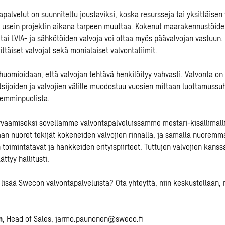
palvelut on suunniteltu joustaviksi, koska resursseja tai yksittäisen
 usein projektin aikana tarpeen muuttaa. Kokenut maarakennustöide
tai LVIA- ja sähkötöiden valvoja voi ottaa myös päävalvojan vastuun
ittäiset valvojat sekä monialaiset valvontatiimit.
huomioidaan, että valvojan tehtävä henkilöityy vahvasti. Valvonta on
itsijoiden ja valvojien välille muodostuu vuosien mittaan luottamussuh
lemminpuolista.
vaamiseksi sovellamme valvontapalveluissamme mestari-kisällimallia
an nuoret tekijät kokeneiden valvojien rinnalla, ja samalla nuorem
n toimintatavat ja hankkeiden erityispiirteet. Tuttujen valvojien kanss
ättyy hallitusti.
 lisää Swecon valvontapalveluista? Ota yhteyttä, niin keskustellaan
n
, Head of Sales,
jarmo.paunonen@sweco.fi