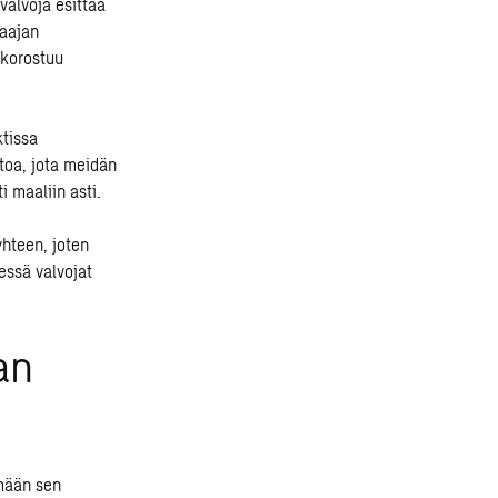
valvoja esittää
laajan
 korostuu
ktissa
toa, jota meidän
i maaliin asti.
yhteen, joten
essä valvojat
an
mään sen