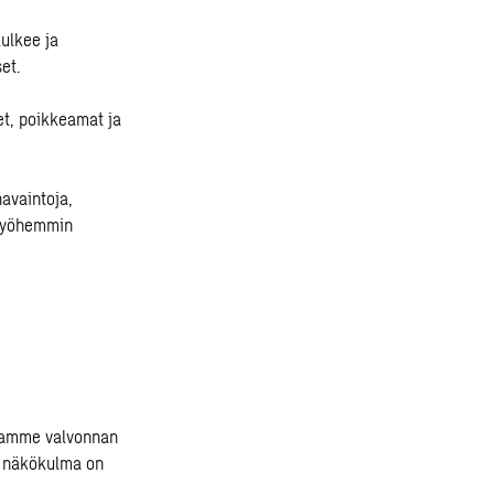
kulkee ja
et.
et, poikkeamat ja
avaintoja,
 myöhemmin
joamme valvonnan
an näkökulma on