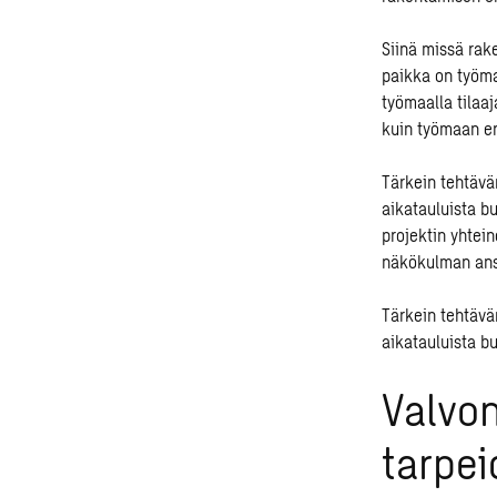
Siinä missä rake
paikka on työmaa
työmaalla tilaaj
kuin työmaan eri
Tärkein tehtävä
aikatauluista b
projektin yhtei
näkökulman ans
Tärkein tehtävä
aikatauluista bu
Valvon
tarpe