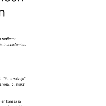
n
ka roolimme
istä onnistumista
iä. ”Paha valvoja”
voja, jollaisiksi
olen kanssa ja