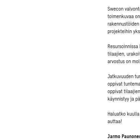
Swecon valvonta
toimenkuvaa on
rakennustöiden 
projekteihin yks
Resursoinnissa 
tilaajien, urako
arvostus on mo
Jatkuvuuden tur
oppivat tuntema
oppivat tilaajie
käynnistyy ja pä
Haluatko kuulla
auttaa!
Jarmo Paunone