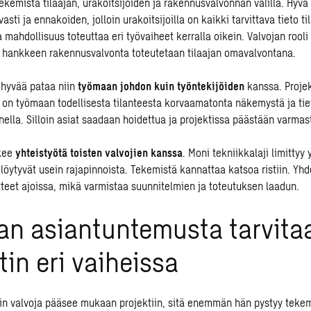
kemistä tilaajan, urakoitsijoiden ja rakennusvalvonnan välillä. Hyvä 
asti ja ennakoiden, jolloin urakoitsijoilla on kaikki tarvittava tieto ti
 mahdollisuus toteuttaa eri työvaiheet kerralla oikein. Valvojan rooli
s hankkeen rakennusvalvonta toteutetaan tilaajan omavalvontana.
 hyvää pataa niin
työmaan johdon kuin työntekijöiden
kanssa. Proje
ä on työmaan todellisesta tilanteesta korvaamatonta näkemystä ja tie
lla. Silloin asiat saadaan hoidettua ja projektissa päästään varmast
ekee
yhteistyötä toisten valvojien kanssa
. Moni tekniikkalaji limittyy 
öytyvät usein rajapinnoista. Tekemistä kannattaa katsoa ristiin. Yhd
eet ajoissa, mikä varmistaa suunnitelmien ja toteutuksen laadun.
an asiantuntemusta tarvita
tin eri vaiheissa
in valvoja pääsee mukaan projektiin, sitä enemmän hän pystyy teke