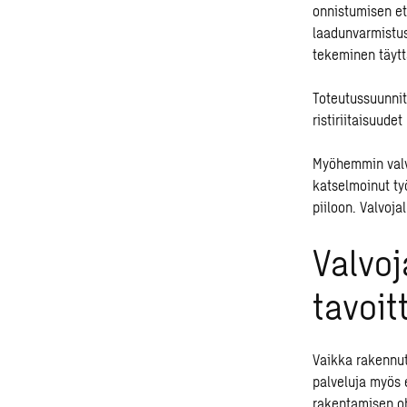
onnistumisen ete
laadunvarmistus
tekeminen täytt
Toteutussuunnit
ristiriitaisuud
Myöhemmin valvo
katselmoinut ty
piiloon. Valvojal
Valvoj
tavoit
Vaikka
rakennut
palveluja myös e
rakentamisen oh