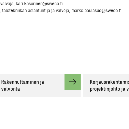
 valvoja,
kari.kasurinen@sweco.fi
, talotekniikan asiantuntija ja valvoja,
marko.paulasuo@sweco.fi
Rakennuttaminen ja
Korjausrakentami
valvonta
projektinjohto ja 