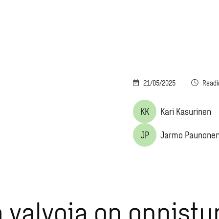
21/05/2025
Readi
KK
Kari Kasurinen
JP
Jarmo Paunone
 valvoja on onnist