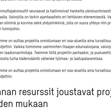
nnuttajakonsultit seuraavat ja hallinnoivat hanketta yleisluontoisesti
lla. Valvojilla on tarkin ajantasatieto eri tehtävien etenemisestä. Va
an silminä ja korvina sekä yhdyslinkkinä, jolla on suora yhteys niin p
 toimijoihin.
mme on auttaa projektia onnistumaan eri osa-alueilla aina turvallisu
udjettiin. Vaikka toimimme useimmiten tilaajan edunvalvojana, valvo
nen laadunvarmistaja. Teemme töitä projektin parhaaksi, ja puolueet
iosta turha kädenvääntö vähenee työmaa- ja laatupalavereissa.
mme on auttaa projektia onnistumaan eri osa-alueilla aina turvallisu
djettiin.
nan resurssit joustavat pro
iden mukaan