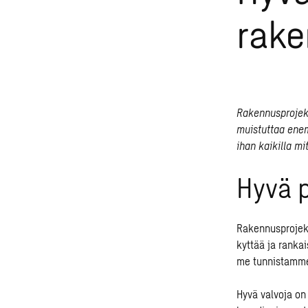
rak
Rakennusprojekt
muistuttaa enem
ihan kaikilla mi
Hyvä 
Rakennusprojekt
kyttää ja rankai
me tunnistamme
Hyvä valvoja on