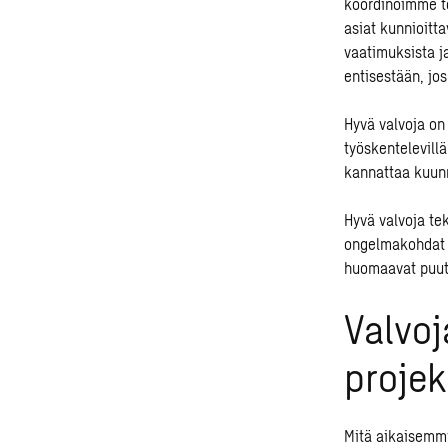
koordinoimme te
asiat kunnioittav
vaatimuksista ja
entisestään, jo
Hyvä valvoja on
työskentelevill
kannattaa kuunne
Hyvä valvoja t
ongelmakohdat l
huomaavat puutt
Valvoj
projek
Mitä aikaisemm