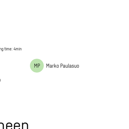
ng time: 4min
MP
Marko Paulasuo
n
uneen