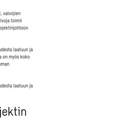
, valvojien
lvoja toimii
rojektinjohtoon
udesta laatuun ja
ja on myös koko
toman
udesta laatuun ja
jektin