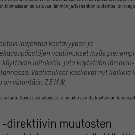
la on biomassaan perustuvaa lämmön ja/tai sähkön tuotantoa, on reag
rektiivi laajentaa kestävyyden ja
ekaasupäästöjen vaatimukset myös pienempii
käyttäviin laitoksiin, jota käytetään lämmön-
annossa. Vaatimukset koskevat nyt kaikkia la
o on vähintään 7,5 MW.
iis tarkoittavat suomalaisille toimijoille ja mitä käytännön toimenpit
I -direktiivin muutosten