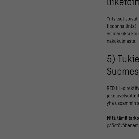
liiketo
Yritykset voivat
tiedonhallinta)
esimerkiksi kau
näkökulmasta.
5) Tuki
Suomes
RED III -direkti
jakeluvelvoitte
yhä useammin si
Mitä tämä tarko
päästövähenemät