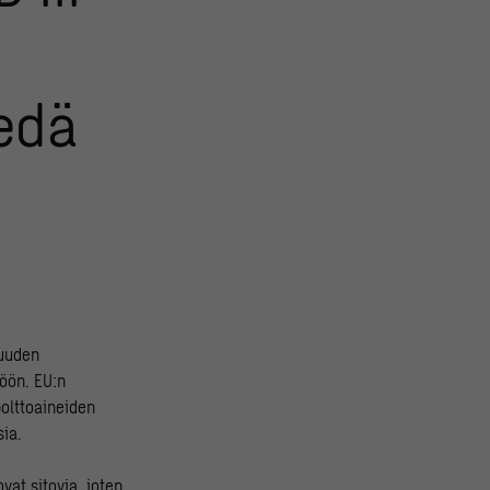
edä
suuden
pöön. EU:n
polttoaineiden
sia.
at sitovia, joten