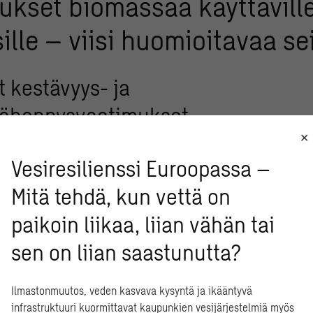
ukset biomassaa käyttävill
sille – viisi huomioitavaa s
t kestävyys- ja
vähennysvaatimukset
ivi velvoittaa osoittamaan, että biomassapolttoaineet täyttävät kestäv
Vesiresilienssi Euroopassa –
ihuonekaasupäästöjä vähintään säädetyn verran fossiilisiin polttoaine
t koskevat nyt myös olemassa olevia laitoksia, eivät vain uusia inve
Mitä tehdä, kun vettä on
paikoin liikaa, liian vähän tai
ittaa?
Biomassaa ei voi enää käsitellä ”automaattisesti uusiutuvana
. Yritysten on laskettava ja todistettava biomassan päästövaikutuks
sen on liian saastunutta?
fiointijärjestelmät tulevat pakollisi
Ilmastonmuutos, veden kasvava kysyntä ja ikääntyvä
infrastruktuuri kuormittavat kaupunkien vesijärjestelmiä myös