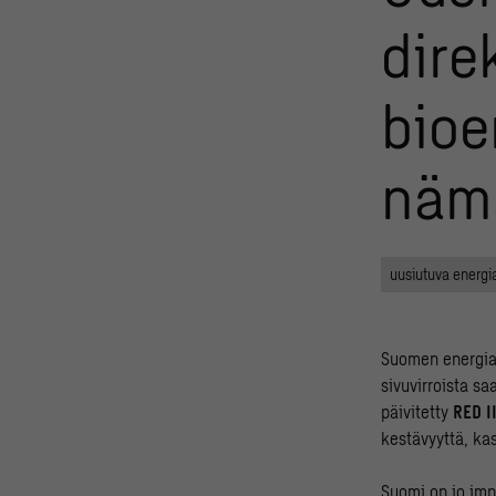
dire
bioe
nämä
uusiutuva energi
Suomen energiat
sivuvirroista s
päivitetty
RED II
kestävyyttä, ka
Suomi on jo imp