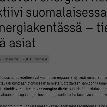
ktiivi suomalaisessa
nergiakentässä – ti
 asiat
a
bioenergia
RED III
biomassa
alous nojaa edelleen vahvasti bioenergiaan, erityisesti metsäteolli
aatavaan kiinteään biomassaan ja niistä tuotettavaan sähköön ja läm
I -direktiivi eli Uusiutuvan energian direktiivi
kiristää uusiutuvien 
svihuonekaasupäästöjen laskentaa ja sertifiointia koskevia vaatimuk
lementoinut muutokset omaan kansalliseen lainsäädäntöönsä ja ne ov