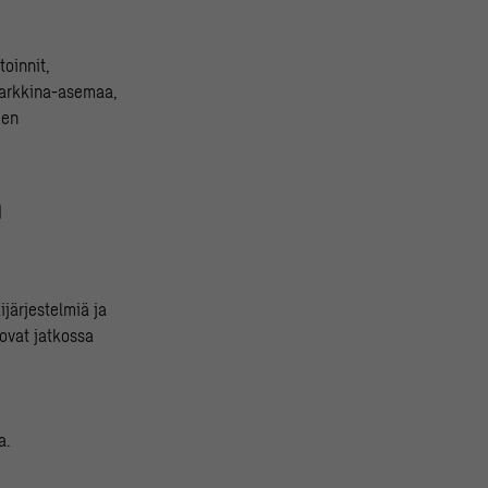
toinnit,
 markkina-asemaa,
den
n
ijärjestelmiä ja
 ovat jatkossa
a.