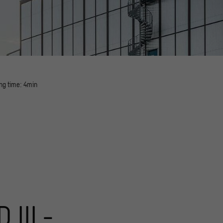
ng time: 4min
III -