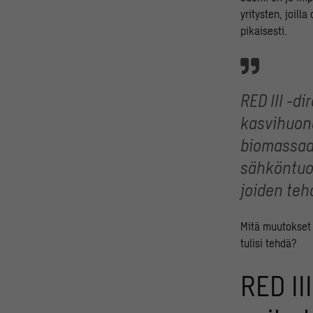
yritysten, joil
pikaisesti.
RED III -di
kasvihuon
biomassaa 
sähköntuot
joiden teh
Mitä muutokset s
tulisi tehdä?
RED II