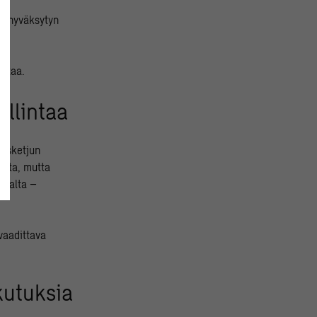
us hyväksytyn
intaa.
allintaa
tusketjun
ista, mutta
osalta –
 vaadittava
ikutuksia