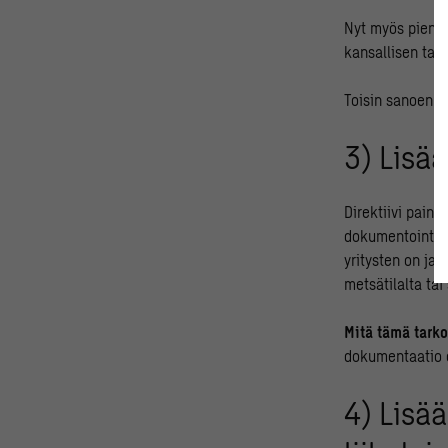
Nyt myös pienem
kansallisen tai
Toisin sanoen au
3) Lisää
Direktiivi pain
dokumentointia.
yritysten on ja
metsätilalta tai
Mitä tämä tarko
dokumentaatio o
4) Lisää