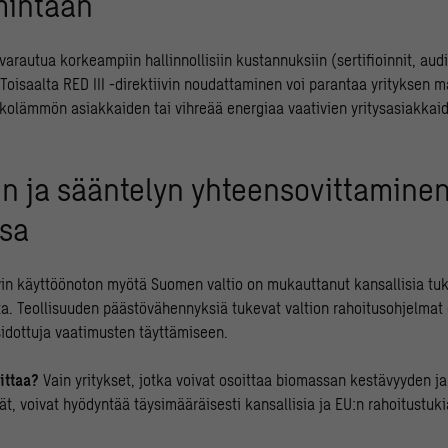
imintaan
 varautua korkeampiin hallinnollisiin kustannuksiin (sertifioinnit, audi
. Toisaalta RED III -direktiivin noudattaminen voi parantaa yrityksen
kolämmön asiakkaiden tai vihreää energiaa vaativien yritysasiakkai
en ja sääntelyn yhteensovittamine
sa
ivin käyttöönoton myötä Suomen valtio on mukauttanut kansallisia tuk
ita. Teollisuuden päästövähennyksiä tukevat valtion rahoitusohjelmat
dottuja vaatimusten täyttämiseen.
ittaa?
Vain yritykset, jotka voivat osoittaa biomassan kestävyyden ja
, voivat hyödyntää täysimääräisesti kansallisia ja EU:n rahoitustuki