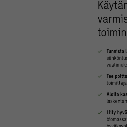
Käytän
varmis
toimi
Tunnista l
sähköntuot
vaatimuks
Tee poltt
toimittaj
Aloita ka
laskentam
Liity hyv
biomassat 
hyväksynt