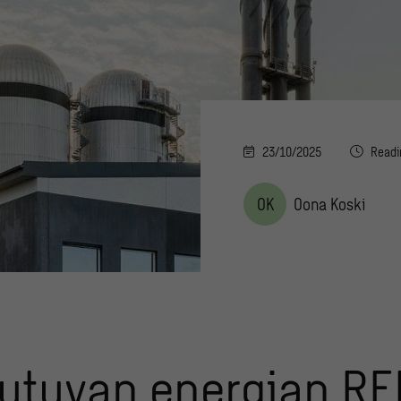
23/10/2025
Readi
OK
Oona Koski
utuvan energian RED 