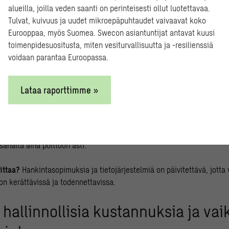
alueilla, joilla veden saanti on perinteisesti ollut luotettavaa.
pien laitosten osalta yritysten täytyy osoittaa vaatimustenmukaisu
Tulvat, kuivuus ja uudet mikroepäpuhtaudet vaivaavat koko
 EU:n hyväksymän vapaaehtoisen sertifiointijärjestelmän kautta.
Eurooppaa, myös Suomea. Swecon asiantuntijat antavat kuusi
toimenpidesuositusta, miten vesiturvallisuutta ja -resilienssiä
ditoinnit, toimitusketjun seuranta ja sertifikaatit tulevat osaksi toim
voidaan parantaa Euroopassa.
 jäljitettävyyttä ja toimitusketjun h
Lataa raporttimme »
ottaa entistä vahvemmin biomassan alkuperän, hankintatavan ja toimi
 Suomessa suurin osa biomassasta tulee metsäteollisuuden sivuvirro
tkossa pystyttävä osoittamaan kestävän alkuperän tiedot koko ketjun 
 sahalta aina polttoon asti.
ittaa?
Hankintasopimuksia ja tietojärjestelmiä on päivitettävä, jotta
n kerättävissä ja todennettavissa.
 hallinnollisia kustannuksia ja va