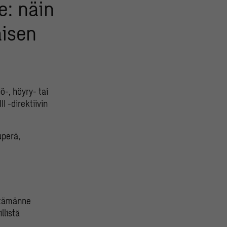
e: näin
aisen
ö-, höyry- tai
I -direktiivin
uperä,
ttämänne
llistä