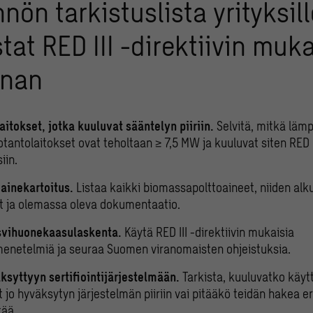
nön tarkistuslista yrityksill
tat RED III -direktiivin muk
nnan
aitokset, jotka kuuluvat sääntelyn piiriin.
Selvitä, mitkä lämp
antolaitokset ovat teholtaan ≥ 7,5 MW ja kuuluvat siten RED II
iin.
oainekartoitus.
Listaa kaikki biomassapolttoaineet, niiden alk
at ja olemassa oleva dokumentaatio.
svihuonekaasulaskenta.
Käytä RED III -direktiivin mukaisia
enetelmiä ja seuraa Suomen viranomaisten ohjeistuksia.
äksyttyyn sertifiointijärjestelmään.
Tarkista, kuuluvatko käy
jo hyväksytyn järjestelmän piiriin vai pitääkö teidän hakea eri
ää.