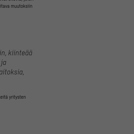
oitava muutoksiin
n, kiinteää
 ja
itoksia,
eitä yritysten