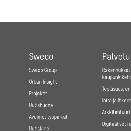
Sweco
Palvel
Sweco Group
Rakennukset 
kaupunkikehi
Urban Insight
Teollisuus, e
Projektit
Infra ja liiken
Uutishuone
Arkkitehtuuri
Avoimet työpaikat
Digitaaliset r
Uutiskirje