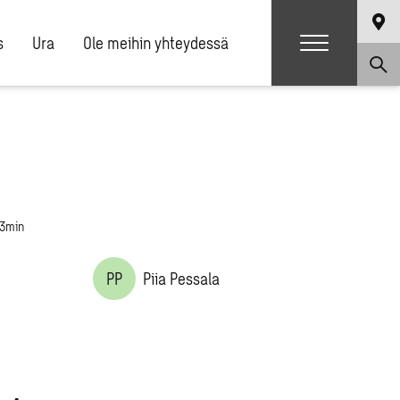
s
Ura
Ole meihin yhteydessä
 3min
PP
Piia Pessala