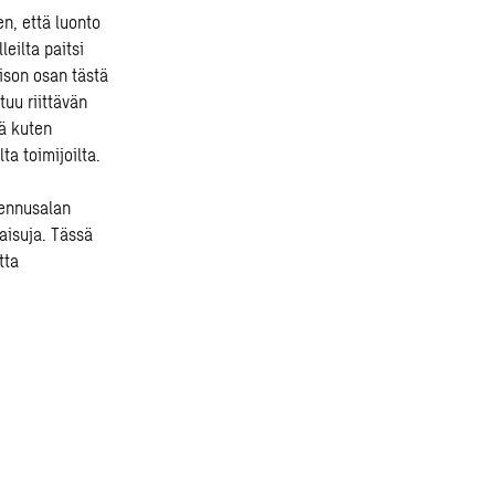
en, että luonto
eilta paitsi
 ison osan tästä
tuu riittävän
tä kuten
lta toimijoilta.
kennusalan
aisuja. Tässä
tta