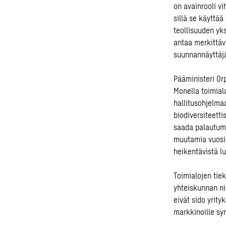
on avainrooli v
sillä se käyttä
teollisuuden yk
antaa merkittävä
suunnannäyttäjä
Pääministeri Or
Monella toimial
hallitusohjelma
biodiversiteett
saada palautumi
muutamia vuosi
heikentävistä lu
Toimialojen tiek
yhteiskunnan niu
eivät sido yrity
markkinoille syn