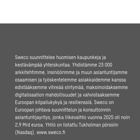
Sweco suunnittelee huomisen kaupunkeja ja
kestävämpää yhteiskuntaa. Yhdistämme 23 000
arkkitehtimme, insinöörimme ja muun asiantuntijamme
osaamisen ja työskentelemme asiakkaidemme kanssa
edistääksemme vihreää siirtymää, maksimoidaksemme
digitalisaation mahdollisuudet ja vahvistaaksemme
Euroopan kilpailukykyä ja resilienssiä. Sweco on
Euroopan johtava suunnittelun ja konsultoinnin
asiantuntijayritys, jonka liikevaihto vuonna 2025 oli noin
2,9 Mrd euroa. Yhtiö on listattu Tukholman pörssiin
(Nasdaq).
www.sweco.fi