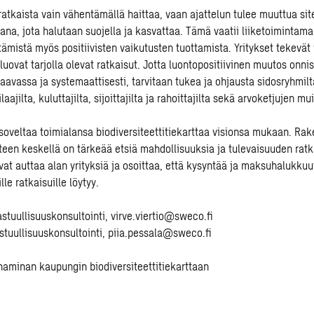
atkaista vain vähentämällä haittaa, vaan ajattelun tulee muuttua sit
a, jota halutaan suojella ja kasvattaa. Tämä vaatii liiketoimintamall
ämistä myös positiivisten vaikutusten tuottamista. Yritykset tekevät
uovat tarjolla olevat ratkaisut. Jotta luontopositiivinen muutos onnis
aavassa ja systemaattisesti, tarvitaan tukea ja ohjausta sidosryhmil
ilaajilta, kuluttajilta, sijoittajilta ja rahoittajilta sekä arvoketjujen mui
 soveltaa toimialansa biodiversiteettitiekarttaa visionsa mukaan. Ra
een keskellä on tärkeää etsiä mahdollisuuksia ja tulevaisuuden ratk
vat auttaa alan yrityksiä ja osoittaa, että kysyntää ja maksuhalukkuu
lle ratkaisuille löytyy.
astuullisuuskonsultointi,
virve.viertio@sweco.fi
astuullisuuskonsultointi,
piia.pessala@sweco.fi
aminan kaupungin biodiversiteettitiekarttaan