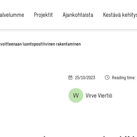
alvelumme
Projektit
Ajankohtaista
Kestävä kehity
voitteenaan luontopositiivinen rakentaminen
25/10/2023
Reading time:
VV
Virve Viertiö