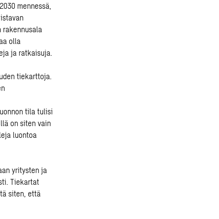
n 2030 mennessä,
mistavan
en rakennusala
aa olla
ja ja ratkaisuja.
den tiekarttoja.
en
onnon tila tulisi
lä on siten vain
eja luontoa
aan yritysten ja
ti. Tiekartat
tä siten, että