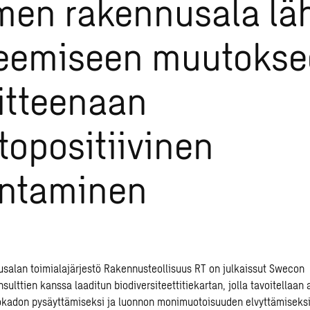
en rakennusala lä
teemiseen muutoks
itteenaan
topositiivinen
entaminen
salan toimialajärjestö
Rakennusteollisuus RT
on julkaissut Swecon
nsulttien kanssa laaditun
biodiversiteettitiekartan
, jolla tavoitellaan
okadon pysäyttämiseksi ja luonnon monimuotoisuuden elvyttämiseksi