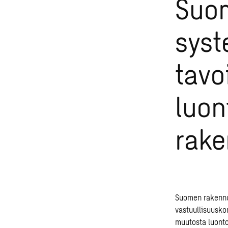
Suom
sys
tavo
luon
rak
Suomen rakennu
vastuullisuusko
muutosta luont