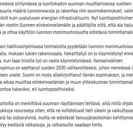
ihreässä siirtymässä ja luontokadon suunnan muuttamisessa vuotee
ä suuria määriä luonnonvaroja ja rakentaa niin asuinrakennukset, val
siköt kuin uusiutuvan energian infrastruktuurin. Nyt luontopositiivin
n viestin Suomen elinkeinoelämälle ja päättäjille siitä, että ala halu
 ja ottaa käyttöön luonnon monimuotoisuutta edistäviä toimintamalle
pon hallitusohjelmassa toimialoilta pyydetään luonnon monimuotoisuu
alla, mukaan lukien rakennusala, tiekarttatyö on jo käynnistynyt enn
a, kun taas toisilla työ on vasta käynnistymässä. Kansainvälinen
isopimus on asettanut vuoden 2030 välitavoitteeksi, johon mennessä lu
sen uralle. Suomi on myös allekirjoittanut tämän sopimuksen, ja meil
a aikaa muuttaa elinkeinoelämän ja muun yhteiskunnan toimintamall
ontoa tukeviksi, eli luontopositiivisiksi.
artoilla on merkittävä suunnan näyttämisen tehtävä, sillä niillä ohjat
kkoja resursseja siten, että ne kohdistuvat heti oikein ja vaikuttavas
ksiä tai sidosryhmiä, mutta ne edistävät talousjärjestelmän kehittymis
tyy kestäviä ratkaisuja, ja ratkaisuille saadaan hinta.