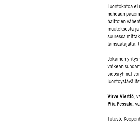
Luontokatoa ei r
nähdään pääoman
haittojen vähent
muutoksesta ja l
suuressa mittak
lainsäätäjältä, t
Jokainen yritys
vaikean suhdant
sidosryhmät voi
luontoystävällisi
Virve Viertiö
, v
Piia Pessala
, v
Tutustu Kööpenh