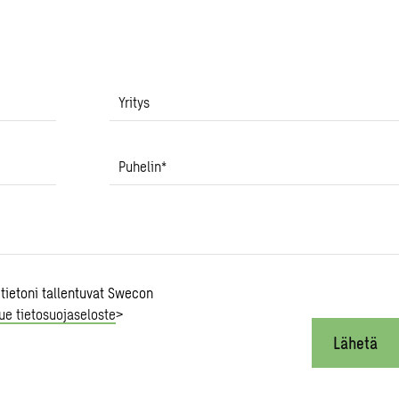
Yritys
Puhelin
*
 tietoni tallentuvat Swecon
ue tietosuojaseloste
>
Lähetä