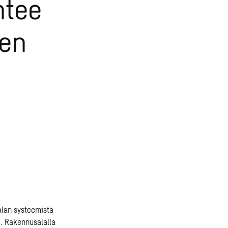
htee
een
 alan systeemistä
. Rakennusalalla