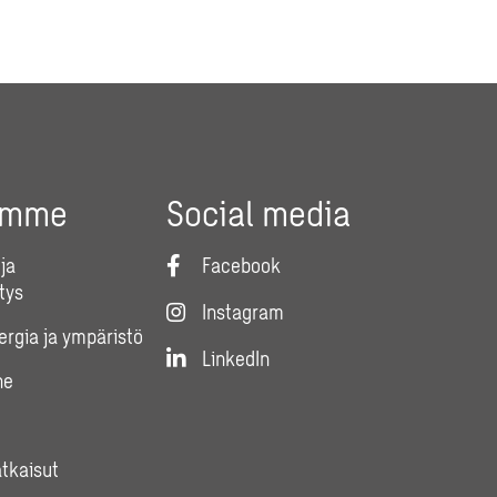
umme
Social media
ja
Facebook
tys
Instagram
nergia ja ympäristö
LinkedIn
ne
atkaisut