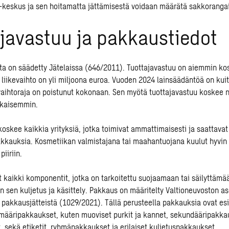
keskus ja sen hoitamatta jättämisestä voidaan määrätä sakkorangai
javastuu ja pakkaustiedot
ta on säädetty Jätelaissa (646/2011). Tuottajavastuu on aiemmin ko
n liikevaihto on yli miljoona euroa. Vuoden 2024 lainsäädäntöä on kuit
kevaihtoraja on poistunut kokonaan. Sen myötä tuottajavastuu koskee
aikaisemmin.
koskee kaikkia yrityksiä, jotka toimivat ammattimaisesti ja saattavat
kkauksia. Kosmetiikan valmistajana tai maahantuojana kuulut hyvin
piiriin.
 kaikki komponentit, jotka on tarkoitettu suojaamaan tai säilyttämää
 sen kuljetus ja käsittely. Pakkaus on määritelty Valtioneuvoston a
 pakkausjätteistä (1029/2021). Tällä perusteella pakkauksia ovat es
määripakkaukset, kuten muoviset purkit ja kannet, sekundääripakka
t, sekä etiketit, ryhmäpakkaukset ja erilaiset kuljetuspakkaukset.