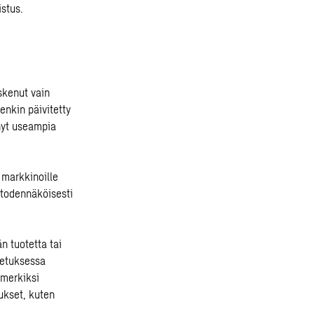
stus.
skenut vain
enkin päivitetty
 nyt useampia
 markkinoille
 todennäköisesti
n tuotetta tai
setuksessa
imerkiksi
ukset, kuten