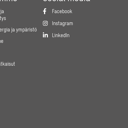
ja
Facebook
tys
Instagram
nergia ja ympäristö
LinkedIn
ne
atkaisut