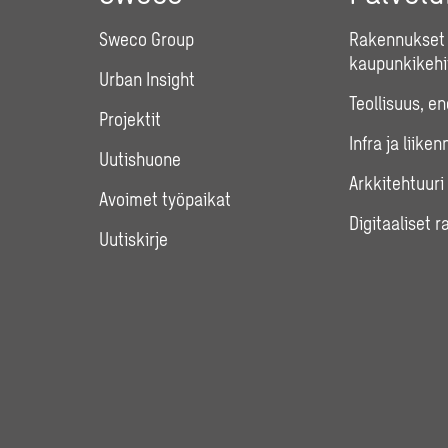
Sweco Group
Rakennukset 
kaupunkikehi
Urban Insight
Teollisuus, e
Projektit
Infra ja liiken
Uutishuone
Arkkitehtuuri
Avoimet työpaikat
Digitaaliset r
Uutiskirje