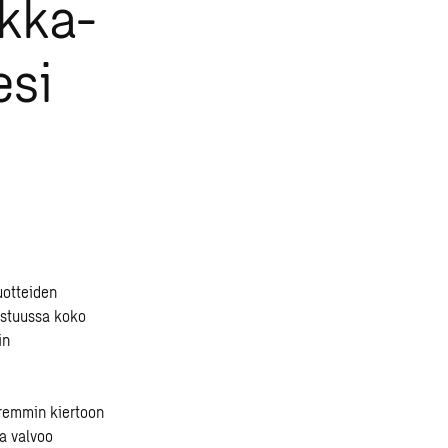
ikka-
esi
uotteiden
vastuussa koko
in
aremmin kiertoon
a valvoo