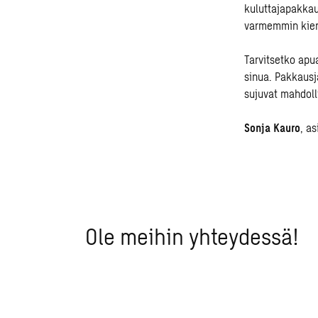
kuluttajapakkau
varmemmin kier
Tarvitsetko apu
sinua. Pakkausj
sujuvat mahdol
Sonja Kauro
, a
Ole meihin yhteydessä!