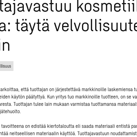
tajavastuu kosmeti
la: täytä velvollisuut
in
llisuus
arkoittaa, että tuottajan on järjestettävä markkinoille laskemiensa t
teiden käytön päätyttyä. Kun yritys tuo markkinoille tuotteen, on se 
aresta. Tuottajan tulee lain mukaan varmistaa tuottamansa materiaal
ätehuolto.
 tavoitteena on edistää kiertotaloutta eli saada materiaali entistä p
ntää neitseellisen materiaalin käyttöä. Tuottajavastuun noudattamist