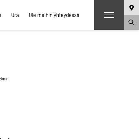
s
Ura
Ole meihin yhteydessä
 3min