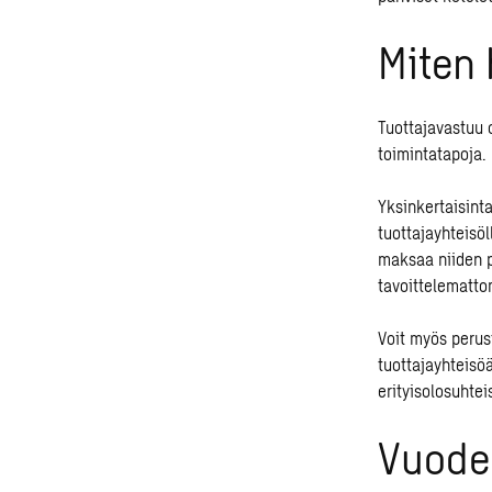
Miten 
Tuottajavastuu o
toimintatapoja.
Yksinkertaisinta
tuottajayhteisöl
maksaa niiden p
tavoittelematto
Voit myös perus
tuottajayhteisö
erityisolosuhtei
Vuode