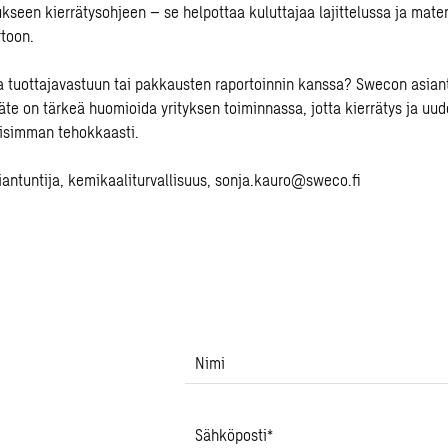
kseen kierrätysohjeen – se helpottaa kuluttajaa lajittelussa ja mater
toon.
a tuottajavastuun tai pakkausten raportoinnin kanssa? Swecon asiant
äte on tärkeä huomioida yrityksen toiminnassa, jotta kierrätys ja uu
lisimman tehokkaasti.
siantuntija, kemikaaliturvallisuus,
sonja.kauro@sweco.fi
Nimi
Sähköposti
*