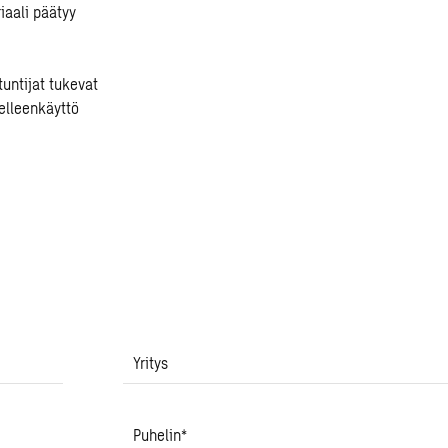
iaali päätyy
untijat tukevat
delleenkäyttö
Yritys
Puhelin
*