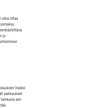
n aika ottaa
ätysmaksu
leenkäytettävä
n jo
dollisimman
kkauksen lisäksi
vät pakkaukset.
a tarkkana sen
ttää