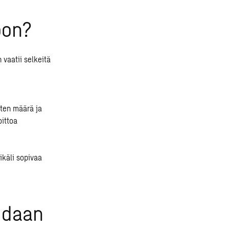
oon?
 vaatii selkeitä
sten määrä ja
oittoa
ikäli sopivaa
idaan