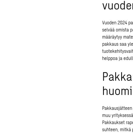
vuode
Vuoden 2024 pak
selvää omista p
määräytyy mater
pakkaus saa yl
tuotekehitysvai
helppoa ja edull
Pakkau
huomio
Pakkausjätteen 
muu yrityksessä
Pakkaukset rapo
suhteen, mitkä 