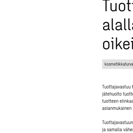
Tuot
alal
oike
kosmetiikkaturva
Tuottajavastuu t
jätehuolto tuot
tuotteen elinka
asianmukainen j
Tuottajavastuun
ja samalla vähe