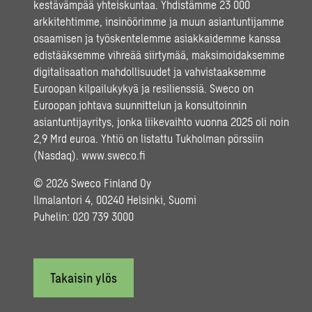
kestävämpää yhteiskuntaa. Yhdistämme 23 000
arkkitehtimme, insinöörimme ja muun asiantuntijamme
osaamisen ja työskentelemme asiakkaidemme kanssa
edistääksemme vihreää siirtymää, maksimoidaksemme
digitalisaation mahdollisuudet ja vahvistaaksemme
Euroopan kilpailukykyä ja resilienssiä. Sweco on
Euroopan johtava suunnittelun ja konsultoinnin
asiantuntijayritys, jonka liikevaihto vuonna 2025 oli noin
2,9 Mrd euroa. Yhtiö on listattu Tukholman pörssiin
(Nasdaq).
www.sweco.fi
© 2026 Sweco Finland Oy
Ilmalantori 4, 00240 Helsinki, Suomi
Puhelin:
020 739 3000
Takaisin ylös