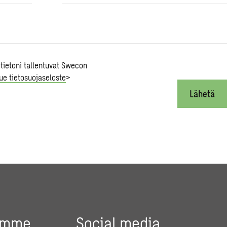
 tietoni tallentuvat Swecon
ue tietosuojaseloste
>
Lähetä
umme
Social media