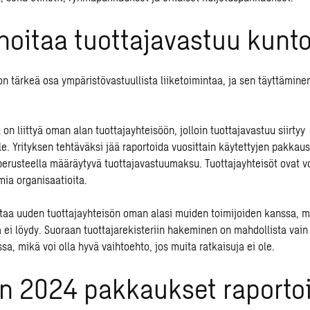
hoitaa tuottajavastuu kunt
n tärkeä osa ympäristövastuullista liiketoimintaa, ja sen täyttäminen
 on liittyä oman alan tuottajayhteisöön, jolloin tuottajavastuu siirtyy
le. Yrityksen tehtäväksi jää raportoida vuosittain käytettyjen pakkau
erusteella määräytyvä tuottajavastuumaksu. Tuottajayhteisöt ovat v
mia organisaatioita.
taa uuden tuottajayhteisön oman alasi muiden toimijoiden kanssa, m
ä ei löydy. Suoraan tuottajarekisteriin hakeminen on mahdollista vain
ssa, mikä voi olla hyvä vaihtoehto, jos muita ratkaisuja ei ole.
n 2024 pakkaukset raporto