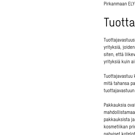
Pirkanmaan ELY-
Tuotta
Tuottajavastuus
yrityksiä, joide
siten, että lii
yrityksiä kuin 
Tuottajavastuu 
mitä tahansa pa
tuottajavastuun 
Pakkauksia ovat
mahdollistamaan
pakkauksista ja
kosmetiikan pri
pahviset kotelo