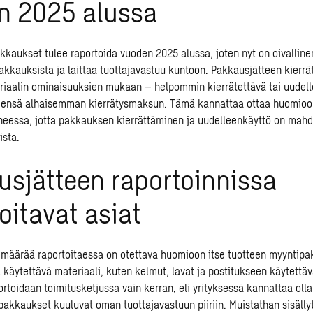
n 2025 alussa
kaukset tulee raportoida vuoden 2025 alussa, joten nyt on oivalline
akkauksista ja laittaa tuottajavastuu kuntoon. Pakkausjätteen kierr
iaalin ominaisuuksien mukaan – helpommin kierrätettävä tai uudel
eensä alhaisemman kierrätysmaksun. Tämä kannattaa ottaa huomioo
heessa, jotta pakkauksen kierrättäminen ja uudelleenkäyttö on mah
ista.
sjätteen raportoinnissa
itavat asiat
määrää raportoitaessa on otettava huomioon itse tuotteen myyntipa
 käytettävä materiaali, kuten kelmut, lavat ja postitukseen käytettä
rtoidaan toimitusketjussa vain kerran, eli yrityksessä kannattaa oll
pakkaukset kuuluvat oman tuottajavastuun piiriin. Muistathan sisälly