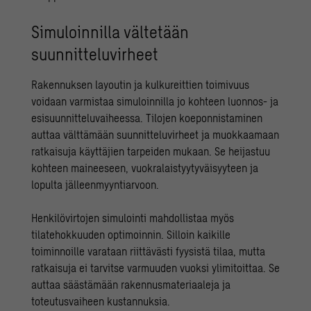
Simuloinnilla vältetään
suunnitteluvirheet
Rakennuksen layoutin ja kulkureittien toimivuus
voidaan varmistaa simuloinnilla jo kohteen luonnos- ja
esisuunnitteluvaiheessa. Tilojen koeponnistaminen
auttaa välttämään suunnitteluvirheet ja muokkaamaan
ratkaisuja käyttäjien tarpeiden mukaan. Se heijastuu
kohteen maineeseen, vuokralaistyytyväisyyteen ja
lopulta jälleenmyyntiarvoon.
Henkilövirtojen simulointi mahdollistaa myös
tilatehokkuuden optimoinnin. Silloin kaikille
toiminnoille varataan riittävästi fyysistä tilaa, mutta
ratkaisuja ei tarvitse varmuuden vuoksi ylimitoittaa. Se
auttaa säästämään rakennusmateriaaleja ja
toteutusvaiheen kustannuksia.