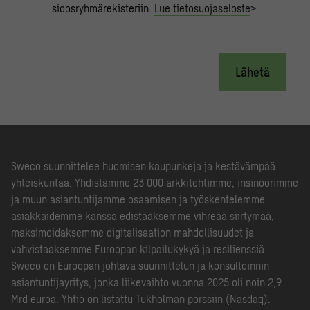
sidosryhmärekisteriin.
Lue tietosuojaseloste
>
Lähetä
Sweco suunnittelee huomisen kaupunkeja ja kestävämpää
yhteiskuntaa. Yhdistämme 23 000 arkkitehtimme, insinöörimme
ja muun asiantuntijamme osaamisen ja työskentelemme
asiakkaidemme kanssa edistääksemme vihreää siirtymää,
maksimoidaksemme digitalisaation mahdollisuudet ja
vahvistaaksemme Euroopan kilpailukykyä ja resilienssiä.
Sweco on Euroopan johtava suunnittelun ja konsultoinnin
asiantuntijayritys, jonka liikevaihto vuonna 2025 oli noin 2,9
Mrd euroa. Yhtiö on listattu Tukholman pörssiin (Nasdaq).