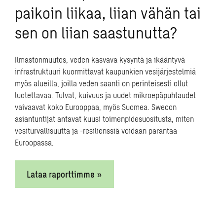
paikoin liikaa, liian vähän tai
hyödynnämme kokemustamme erilaisten ihmisryhmien
käyttäytymisestä. Määrittelemme ohjelmistoon, mistä ja
sen on liian saastunutta?
mihin simuloitavat liikennevirrat kulkevat sekä miten
kauan esimerkiksi yhden asiakkaan palvelu kestää.
Määrittelyssä huomioidaan mahdollisuuksien mukaan
Ilmastonmuutos, veden kasvava kysyntä ja ikääntyvä
myös henkilövirtojen demografiset ominaisuudet.
infrastruktuuri kuormittavat kaupunkien vesijärjestelmiä
Lopuksi simuloinnin tulokset voidaan esittää
myös alueilla, joilla veden saanti on perinteisesti ollut
visuaalisesti videona.
luotettavaa. Tulvat, kuivuus ja uudet mikroepäpuhtaudet
vaivaavat koko Eurooppaa, myös Suomea. Swecon
asiantuntijat antavat kuusi toimenpidesuositusta, miten
vesiturvallisuutta ja -resilienssiä voidaan parantaa
Euroopassa.
Digitaaliset ratkaisut
Lataa raporttimme »
kiinteistöille
Digitaalisilla palveluilla tehostetaan