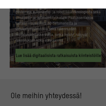
rakennushankkeiden suunnittelua ja toteutusta sekä
tiedon virtausta kiinteistöjen ylläpitoon. Tarjoamme
moderneja automaatio- ja robotiikkateknologioita sekä
simulointi- ja optimointityökaluja. Päätöksentekoa
tuetaan visuaalisilla 3D-tietomalleilla ja
virtuaaliympäristöillä sekä rakennusten
hiilijalanjälkilaskennalla, jonka hyödyt näkyvät
rakennuksen koko elinkaarella.
Lue lisää digitaalisista ratkaisuista kiinteistöille
Ole mei­hin yh­tey­des­sä!