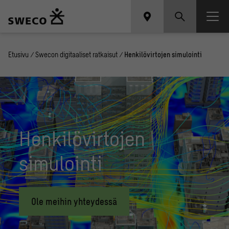
Etusivu
/
Swecon digitaaliset ratkaisut
/
Henkilövirtojen simulointi
Henkilövirtojen
simulointi
Ole meihin yhteydessä