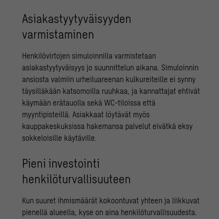
Asiakastyytyväisyyden
varmistaminen
Henkilövirtojen simuloinnilla varmistetaan
asiakastyytyväisyys jo suunnittelun aikana. Simuloinnin
ansiosta valmiin urheiluareenan kulkureiteille ei synny
täysilläkään katsomoilla ruuhkaa, ja kannattajat ehtivät
käymään erätauolla sekä WC-tiloissa että
myyntipisteillä. Asiakkaat löytävät myös
kauppakeskuksissa hakemansa palvelut eivätkä eksy
sokkeloisille käytäville.
Pieni investointi
henkilöturvallisuuteen
Kun suuret ihmismäärät kokoontuvat yhteen ja liikkuvat
pienellä alueella, kyse on aina henkilöturvallisuudesta.