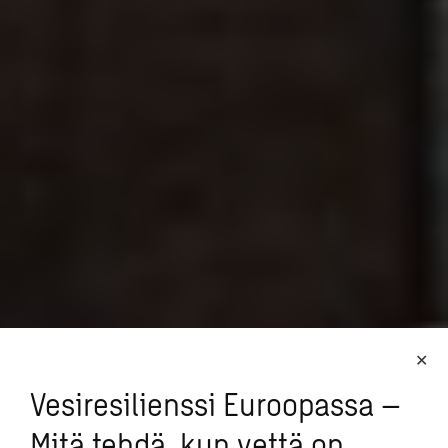
Vesiresilienssi Euroopassa –
Mitä tehdä, kun vettä on