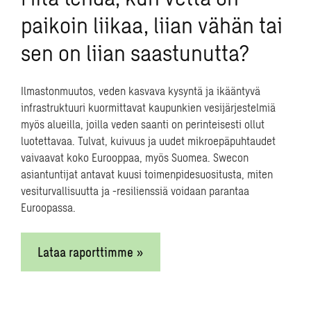
paikoin liikaa, liian vähän tai
sen on liian saastunutta?
Ilmastonmuutos, veden kasvava kysyntä ja ikääntyvä
infrastruktuuri kuormittavat kaupunkien vesijärjestelmiä
myös alueilla, joilla veden saanti on perinteisesti ollut
luotettavaa. Tulvat, kuivuus ja uudet mikroepäpuhtaudet
vaivaavat koko Eurooppaa, myös Suomea. Swecon
asiantuntijat antavat kuusi toimenpidesuositusta, miten
vesiturvallisuutta ja -resilienssiä voidaan parantaa
Euroopassa.
Lataa raporttimme »