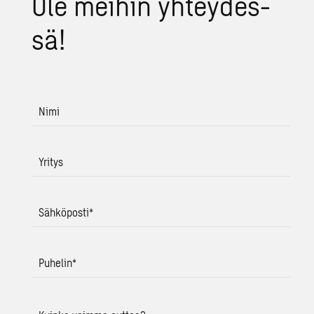
Ole mei­hin yh­tey­des­
sä!
Nimi
Yritys
Sähköposti
*
Puhelin
*