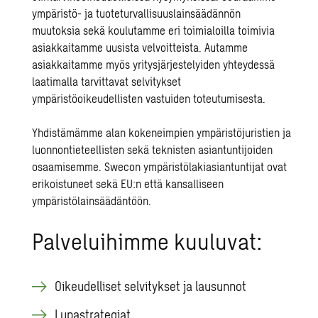
ympäristö- ja tuoteturvallisuuslainsäädännön
muutoksia sekä koulutamme eri toimialoilla toimivia
asiakkaitamme uusista velvoitteista. Autamme
asiakkaitamme myös yritysjärjestelyiden yhteydessä
laatimalla tarvittavat selvitykset
ympäristöoikeudellisten vastuiden toteutumisesta.
Yhdistämämme alan kokeneimpien ympäristöjuristien ja
luonnontieteellisten sekä teknisten asiantuntijoiden
osaamisemme. Swecon ympäristölakiasiantuntijat ovat
erikoistuneet sekä EU:n että kansalliseen
ympäristölainsäädäntöön.
Palveluihimme kuuluvat:
Oikeudelliset selvitykset ja lausunnot
Lupastrategiat