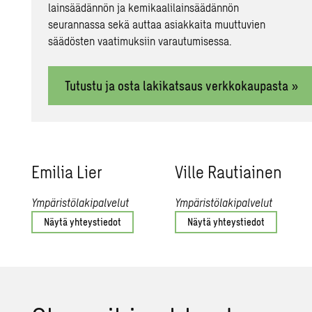
lainsäädännön ja kemikaalilainsäädännön
seurannassa sekä auttaa asiakkaita muuttuvien
säädösten vaatimuksiin varautumisessa.
Tutustu ja osta lakikatsaus verkkokaupasta »
Emi­lia Lier
Ville Rau­tiai­nen
Ympäristölakipalvelut
Ympäristölakipalvelut
Näytä yhteystiedot
Näytä yhteystiedot