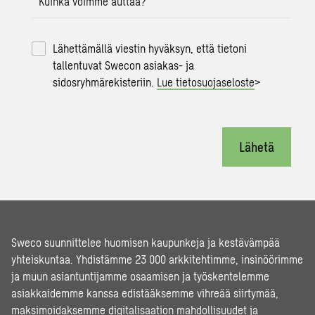
Kuinka voimme auttaa?
Lähettämällä viestin hyväksyn, että tietoni
tallentuvat Swecon asiakas- ja
sidosryhmärekisteriin.
Lue tietosuojaseloste
>
Lähetä
Sweco suunnittelee huomisen kaupunkeja ja kestävämpää
yhteiskuntaa. Yhdistämme 23 000 arkkitehtimme, insinöörimme
ja muun asiantuntijamme osaamisen ja työskentelemme
asiakkaidemme kanssa edistääksemme vihreää siirtymää,
maksimoidaksemme digitalisaation mahdollisuudet ja