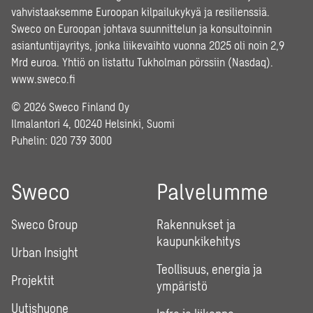
vahvistaaksemme Euroopan kilpailukykyä ja resilienssiä.
Sweco on Euroopan johtava suunnittelun ja konsultoinnin
asiantuntijayritys, jonka liikevaihto vuonna 2025 oli noin 2,9
Mrd euroa. Yhtiö on listattu Tukholman pörssiin (Nasdaq).
www.sweco.fi
© 2026 Sweco Finland Oy
Ilmalantori 4, 00240 Helsinki, Suomi
Puhelin:
020 739 3000
Sweco
Palvelumme
Sweco Group
Rakennukset ja
kaupunkikehitys
Urban Insight
Teollisuus, energia ja
Projektit
ympäristö
Uutishuone