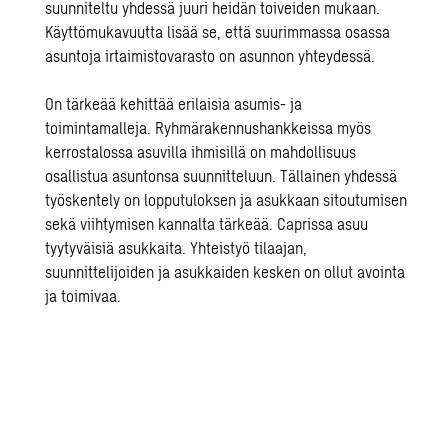
suunniteltu yhdessä juuri heidän toiveiden mukaan.
Käyttömukavuutta lisää se, että suurimmassa osassa
asuntoja irtaimistovarasto on asunnon yhteydessä.
On tärkeää kehittää erilaisia asumis- ja
toimintamalleja. Ryhmärakennushankkeissa myös
kerrostalossa asuvilla ihmisillä on mahdollisuus
osallistua asuntonsa suunnitteluun. Tällainen yhdessä
työskentely on lopputuloksen ja asukkaan sitoutumisen
sekä viihtymisen kannalta tärkeää
.
Caprissa asuu
tyytyväisiä asukkaita. Yhteistyö tilaajan,
suunnittelijoiden ja asukkaiden kesken on ollut avointa
ja toimivaa.