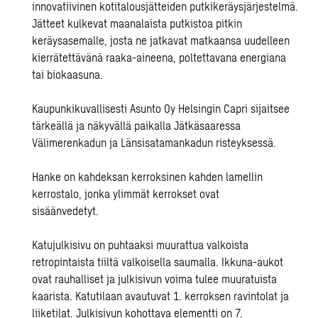
innovatiivinen
kotitalousjätteiden
putkikeräysjärjestelmä.
Jätteet kulkevat maanalaista putkistoa pitkin
keräysasemalle, josta ne jatkavat matkaansa uudelleen
kierrätettävänä raaka-aineena, poltettavana energiana
tai biokaasuna.
Kaupunkikuvallisesti Asunto Oy Helsingin Capri sijaitsee
tärkeällä ja näkyvällä paikalla Jätkäsaaressa
Välimerenkadun ja Länsisatamankadun risteyksessä.
Hanke on kahdeksan kerroksinen kahden lamellin
kerrostalo, jonka ylimmät kerrokset ovat
sisäänvedet
yt
.
Katujulkisivu on puhtaaksi muurattua valkoista
retropintaista tiiltä valkoisella saumalla. Ikkuna-aukot
ovat rauhalliset ja julkisivun voima tulee muuratuista
kaarista. Katutilaan avautuvat 1. kerroksen ravintolat ja
liiketilat. Julkisivun kohottava elementti on 7.