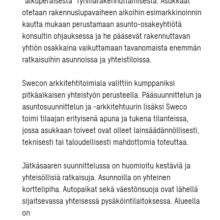
”alkuperäisestä” ryhmärakennuttamisesta. Asukkaat
otetaan rakennuslupavaiheen aikoihin esimarkkinoinnin
kautta mukaan perustamaan asunto-osakeyhtiötä
konsultin ohjauksessa ja he pääsevät rakennuttavan
yhtiön osakkaina vaikuttamaan tavanomaista enemmän
ratkaisuihin asunnoissa ja yhteistiloissa.
Swecon arkkitehtitoimiala valittiin kumppaniksi
pitkäaikaisen yhteistyön perusteella. Pääsuunnittelun ja
asuntosuunnittelun ja -arkkitehtuurin lisäksi Sweco
toimi tilaajan erityisenä apuna ja tukena tilanteissa,
jossa asukkaan toiveet ovat olleet lainsäädännöllisesti,
teknisesti tai taloudellisesti mahdottomia toteuttaa.
Jätkäsaaren suunnittelussa on huomioitu kestäviä ja
yhteisöllisiä ratkaisuja. Asunnoilla on yhteinen
korttelipiha. Autopaikat sekä väestönsuoja ovat lähellä
sijaitsevassa yhteisessä pysäköintilaitoksessa. Alueella
on