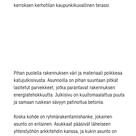
kerroksen kerhotilan kaupunkikuvallinen terassi.
Pihan puolella rakennuksen väri ja materiaali
poikkeaa
katujulkisivusta
. Asunnoilla on pihan suuntaan pitkät
lasitetut parvekkeet, jotka parantavat rakennuksen
energiatehokkuutta. Julkisivu on kuultomaalattua puuta
ja samaan ruskean sävyyn patinoitua betonia.
Koska k
ohde on ryhmärakentamishanke, jokainen
asunto on erilainen. Asukkaat
pääsivät läheiseen
yhteistyöhön
arkkitehdin kanssa
,
ja
kukin asunto
on