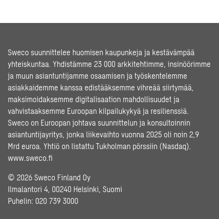
Sweco suunnittelee huomisen kaupunkeja ja kestävämpää
yhteiskuntaa. Yhdistämme 23 000 arkkitehtimme, insinöörimme
ja muun asiantuntijamme osaamisen ja työskentelemme
asiakkaidemme kanssa edistääksemme vihreää siirtymää,
maksimoidaksemme digitalisaation mahdollisuudet ja
vahvistaaksemme Euroopan kilpailukykyä ja resilienssiä.
Sweco on Euroopan johtava suunnittelun ja konsultoinnin
asiantuntijayritys, jonka liikevaihto vuonna 2025 oli noin 2,9
Mrd euroa. Yhtiö on listattu Tukholman pörssiin (Nasdaq).
www.sweco.fi
© 2026 Sweco Finland Oy
Ilmalantori 4, 00240 Helsinki, Suomi
Puhelin:
020 739 3000