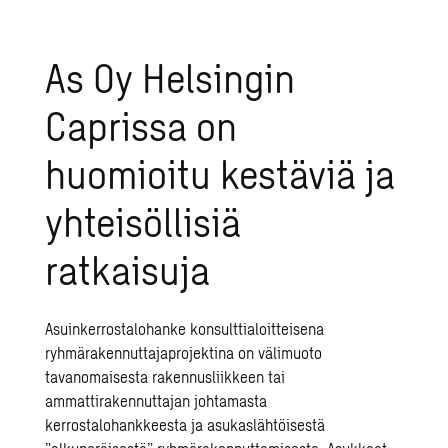
As Oy Helsingin
Caprissa on
huomioitu kestäviä ja
yhteisöllisiä
ratkaisuja
Asuinkerrostalohanke konsulttialoitteisena
ryhmärakennuttajaprojektina on välimuoto
tavanomaisesta rakennusliikkeen tai
ammattirakennuttajan johtamasta
kerrostalohankkeesta ja asukaslähtöisestä