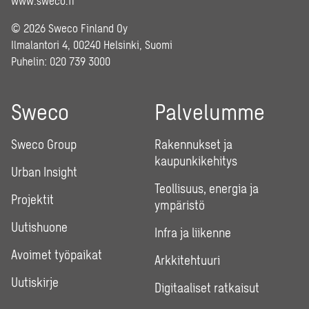
www.sweco.fi
© 2026 Sweco Finland Oy
Ilmalantori 4, 00240 Helsinki, Suomi
Puhelin:
020 739 3000
Sweco
Palvelumme
Sweco Group
Rakennukset ja
kaupunkikehitys
Urban Insight
Teollisuus, energia ja
Projektit
ympäristö
Uutishuone
Infra ja liikenne
Avoimet työpaikat
Arkkitehtuuri
Uutiskirje
Digitaaliset ratkaisut