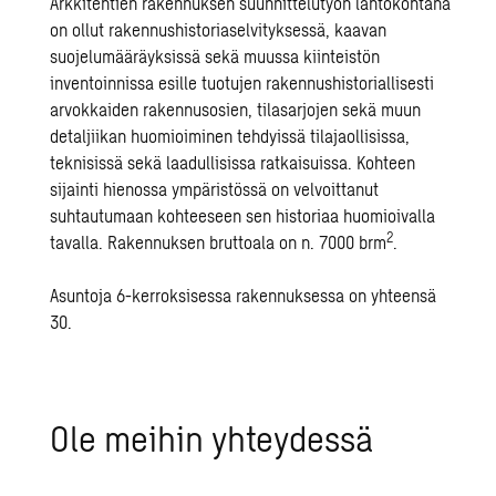
Arkkitehtien rakennuksen suunnittelutyön lähtökohtana
on ollut rakennushistoriaselvityksessä, kaavan
suojelumääräyksissä sekä muussa kiinteistön
inventoinnissa esille tuotujen rakennushistoriallisesti
arvokkaiden rakennusosien, tilasarjojen sekä muun
detaljiikan huomioiminen tehdyissä tilajaollisissa,
teknisissä sekä laadullisissa ratkaisuissa. Kohteen
sijainti hienossa ympäristössä on velvoittanut
suhtautumaan kohteeseen sen historiaa huomioivalla
2
tavalla. Rakennuksen bruttoala on n. 7000 brm
.
Asuntoja 6-kerroksisessa rakennuksessa on yhteensä
30.
Ole mei­hin yh­tey­des­sä