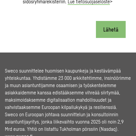
sidosryhmärekisteriin.
Lue tietosuojaseloste
>
Lähetä
Sweco suunnittelee huomisen kaupunkeja ja kestävämpää
yhteiskuntaa. Yhdistämme 23 000 arkkitehtimme, insinöörimme
ja muun asiantuntijamme osaamisen ja työskentelemme
asiakkaidemme kanssa edistääksemme vihreää siirtymää,
maksimoidaksemme digitalisaation mahdollisuudet ja
vahvistaaksemme Euroopan kilpailukykyä ja resilienssiä.
Sweco on Euroopan johtava suunnittelun ja konsultoinnin
asiantuntijayritys, jonka liikevaihto vuonna 2025 oli noin 2,9
Mrd euroa. Yhtiö on listattu Tukholman pörssiin (Nasdaq).