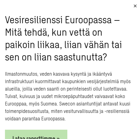
Vesiresilienssi Euroopassa –
Mitä tehdä, kun vettä on
paikoin liikaa, liian vähän tai
sen on liian saastunutta?
Ilmastonmuutos, veden kasvava kysyntä ja ikääntyvä
infrastruktuuri kuormittavat kaupunkien vesijärjestelmiä myös
alueilla, joilla veden saanti on perinteisesti ollut luotettavaa.
Tulvat, kuivuus ja uudet mikroepäpuhtaudet vaivaavat koko
Eurooppaa, myös Suomea. Swecon asiantuntijat antavat kuusi
toimenpidesuositusta, miten vesiturvallisuutta ja -resilienssiä
voidaan parantaa Euroopassa.
Lataa raporttimme »