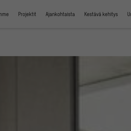
umme
Projektit
Ajankohtaista
Kestävä kehitys
U