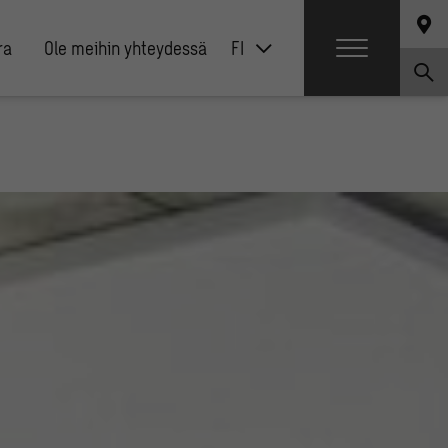
ra
Ole meihin yhteydessä
FI