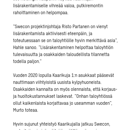
lisärakentamiselle vihreää valoa, putkiremontin
rahoittaminen on helpompaa.
”Swecon projektinjohtaja Risto Partanen on vienyt
lisärakentamista aktiivisesti eteenpäin, ja
toteutuessaan se on taloyhtiölle hyvin merkittävä asia”,
Hahle sanoo. ”Lisärakentaminen helpottaa taloyhtiön
tulevaisuutta ja osakkaiden taloudellista tilannetta
todella paljon.”
Vuoden 2020 lopulla Kaarikuja 1:n asukkaat pääsevät
nauttimaan viihtyisistä uusista kylpyhuoneista.
Osakkaiden kannalta on myös olennaista, että korjaus-
ja huoltokustannukset laskevat. ”Onhan taloyhtiössä
ollut kaikenlaista korjattavaa jo useamman vuoden”,
Murto toteaa.
Hyvin sujunut yhteistyö Kaarikujalla jatkuu Swecon,