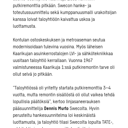
putkiremonttia pitkään. Swecon hanke- ja
toteutussuunnittelu sekä kumppanuusmalli urakoitsijan
kanssa loivat taloyhtiöön kaivattua uskoa ja
luottamusta.
Kontulan ostoskeskuksen ja metroaseman seutua
modernisoidaan tulevina vuosina. Myös läheisen
Kaarikujan asuinkerrostalojen LVI- ja sähkötekniikkaa
uusitaan taloyhtiö kerrallaan. Vuonna 1967
valmistuneessa Kaarikuja 1:ssä putkiremontin tarve oli
ollut selvä jo pitkään.
”Taloyhtiössä oli yritetty startata putkiremonttia 3–4
vuotta, mutta remontin sisällöstä oli ollut vaikea tehdä
lopullisia päätöksiä”, kertoo linjasaneerauksen
pääsuunnittelija
Dennis Murto
Swecolta. Hyvin
perusteltu hankesuunnitelma loi keskinäistä
luottamusta, ja taloyhtiö tilasi Swecolta lopulta TATE-,