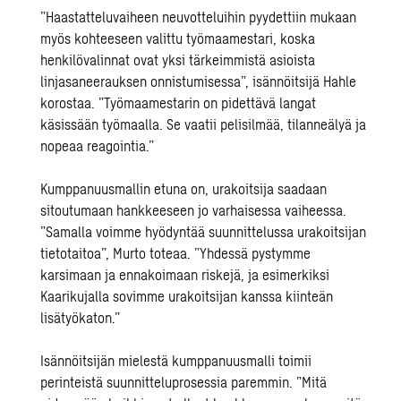
”Haastatteluvaiheen neuvotteluihin pyydettiin mukaan
myös kohteeseen valittu työmaamestari, koska
henkilövalinnat ovat yksi tärkeimmistä asioista
linjasaneerauksen onnistumisessa”, isännöitsijä Hahle
korostaa. ”Työmaamestarin on pidettävä langat
käsissään työmaalla. Se vaatii pelisilmää, tilanneälyä ja
nopeaa reagointia.”
Kumppanuusmallin etuna on, urakoitsija saadaan
sitoutumaan hankkeeseen jo varhaisessa vaiheessa.
”Samalla voimme hyödyntää suunnittelussa urakoitsijan
tietotaitoa”, Murto toteaa. ”Yhdessä pystymme
karsimaan ja ennakoimaan riskejä, ja esimerkiksi
Kaarikujalla sovimme urakoitsijan kanssa kiinteän
lisätyökaton.”
Isännöitsijän mielestä kumppanuusmalli toimii
perinteistä suunnitteluprosessia paremmin. ”Mitä