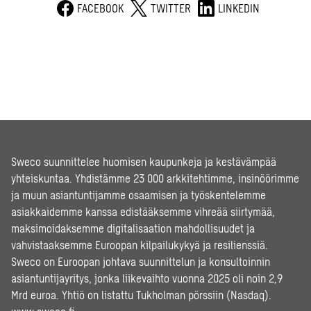
FACEBOOK
TWITTER
LINKEDIN
Sweco suunnittelee huomisen kaupunkeja ja kestävämpää
yhteiskuntaa. Yhdistämme 23 000 arkkitehtimme, insinöörimme
ja muun asiantuntijamme osaamisen ja työskentelemme
asiakkaidemme kanssa edistääksemme vihreää siirtymää,
maksimoidaksemme digitalisaation mahdollisuudet ja
vahvistaaksemme Euroopan kilpailukykyä ja resilienssiä.
Sweco on Euroopan johtava suunnittelun ja konsultoinnin
asiantuntijayritys, jonka liikevaihto vuonna 2025 oli noin 2,9
Mrd euroa. Yhtiö on listattu Tukholman pörssiin (Nasdaq).