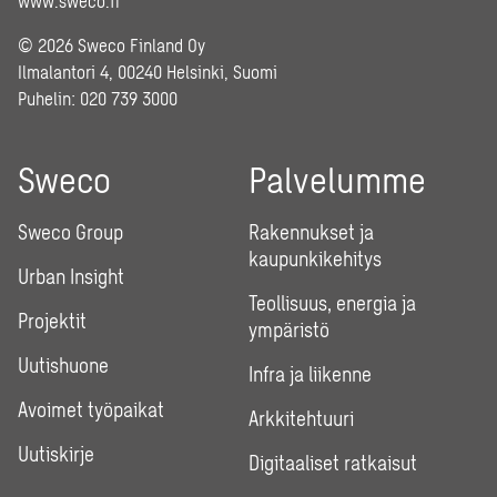
www.sweco.fi
© 2026 Sweco Finland Oy
Ilmalantori 4, 00240 Helsinki, Suomi
Puhelin:
020 739 3000
Sweco
Palvelumme
Sweco Group
Rakennukset ja
kaupunkikehitys
Urban Insight
Teollisuus, energia ja
Projektit
ympäristö
Uutishuone
Infra ja liikenne
Avoimet työpaikat
Arkkitehtuuri
Uutiskirje
Digitaaliset ratkaisut