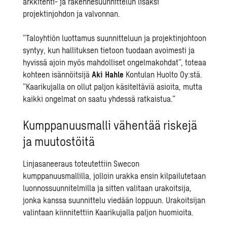
arkkitehti- ja rakennesuunnittelun lisäksi
projektinjohdon ja valvonnan.
”Taloyhtiön luottamus suunnitteluun ja projektinjohtoon
syntyy, kun hallituksen tietoon tuodaan avoimesti ja
hyvissä ajoin myös mahdolliset ongelmakohdat”, toteaa
kohteen isännöitsijä
Aki Hahle
Kontulan Huolto Oy:stä.
”Kaarikujalla on ollut paljon käsiteltäviä asioita, mutta
kaikki ongelmat on saatu yhdessä ratkaistua.”
Kumppanuusmalli vähentää riskejä
ja muutostöitä
Linjasaneeraus toteutettiin Swecon
kumppanuusmallilla, jolloin urakka ensin kilpailutetaan
luonnossuunnitelmilla ja sitten valitaan urakoitsija,
jonka kanssa suunnittelu viedään loppuun. Urakoitsijan
valintaan kiinnitettiin Kaarikujalla paljon huomioita.