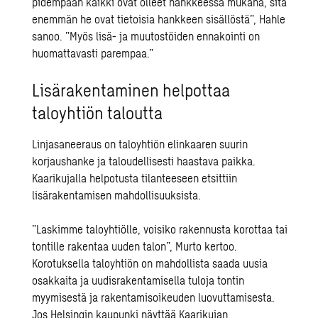
pidempään kaikki ovat olleet hankkeessa mukana, sitä
enemmän he ovat tietoisia hankkeen sisällöstä”, Hahle
sanoo. ”Myös lisä- ja muutostöiden ennakointi on
huomattavasti parempaa.”
Lisärakentaminen helpottaa
taloyhtiön taloutta
Linjasaneeraus on taloyhtiön elinkaaren suurin
korjaushanke ja taloudellisesti haastava paikka.
Kaarikujalla helpotusta tilanteeseen etsittiin
lisärakentamisen mahdollisuuksista.
”Laskimme taloyhti
ö
lle, voisiko rakennusta korottaa tai
tontille rakentaa uuden talon”, Murto kertoo.
Korotuksella taloyhtiön on mahdollista saada uusia
osakkaita ja uudisrakentamisella tuloja tontin
myymisestä ja rakentamisoikeuden luovuttamisesta.
Jos Helsingin kaupunki näyttää Kaarikujan