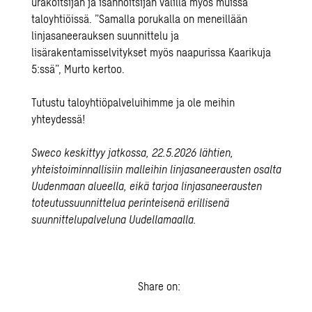
urakoitsijan ja isännöitsijän välillä myös muissa
taloyhtiöissä. ”Samalla porukalla on meneillään
linjasaneerauksen suunnittelu ja
lisärakentamisselvitykset myös naapurissa Kaarikuja
5:ssä”, Murto kertoo.
Tutustu taloyhtiöpalveluihimme ja ole meihin
yhteydessä!
Sweco keskittyy jatkossa, 22.5.2026 lähtien,
yhteistoiminnallisiin malleihin linjasaneerausten osalta
Uudenmaan alueella, eikä tarjoa linjasaneerausten
toteutussuunnittelua perinteisenä erillisenä
suunnittelupalveluna Uudellamaalla.
Share on: