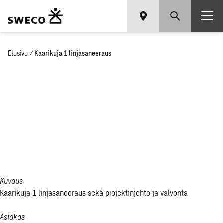
Etusivu
/
Kaarikuja 1 linjasaneeraus
Kaa­ri­ku­ja 1
lin­ja­sa­nee­
raus
Kuvaus
Kaarikuja 1 linjasaneeraus sekä projektinjohto ja valvonta
Asiakas