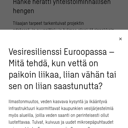
Hanke herätti yhteistoiminnallisen
hengen
Tilaajan tarpeet tarkentuivat projektin
edetessä, ja suunnittelu ja työmaa etenivät rinnakkain
erittäin kireässä aikataulussa. ”Koko
suunnitteluryhmältä vaadittiin elastisuutta, jotta
Vesiresilienssi Euroopassa –
jokaisella oli nopeasti ajatus siitä, mitä tilaajan
päätös tarkoittaa kunkin kohdalla”, Sääskilahti sanoo.
Mitä tehdä, kun vettä on
Hankkeessa alettiinkin noudattaa yhteistoiminnallisia
paikoin liikaa, liian vähän tai
työskentelytapoja, ja Hakulisen mieleen on jäänyt
sen on liian saastunutta?
erityisesti hankkeen me-henki. ”Keskustelu oli jatkuvaa
suunnittelijoiden, urakoitsijoiden ja tilaajan välillä.
Käytännössä ratkaisut yhteensovitettiin ensin ja
Ilmastonmuutos, veden kasvava kysyntä ja ikääntyvä
suunniteltiin vasta sitten!”
infrastruktuuri kuormittavat kaupunkien vesijärjestelmiä
myös alueilla, joilla veden saanti on perinteisesti ollut
Sepästä luotiin myös kattava
luotettavaa. Tulvat, kuivuus ja uudet mikroepäpuhtaudet
yhdistelmätietomalli tekniikkaväylineen ja