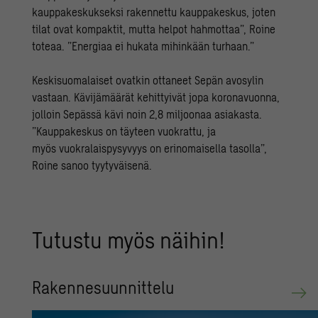
kauppakeskukseksi rakennettu kauppakeskus, joten
tilat ovat kompaktit, mutta helpot hahmottaa”, Roine
toteaa. ”Energiaa ei hukata mihinkään turhaan.”
Keskisuomalaiset ovatkin ottaneet Sepän avosylin
vastaan. Kävijämäärät kehittyivät jopa koronavuonna,
jolloin Sepässä kävi noin 2,8 miljoonaa asiakasta.
”Kauppakeskus on täyteen vuokrattu, ja
myös vuokralaispysyvyys on erinomaisella tasolla”,
Roine sanoo tyytyväisenä.
Tu­tus­tu myös näi­hin!
Ra­ken­ne­suun­nit­te­lu