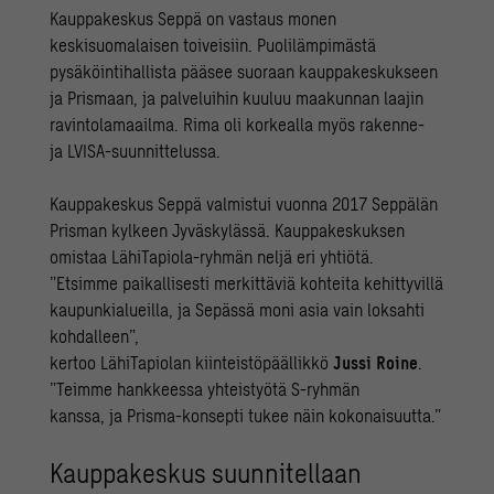
Kauppakeskus Seppä on vastaus monen
keskisuomalaisen toiveisiin. Puolilämpimästä
pysäköintihallista pääsee suoraan kauppakeskukseen
ja Prismaan, ja palveluihin kuuluu maakunnan laajin
ravintolamaailma. Rima oli korkealla myös rakenne-
ja LVISA-suunnittelussa.
Kauppakeskus Seppä valmistui vuonna 2017 Seppälän
Prisman kylkeen Jyväskylässä. Kauppakeskuksen
omistaa LähiTapiola-ryhmän neljä eri yhtiötä.
”Etsimme paikallisesti merkittäviä kohteita kehittyvillä
kaupunkialueilla, ja Sepässä moni asia vain loksahti
kohdalleen”,
kertoo LähiTapiolan kiinteistöpäällikkö
Jussi Roine
.
”Teimme hankkeessa yhteistyötä S-ryhmän
kanssa, ja Prisma-konsepti tukee näin kokonaisuutta.”
Kauppakeskus suunnitellaan