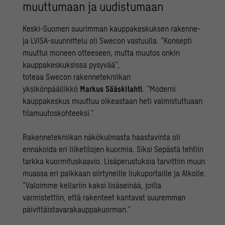
muuttumaan ja uudistumaan
Keski-Suomen suurimman kauppakeskuksen rakenne-
ja LVISA-suunnittelu oli Swecon vastuulla. ”Konsepti
muuttui moneen otteeseen, mutta muutos onkin
kauppakeskuksissa pysyvää”,
toteaa Swecon rakennetekniikan
yksikönpäällikkö
Markus Sääskilahti
. ”Moderni
kauppakeskus muuttuu oikeastaan heti valmistuttuaan
tilamuutoskohteeksi.”
Rakennetekniikan näkökulmasta haastavinta oli
ennakoida eri liiketilojen kuormia. Siksi Sepästä tehtiin
tarkka kuormituskaavio. Lisäperustuksia tarvittiin muun
muassa eri paikkaan siirtyneille liukuportaille ja Alkolle.
”Valoimme kellariin kaksi lisäseinää, joilla
varmistettiin, että rakenteet kantavat suuremman
päivittäistavarakauppakuorman.”