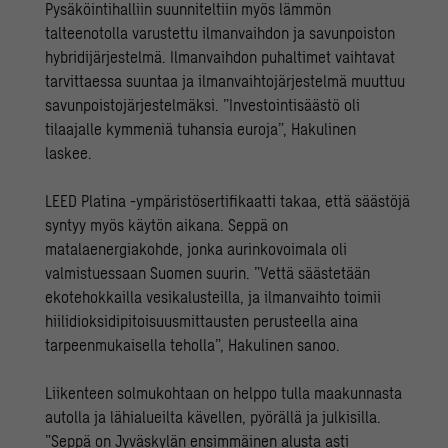
Pysäköintihalliin suunniteltiin myös lämmön
talteenotolla varustettu ilmanvaihdon ja savunpoiston
hybridijärjestelmä. Ilmanvaihdon puhaltimet vaihtavat
tarvittaessa suuntaa ja ilmanvaihtojärjestelmä muuttuu
savunpoistojärjestelmäksi. ”Investointisäästö oli
tilaajalle kymmeniä tuhansia euroja”, Hakulinen
laskee.
LEED Platina -ympäristösertifikaatti takaa, että säästöjä
syntyy myös käytön aikana. Seppä on
matalaenergiakohde, jonka aurinkovoimala oli
valmistuessaan Suomen suurin. ”Vettä säästetään
ekotehokkailla vesikalusteilla, ja ilmanvaihto toimii
hiilidioksidipitoisuusmittausten perusteella aina
tarpeenmukaisella teholla”, Hakulinen sanoo.
Liikenteen solmukohtaan on helppo tulla maakunnasta
autolla ja lähialueilta kävellen, pyörällä ja julkisilla.
”Seppä on Jyväskylän ensimmäinen alusta asti