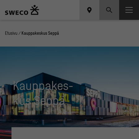
Etusivu
/
Kauppakeskus Seppä
Kaup­pa­kes­
kus Seppä