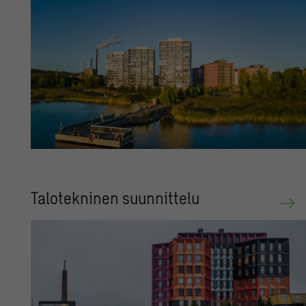
Ta­lo­tek­ni­nen suun­nit­te­lu