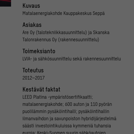
Kuvaus
Matalaenergiakohde Kauppakeskus Seppä
Asiakas
Are Oy (talotekniikkasuunnittelu) ja Skanska
Talonrakennus Oy (rakennesuunnittelu)
Toimeksianto
LVIA- ja sähkösuunnittelu sekä rakennesuunnittelu
Toteutus
2012–2017
Kestävät faktat
LEED Platina -ympäristösertifikaatti;
matalaenergiakohde; 600 auton ja 110 pyörän
puolilämmin pysäköintihalli; pysäköintihallin
ilmanvaihdon ja savunpoiston hybridijärjestelmä
säästi investointikuluissa kymmeniä tuhansia
euroja; Keski-Suomen suurin sähköautojen