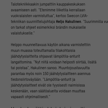
Talotekniikkaakin jumpattiin kauppakeskuksen
avaamiseen asti. ”Etenimme liiketila kerrallaan
vuokralaisten varmistuttua”, kertoo Swecon LVIA-
tekniikan suunnittelujohtaja
Heljo Hakulinen
. ”Suurimmilla vu
on tarkat ohjeet esimerkiksi brändin mukaiselle
valaistukselle.”
Helppo muunneltavuus käytön aikana varmistettiin
muun muassa toteuttamalla tilakohtaisia
jäähdytyslaitteita ohjaavat lämpötila-anturit
langattomina. ”Nyt niitä voidaan helposti siirtää, lisätä
tai poistaa”, Hakulinen sanoo. Muuntojoustavuutta
parantaa myös noin 150 jäähdytyslaitteen asennus
tiedonsiirtoväylään. ”Lämpötila-anturit ja
jäähdytyslaitteet eivät ole fyysisesti naimisissa
keskenään, vaan säätöalueita voidaan muuttaa
vapaasti ohjelmallisesti.”