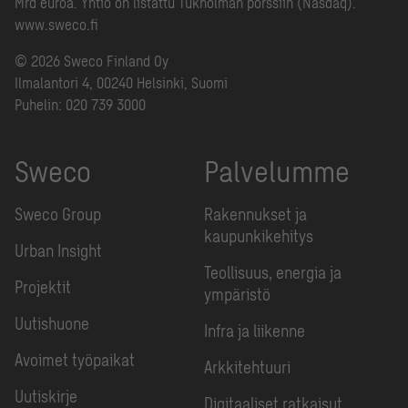
Mrd euroa. Yhtiö on listattu Tukholman pörssiin (Nasdaq).
www.sweco.fi
© 2026 Sweco Finland Oy
Ilmalantori 4, 00240 Helsinki, Suomi
Puhelin:
020 739 3000
Sweco
Palvelumme
Sweco Group
Rakennukset ja
kaupunkikehitys
Urban Insight
Teollisuus, energia ja
Projektit
ympäristö
Uutishuone
Infra ja liikenne
Avoimet työpaikat
Arkkitehtuuri
Uutiskirje
Digitaaliset ratkaisut