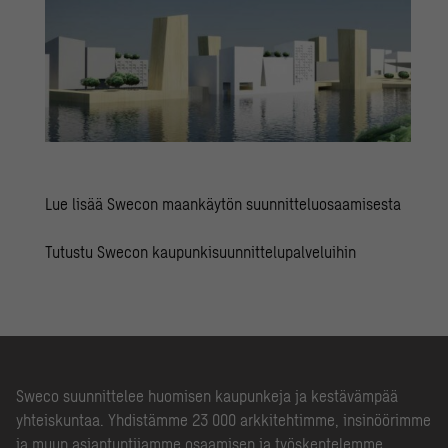
Lue lisää Swecon maankäytön suunnitteluosaamisesta
Tutustu Swecon kaupunkisuunnittelupalveluihin
Sweco suunnittelee huomisen kaupunkeja ja kestävämpää
yhteiskuntaa. Yhdistämme 23 000 arkkitehtimme, insinöörimme
ja muun asiantuntijamme osaamisen ja työskentelemme