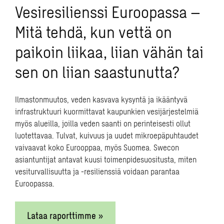
Vesiresilienssi Euroopassa –
infrastruktuuriratkaisuja, suosia energiaa säästäviä ja
luovia järjestelmiä, lisätä luonnonvarojen ja
Mitä tehdä, kun vettä on
kulttuuriympäristöjen vaalimista sekä rajoittaa
päällekkäisiä kasvuennusteita.
paikoin liikaa, liian vähän tai
sen on liian saastunutta?
Suunnitteluryhmämme työ edellytti intensiivistä
vuorovaikutusta kaikkien osapuolten välillä. Tietoa
välitettiin luennoilla, ohjauksella, suunnitelmilla sekä
Ilmastonmuutos, veden kasvava kysyntä ja ikääntyvä
viitemateriaalin avulla. Kaupunkisuunnitelmilta
infrastruktuuri kuormittavat kaupunkien vesijärjestelmiä
toivottiin eurooppalaisen mittakaavan ja
myös alueilla, joilla veden saanti on perinteisesti ollut
kaupunkikulttuurin esille tuomista. Kestävän
luotettavaa. Tulvat, kuivuus ja uudet mikroepäpuhtaudet
kaupunkikehityksen tärkeitä tavoitteita työssä olivat
vaivaavat koko Eurooppaa, myös Suomea. Swecon
yksityisautoilun rajoittaminen, työmatkojen minimointi
asiantuntijat antavat kuusi toimenpidesuositusta, miten
ja palveluiden hyvä tavoitettavuus. Niiden välittäminen
vesiturvallisuutta ja -resilienssiä voidaan parantaa
suunnitelmien avulla projektin kontekstissa oli
Euroopassa.
haasteellista ja edellytti aivan erityistä huomiointia.
Luovutimme työn ensimmäisen vaiheen laajan raportin
Lataa raporttimme »