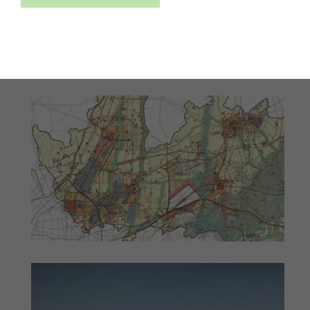
muodossa. Raportti sisälsi varsinaisten suunnitelmien
lisäksi tietopaketin kestävän maankäytön ja
rakentamisen periaatteista. Suunnittelukohteen sijainti
pohjoismaalaisille tutussa ilmastossa oli yhteistyön
kannalta myönteinen asia.