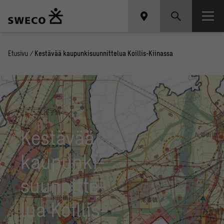
Etusivu
/
Kestävää kaupunkisuunnittelua Koillis-Kiinassa
Kes­tä­vää
kau­pun­ki­
suun­nit­te­
lua Koil­lis-