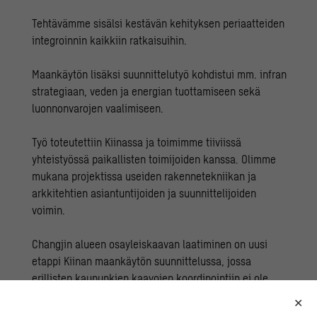
Tehtävämme sisälsi kestävän kehityksen periaatteiden
integroinnin kaikkiin ratkaisuihin.
Maankäytön lisäksi suunnittelutyö kohdistui mm. infran
strategiaan, veden ja energian tuottamiseen sekä
luonnonvarojen vaalimiseen.
Työ toteutettiin Kiinassa ja toimimme tiiviissä
yhteistyössä paikallisten toimijoiden kanssa. Olimme
mukana projektissa useiden rakennetekniikan ja
arkkitehtien asiantuntijoiden ja suunnittelijoiden
voimin.
Changjin alueen osayleiskaavan laatiminen on uusi
etappi Kiinan maankäytön suunnittelussa, jossa
erillisten kaupunkien kaavojen koordinointiin ei ole
ollut työvälinettä. Yleiskaavatyön myötä on myös
tarkoitus muun muassa kehittää laajoja