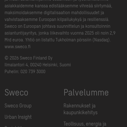
asiakkaidemme kanssa edistääksemme vihreää siirtymää,
maksimoidaksemme digitalisaation mahdollisuudet ja
vahvistaaksemme Euroopan kilpailukykyä ja resilienssiä.
Sweco on Euroopan johtava suunnittelun ja konsultoinnin
asiantuntijayritys, jonka liikevaihto vuonna 2025 oli noin 2,9
Mrd euroa. Yhtiö on listattu Tukholman pörssiin (Nasdaq).
www.sweco.fi
© 2026 Sweco Finland Oy
Ilmalantori 4, 00240 Helsinki, Suomi
Puhelin:
020 739 3000
Sweco
Palvelumme
Sweco Group
Rakennukset ja
kaupunkikehitys
Urban Insight
Teollisuus, energia ja