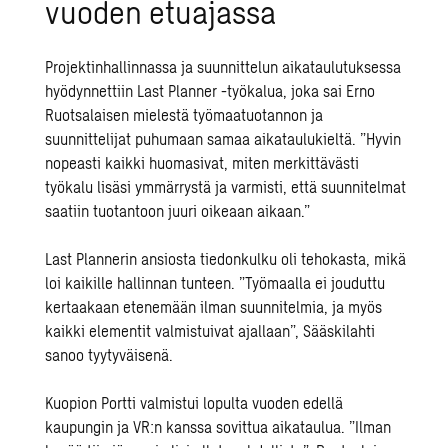
vuoden etuajassa
Projektinhallinnassa ja suunnittelun aikataulutuksessa
hyödynnettiin Last Planner -työkalua, joka sai Erno
Ruotsalaisen mielestä työmaatuotannon ja
suunnittelijat puhumaan samaa aikataulukieltä. ”Hyvin
nopeasti kaikki huomasivat, miten merkittävästi
työkalu lisäsi ymmärrystä ja varmisti, että suunnitelmat
saatiin tuotantoon juuri oikeaan aikaan.”
Last Plannerin ansiosta tiedonkulku oli tehokasta, mikä
loi kaikille hallinnan tunteen. ”Työmaalla ei jouduttu
kertaakaan etenemään ilman suunnitelmia, ja myös
kaikki elementit valmistuivat ajallaan”, Sääskilahti
sanoo tyytyväisenä.
Kuopion Portti valmistui lopulta vuoden edellä
kaupungin ja VR:n kanssa sovittua aikataulua. ”Ilman