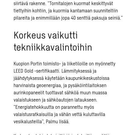
siirtävä rakenne. ”Tornitalojen kuormat keskittyvät
tiettyihin kohtiin, ja kuormia kantamaan suunniteltiin
pilareita ja enimmillään jopa 40 senttiä paksuja seiniä.”
Korkeus vaikutti
tekniikkavalintoihin
Kuopion Portin toimisto- ja liiketiloille on myönnetty
LEED Gold -sertifikaatti. Lämmityksessä ja
jäähdytyksessä käytetään kaupunkikeskustoissa
harvinaista geoenergiaa, ja pysäköintilaitoksen
aurinkopaneelit tuottavat sähköä muun muassa
valaistukseen ja sähköautojen lataukseen.
”Energiatehokkuutta on parannettu myös
valaistusratkaisuilla ja vähän vettä kuluttavilla
vesikalusteilla”, Palmu lisää.