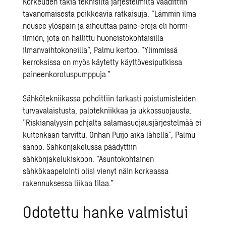
Korkeuden takia teknisiltä järjestelmiltä vaadittiin
tavanomaisesta poikkeavia ratkaisuja. ”Lämmin ilma
nousee ylöspäin ja aiheuttaa paine-eroja eli hormi-
ilmiön, jota on hallittu huoneistokohtaisilla
ilmanvaihtokoneilla”, Palmu kertoo. ”Ylimmissä
kerroksissa on myös käytetty käyttövesiputkissa
paineenkorotuspumppuja.”
Sähkötekniikassa pohdittiin tarkasti poistumisteiden
turvavalaistusta, palotekniikkaa ja ukkossuojausta.
”Riskianalyysin pohjalta salamasuojausjärjestelmää ei
kuitenkaan tarvittu. Onhan Puijo aika lähellä”, Palmu
sanoo. Sähkönjakelussa päädyttiin
sähkönjakelukiskoon. ”Asuntokohtainen
sähkökaapelointi olisi vienyt näin korkeassa
rakennuksessa liikaa tilaa.”
Odotettu hanke valmistui