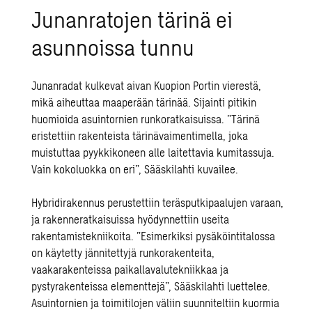
Junanratojen tärinä ei
asunnoissa tunnu
Junanradat kulkevat aivan Kuopion Portin vierestä,
mikä aiheuttaa maaperään tärinää. Sijainti pitikin
huomioida asuintornien runkoratkaisuissa. ”Tärinä
eristettiin rakenteista tärinävaimentimella, joka
muistuttaa pyykkikoneen alle laitettavia kumitassuja.
Vain kokoluokka on eri”, Sääskilahti kuvailee.
Hybridirakennus perustettiin teräsputkipaalujen varaan,
ja rakenneratkaisuissa hyödynnettiin useita
rakentamistekniikoita. ”Esimerkiksi pysäköintitalossa
on käytetty jännitettyjä runkorakenteita,
vaakarakenteissa paikallavalutekniikkaa ja
pystyrakenteissa elementtejä”, Sääskilahti luettelee.
Asuintornien ja toimitilojen väliin suunniteltiin kuormia