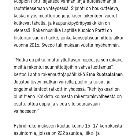
Kuopion Portti sijaitsee vanhan linja-autoaseman ja
rautatieaseman yhteydessä. Sijainti on houkutteleva,
koska myös moottoritie ja julkisen liikenteen vuorot
kulkevat lähellä, ja kaupunkipyöräpysäkkikin on
vieressä. Rakennusliike Laptille Kuopion Portti on
historian suurin hanke, jonka konseptisuunnittelu alkoi
vuonna 2016. Sweco tuli mukaan vuotta myöhemmin.
”Matka oli pitkä, mutta yllättävän nopea, ja sen aikana
meillä rakentui suunnittelijoihin vahva luottamus”,
kertoo Laptin rakennuttajapäällikkö
Erno Ruotsalainen
.
Joustoa löytyi matkan varrella puolin ja toisin, ja
ongelmatilanteet ratkottiin yhdessä. ”Kehityskaari on
ollut hieno. Kaikista kolmesta rakentamisvaiheesta on
osattu ottaa oppia ja viedä sitä seuraavaan
vaiheeseen.”
Hybridirakennukseen kuuluu kolme 15–17-kerroksista
asuintornia, joissa on 222 asuntoa, liike- ja