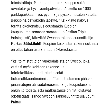
toimistotiloja, Matkahuolto, ruokakauppa sekä
ravintola- ja hyvinvointipalveluja. Alueella on 1000
parkkipaikkaa myös pyörille ja pysäköintitalon katolla
leikkipiha päiväkodin lapsille. ”Kaikkialle näkyvä
tornitalokokonaisuus edustaakin Kuopion
kaupunkimaisemassa samaa kuin Pasilan Tripla
Helsingissä”, kiteyttää Swecon rakennesuunnittelija
Markus Sääskilahti
. Kuopion keskustan rakennuskanta
on ollut tähän asti enintään 6-kerroksista.
Yksi toimistotilojen vuokralaisista on Sweco, joka
vastasi myös kohteen rakenne- ja
talotekniikkasuunnittelusta sekä
tietomallikoordinoinnista. ”Toimistostamme pääsee
junanratojen ali rautatieasemalle, ja kuopiolaisena
onkin ilo todeta, että matkustajille on nyt loistavat
odotustilat!” sanoo Swecon sähkösuunnittelija
Jouni
Palmu
.