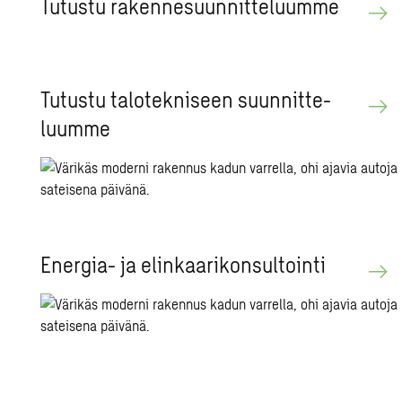
Tu­tus­tu ra­ken­ne­suun­nit­te­luum­me
Tu­tus­tu ta­lo­tek­ni­seen suun­nit­te­
luum­me
Ener­gia- ja elin­kaa­ri­kon­sul­toin­ti