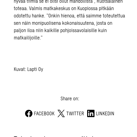
hyvää tiimiä se ei olisi ollut mahdollista”, Ruotsalainen
toteaa. Valmis matkakeskus on Kuopiossa pitkään
odotettu hanke. ”Onkin hienoa, että saimme toteutettua
sen näin monipuolisena kokonaisuutena, josta on
paljon iloa niin kaikille pohjoissavolaisille kuin
matkailijoille.”
Kuvat: Lapti Oy
Share on:
FACEBOOK
TWITTER
LINKEDIN