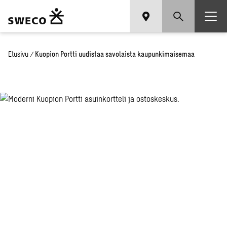
Etusivu
/
Kuopion Portti uudistaa savolaista kaupunkimaisemaa
Kuo­pion
Port­ti uu­dis­
taa sa­vo­
lais­ta kau­
pun­ki­mai­se­