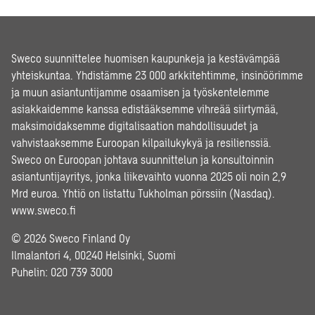
Sweco suunnittelee huomisen kaupunkeja ja kestävämpää
yhteiskuntaa. Yhdistämme 23 000 arkkitehtimme, insinöörimme
ja muun asiantuntijamme osaamisen ja työskentelemme
asiakkaidemme kanssa edistääksemme vihreää siirtymää,
maksimoidaksemme digitalisaation mahdollisuudet ja
vahvistaaksemme Euroopan kilpailukykyä ja resilienssiä.
Sweco on Euroopan johtava suunnittelun ja konsultoinnin
asiantuntijayritys, jonka liikevaihto vuonna 2025 oli noin 2,9
Mrd euroa. Yhtiö on listattu Tukholman pörssiin (Nasdaq).
www.sweco.fi
© 2026 Sweco Finland Oy
Ilmalantori 4, 00240 Helsinki, Suomi
Puhelin:
020 739 3000