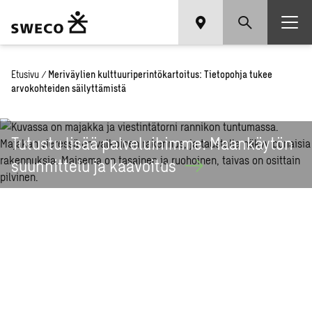
Etusivu
/
Meriväylien kulttuuriperintökartoitus: Tietopohja tukee
arvokohteiden säilyttämistä
Tutustu lisää palveluihimme: Maankäytön
suunnittelu ja
kaavoitus