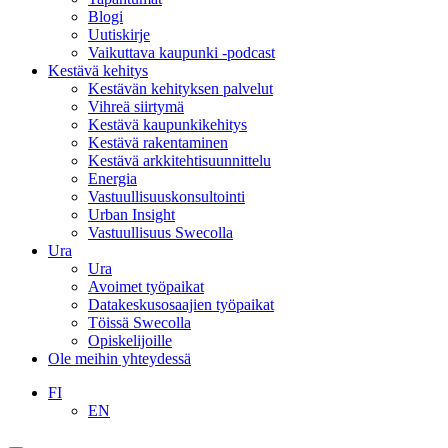
Blogi
Uutiskirje
Vaikuttava kaupunki -podcast
Kestävä kehitys
Kestävän kehityksen palvelut
Vihreä siirtymä
Kestävä kaupunkikehitys
Kestävä rakentaminen
Kestävä arkkitehtisuunnittelu
Energia
Vastuullisuuskonsultointi
Urban Insight
Vastuullisuus Swecolla
Ura
Ura
Avoimet työpaikat
Datakeskusosaajien työpaikat
Töissä Swecolla
Opiskelijoille
Ole meihin yhteydessä
FI
EN