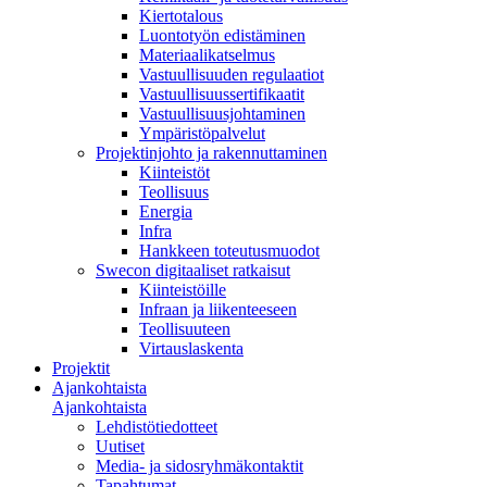
Kiertotalous
Luontotyön edistäminen
Materiaalikatselmus
Vastuullisuuden regulaatiot
Vastuullisuussertifikaatit
Vastuullisuusjohtaminen
Ympäristöpalvelut
Projektinjohto ja rakennuttaminen
Kiinteistöt
Teollisuus
Energia
Infra
Hankkeen toteutusmuodot
Swecon digitaaliset ratkaisut
Kiinteistöille
Infraan ja liikenteeseen
Teollisuuteen
Virtauslaskenta
Projektit
Ajankohtaista
Ajankohtaista
Lehdistötiedotteet
Uutiset
Media- ja sidosryhmäkontaktit
Tapahtumat