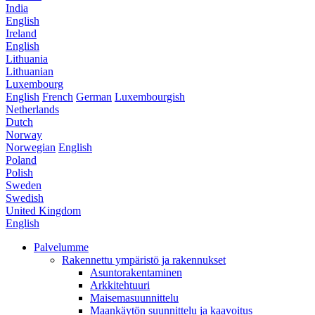
India
English
Ireland
English
Lithuania
Lithuanian
Luxembourg
English
French
German
Luxembourgish
Netherlands
Dutch
Norway
Norwegian
English
Poland
Polish
Sweden
Swedish
United Kingdom
English
Palvelumme
Rakennettu ympäristö ja rakennukset
Asuntorakentaminen
Arkkitehtuuri
Maisemasuunnittelu
Maankäytön suunnittelu ja kaavoitus