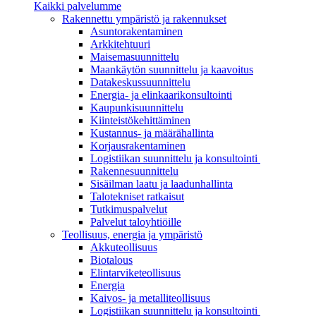
Kaikki palvelumme
Rakennettu ympäristö ja rakennukset
Asuntorakentaminen
Arkkitehtuuri
Maisemasuunnittelu
Maankäytön suunnittelu ja kaavoitus
Datakeskussuunnittelu
Energia- ja elinkaarikonsultointi
Kaupunkisuunnittelu
Kiinteistökehittäminen
Kustannus- ja määrähallinta
Korjausrakentaminen
Logistiikan suunnittelu ja konsultointi
Rakennesuunnittelu
Sisäilman laatu ja laadunhallinta
Talotekniset ratkaisut
Tutkimuspalvelut
Palvelut taloyhtiöille
Teollisuus, energia ja ympäristö
Akkuteollisuus
Biotalous
Elintarviketeollisuus
Energia
Kaivos- ja metalliteollisuus
Logistiikan suunnittelu ja konsultointi