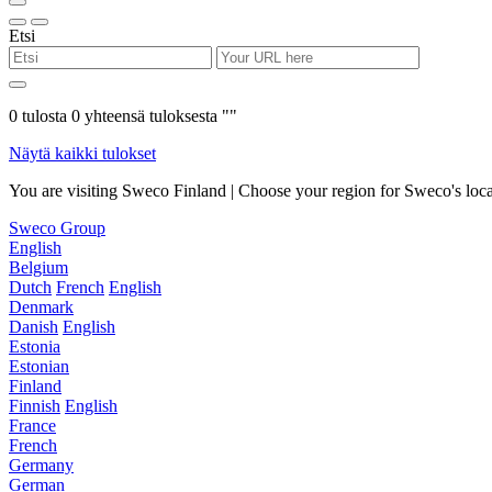
Etsi
0
tulosta
0
yhteensä tuloksesta "
"
Näytä kaikki tulokset
You are visiting Sweco Finland | Choose your region for Sweco's loca
Sweco Group
English
Belgium
Dutch
French
English
Denmark
Danish
English
Estonia
Estonian
Finland
Finnish
English
France
French
Germany
German