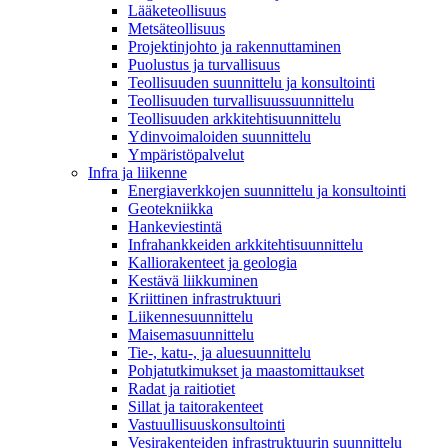
Lääketeollisuus
Metsäteollisuus
Projektinjohto ja rakennuttaminen
Puolustus ja turvallisuus
Teollisuuden suunnittelu ja konsultointi
Teollisuuden turvallisuussuunnittelu
Teollisuuden arkkitehtisuunnittelu
Ydinvoimaloiden suunnittelu
Ympäristöpalvelut
Infra ja liikenne
Energiaverkkojen suunnittelu ja konsultointi
Geotekniikka
Hankeviestintä
Infrahankkeiden arkkitehtisuunnittelu
Kalliorakenteet ja geologia
Kestävä liikkuminen
Kriittinen infrastruktuuri
Liikennesuunnittelu
Maisemasuunnittelu
Tie-, katu-, ja aluesuunnittelu
Pohjatutkimukset ja maastomittaukset
Radat ja raitiotiet
Sillat ja taitorakenteet
Vastuullisuuskonsultointi
Vesirakenteiden infrastruktuurin suunnittelu