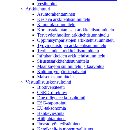
Vesihuolto
Arkkitehtuuri
Asuntorakentaminen
Kestävä arkkitehtisuunnittelu
Kaupunkisuunnittelu
Korjausrakentamisen arkkitehtisuunnittelu
Terveydenhuollon arkkitehtisuunnittelu
Oppimisympäristöjen arkkitehtisuunnittelu
Työympäristöjen arkkitehtisuunnittelu
Teollisuuden arkkitehtisuunnittelu
Infrahankkeiden arkkitehtisuunnittelu
Sisustusarkkitehtisuunnittelu
Maankäytön suunnittelu ja kaavoitus
Kulttuuriympäristöpalvelut
Maisemasuunnittelu
Vastuullisuuskonsultointi
Biodiversiteetti
CSRD-direktiivi
Due diligence konsultointi
ESG-raportointi
EU-taksonomia
Hankeviestintä
Hiilijohtaminen
Ilmastotyön edistäminen
Kemikaali- ja tuoteturvallisuus