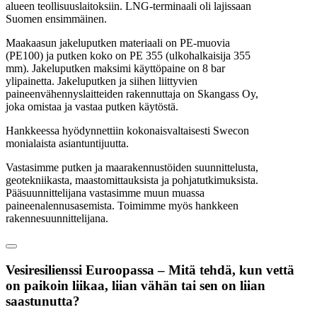
alueen teollisuuslaitoksiin. LNG-terminaali oli lajissaan
Suomen ensimmäinen.
Maakaasun jakeluputken materiaali on PE-muovia
(PE100) ja putken koko on PE 355 (ulkohalkaisija 355
mm). Jakeluputken maksimi käyttöpaine on 8 bar
ylipainetta. Jakeluputken ja siihen liittyvien
paineenvähennyslaitteiden rakennuttaja on Skangass Oy,
joka omistaa ja vastaa putken käytöstä.
Hankkeessa hyödynnettiin kokonaisvaltaisesti Swecon
monialaista asiantuntijuutta.
Vastasimme putken ja maarakennustöiden suunnittelusta,
geotekniikasta, maastomittauksista ja pohjatutkimuksista.
Pääsuunnittelijana vastasimme muun muassa
paineenalennusasemista. Toimimme myös hankkeen
rakennesuunnittelijana.
Vesiresilienssi Euroopassa – Mitä tehdä, kun vettä
on paikoin liikaa, liian vähän tai sen on liian
saastunutta?