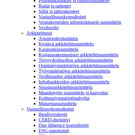
Pohjatutkimukset ja maastomittaukset
Radat ja raitiotiet
Sillat ja taitorakenteet
Vastuullisuuskonsultointi
Vesirakenteiden infrastruktuurin suunnittelu
Vesihuolto
Arkkitehtuuri
Asuntorakentaminen
Kestävä arkkitehtisuunnittelu
Kaupunkisuunnittelu
Korjausrakentamisen arkkitehtisuunnittelu
Terveydenhuollon arkkitehtisuunnittelu
Oppimisympäristöjen arkkitehtisuunnittelu
Työympäristöjen arkkitehtisuunnittelu
Teollisuuden arkkitehtisuunnittelu
Infrahankkeiden arkkitehtisuunnittelu
Sisustusarkkitehtisuunnittelu
Maankäytön suunnittelu ja kaavoitus
Kulttuuriympäristöpalvelut
Maisemasuunnittelu
Vastuullisuuskonsultointi
Biodiversiteetti
CSRD-direktiivi
Due diligence konsultointi
ESG-raportointi