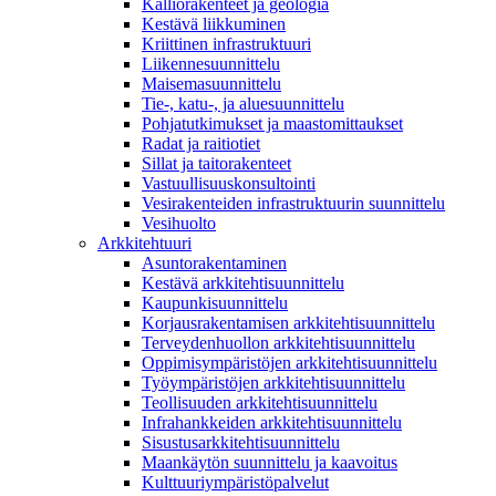
Kalliorakenteet ja geologia
Kestävä liikkuminen
Kriittinen infrastruktuuri
Liikennesuunnittelu
Maisemasuunnittelu
Tie-, katu-, ja aluesuunnittelu
Pohjatutkimukset ja maastomittaukset
Radat ja raitiotiet
Sillat ja taitorakenteet
Vastuullisuuskonsultointi
Vesirakenteiden infrastruktuurin suunnittelu
Vesihuolto
Arkkitehtuuri
Asuntorakentaminen
Kestävä arkkitehtisuunnittelu
Kaupunkisuunnittelu
Korjausrakentamisen arkkitehtisuunnittelu
Terveydenhuollon arkkitehtisuunnittelu
Oppimisympäristöjen arkkitehtisuunnittelu
Työympäristöjen arkkitehtisuunnittelu
Teollisuuden arkkitehtisuunnittelu
Infrahankkeiden arkkitehtisuunnittelu
Sisustusarkkitehtisuunnittelu
Maankäytön suunnittelu ja kaavoitus
Kulttuuriympäristöpalvelut