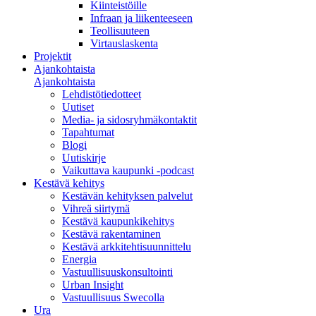
Kiinteistöille
Infraan ja liikenteeseen
Teollisuuteen
Virtauslaskenta
Projektit
Ajankohtaista
Ajankohtaista
Lehdistötiedotteet
Uutiset
Media- ja sidosryhmäkontaktit
Tapahtumat
Blogi
Uutiskirje
Vaikuttava kaupunki -podcast
Kestävä kehitys
Kestävän kehityksen palvelut
Vihreä siirtymä
Kestävä kaupunkikehitys
Kestävä rakentaminen
Kestävä arkkitehtisuunnittelu
Energia
Vastuullisuuskonsultointi
Urban Insight
Vastuullisuus Swecolla
Ura