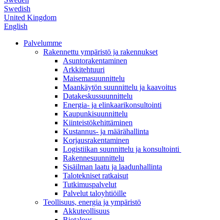
Swedish
United Kingdom
English
Palvelumme
Rakennettu ympäristö ja rakennukset
Asuntorakentaminen
Arkkitehtuuri
Maisemasuunnittelu
Maankäytön suunnittelu ja kaavoitus
Datakeskussuunnittelu
Energia- ja elinkaarikonsultointi
Kaupunkisuunnittelu
Kiinteistökehittäminen
Kustannus- ja määrähallinta
Korjausrakentaminen
Logistiikan suunnittelu ja konsultointi
Rakennesuunnittelu
Sisäilman laatu ja laadunhallinta
Talotekniset ratkaisut
Tutkimuspalvelut
Palvelut taloyhtiöille
Teollisuus, energia ja ympäristö
Akkuteollisuus
Biotalous