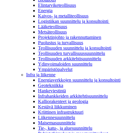
Elintarviketeollisuus
Energia
Kaivos- ja metalliteollisuus
Logistiikan suunnittelu ja konsultointi
Lääketeollisuus
Metsäteollisuus
Projektinjohto ja rakennuttaminen
Puolustus ja turvallisuus
Teollisuuden suunnittelu ja konsultointi
Teollisuuden turvallisuussuunnittelu
Teollisuuden arkkitehtisuunnittelu
Ydinvoimaloiden suunnittelu
Ympäristöpalvelut
Infra ja liikenne
Energiaverkkojen suunnittelu ja konsultointi
Geotekniikka
Hankeviestintä
Infrahankkeiden arkkitehtisuunnittelu
Kalliorakenteet ja geologia
Kestävä liikkuminen
Kriittinen infrastruktuuri
Liikennesuunnittelu
Maisemasuunnittelu
Tie-, katu-, ja aluesuunnittelu