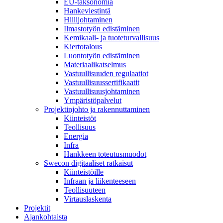
EU-taksonomia
Hankeviestintä
Hiilijohtaminen
Ilmastotyön edistäminen
Kemikaali- ja tuoteturvallisuus
Kiertotalous
Luontotyön edistäminen
Materiaalikatselmus
Vastuullisuuden regulaatiot
Vastuullisuussertifikaatit
Vastuullisuusjohtaminen
Ympäristöpalvelut
Projektinjohto ja rakennuttaminen
Kiinteistöt
Teollisuus
Energia
Infra
Hankkeen toteutusmuodot
Swecon digitaaliset ratkaisut
Kiinteistöille
Infraan ja liikenteeseen
Teollisuuteen
Virtauslaskenta
Projektit
Ajankohtaista