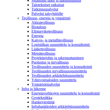
Sisäilman laatu ja laadunhallinta
Talotekniset ratkaisut
Tutkimuspalvelut
Palvelut taloyhtiöille
Teollisuus, energia ja ympäristö
Akkuteollisuus
Biotalous
Elintarviketeollisuus
Energia
Kaivos- ja metalliteollisuus
Logistiikan suunnittelu ja konsultointi
Lääketeollisuus
Metsäteollisuus
Projektinjohto ja rakennuttaminen
Puolustus ja turvallisuus
Teollisuuden suunnittelu ja konsultointi
Teollisuuden turvallisuussuunnittelu
Teollisuuden arkkitehtisuunnittelu
Ydinvoimaloiden suunnittelu
Ympäristöpalvelut
Infra ja liikenne
Energiaverkkojen suunnittelu ja konsultointi
Geotekniikka
Hankeviestintä
Infrahankkeiden arkkitehtisuunnittelu