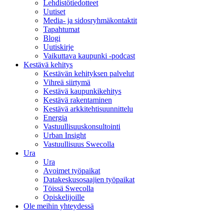
Lehdistötiedotteet
Uutiset
Media- ja sidosryhmäkontaktit
Tapahtumat
Blogi
Uutiskirje
Vaikuttava kaupunki -podcast
Kestävä kehitys
Kestävän kehityksen palvelut
Vihreä siirtymä
Kestävä kaupunkikehitys
Kestävä rakentaminen
Kestävä arkkitehtisuunnittelu
Energia
Vastuullisuuskonsultointi
Urban Insight
Vastuullisuus Swecolla
Ura
Ura
Avoimet työpaikat
Datakeskusosaajien työpaikat
Töissä Swecolla
Opiskelijoille
Ole meihin yhteydessä