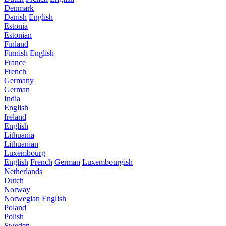
Denmark
Danish
English
Estonia
Estonian
Finland
Finnish
English
France
French
Germany
German
India
English
Ireland
English
Lithuania
Lithuanian
Luxembourg
English
French
German
Luxembourgish
Netherlands
Dutch
Norway
Norwegian
English
Poland
Polish
Sweden