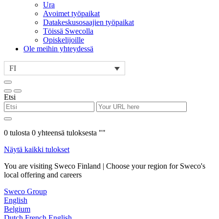
Ura
Avoimet työpaikat
Datakeskusosaajien työpaikat
Töissä Swecolla
Opiskelijoille
Ole meihin yhteydessä
FI
Etsi
0
tulosta
0
yhteensä tuloksesta "
"
Näytä kaikki tulokset
You are visiting Sweco Finland | Choose your region for Sweco's
local offering and careers
Sweco Group
English
Belgium
Dutch
French
English