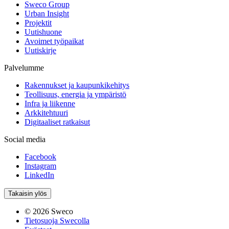
Sweco Group
Urban Insight
Projektit
Uutishuone
Avoimet työpaikat
Uutiskirje
Palvelumme
Rakennukset ja kaupunkikehitys
Teollisuus, energia ja ympäristö
Infra ja liikenne
Arkkitehtuuri
Digitaaliset ratkaisut
Social media
Facebook
Instagram
LinkedIn
Takaisin ylös
© 2026 Sweco
Tietosuoja Swecolla