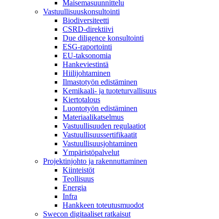
Maisemasuunnittelu
Vastuullisuuskonsultointi
Biodiversiteetti
CSRD-direktiivi
Due diligence konsultointi
ESG-raportointi
EU-taksonomia
Hankeviestintä
Hiilijohtaminen
Ilmastotyön edistäminen
Kemikaali- ja tuoteturvallisuus
Kiertotalous
Luontotyön edistäminen
Materiaalikatselmus
Vastuullisuuden regulaatiot
Vastuullisuussertifikaatit
Vastuullisuusjohtaminen
Ympäristöpalvelut
Projektinjohto ja rakennuttaminen
Kiinteistöt
Teollisuus
Energia
Infra
Hankkeen toteutusmuodot
Swecon digitaaliset ratkaisut