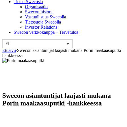
Tietoa Swecosta
Organisaatio
Swecon historia
Vastuullisuus Swecolla
Tietosuoja Swecolla
Investor Relations
Swecon verkkokauppa – Tervetuloa!
FI
Etusivu
/
Swecon asiantuntijat laajasti mukana Porin maakaasuputki -
hankkeessa
Swecon asiantuntijat laajasti mukana
Porin maakaasuputki -hankkeessa