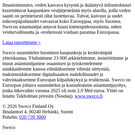
Ilmastonmuutos, veden kasvava kysyntä ja ikääntyvä infrastruktuuri
kuormittavat kaupunkien vesijärjestelmiä myös alueilla, joilla veden
saanti on perinteisesti ollut luotettavaa. Tulvat, kuivuus ja uudet
mikroepäpuhtaudet vaivaavat koko Eurooppaa, myös Suomea.
Swecon asiantuntijat antavat kuusi toimenpidesuositusta, miten
vesiturvallisuutta ja -resilienssiä voidaan parantaa Euroopassa.
Lataa raporttimme »
Sweco suunnittelee huomisen kaupunkeja ja kestävämpää
yhteiskuntaa. Yhdistämme 23 000 arkkitehtimme, insinöörimme ja
muun asiantuntijamme osaamisen ja työskentelemme
asiakkaidemme kanssa edistääksemme vihreää siirtymää,
maksimoidaksemme digitalisaation mahdollisuudet ja
vahvistaaksemme Euroopan kilpailukykyä ja resilienssiä. Sweco on
Euroopan johtava suunnittelun ja konsultoinnin asiantuntijayritys,
jonka liikevaihto vuonna 2025 oli noin 2,9 Mrd euroa. Yhtiö on
listattu Tukholman pörssiin (Nasdaq).
www.sweco.fi
© 2026 Sweco Finland Oy
Ilmalantori 4, 00240 Helsinki, Suomi
Puhelin:
020 739 3000
Sweco