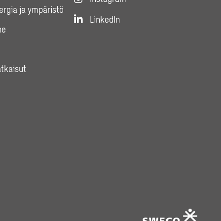
nergia ja ympäristö
LinkedIn
ne
atkaisut