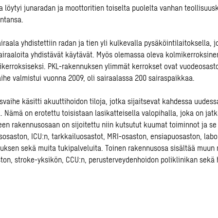
löytyi junaradan ja moottoritien toiselta puolelta vanhan teollisuusk
intansa.
iraala yhdistettiin radan ja tien yli kulkevalla pysäköintilaitoksella,
airaaloita yhdistävät käytävät. Myös olemassa oleva kolmikerroksin
sikerroksiseksi. PKL-rakennuksen ylimmät kerrokset ovat vuodeosasto
he valmistui vuonna 2009, oli sairaalassa 200 sairaspaikkaa.
vaihe käsitti akuuttihoidon tiloja, jotka sijaitsevat kahdessa uudess
Nämä on erotettu toisistaan lasikatteisella valopihalla, joka on jatk
teen rakennusosaan on sijoitettu niin kutsutut kuumat toiminnot ja se
osaston, ICU:n, tarkkailuosastot, MRI-osaston, ensiapuosaston, labo
skuksen sekä muita tukipalveluita. Toinen rakennusosa sisältää muun
on, stroke-yksikön, CCU:n, perusterveydenhoidon poliklinikan sekä ha