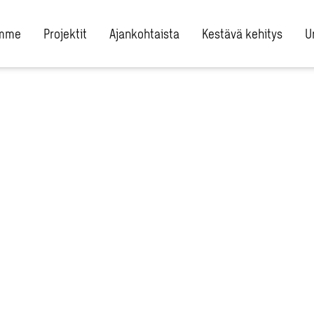
umme
Projektit
Ajankohtaista
Kestävä kehitys
U
ala