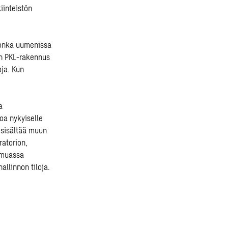
iinteistön
 jonka uumenissa
en PKL-rakennus
ja. Kun
a
oa nykyiselle
 sisältää muun
ratorion,
 muassa
llinnon tiloja.