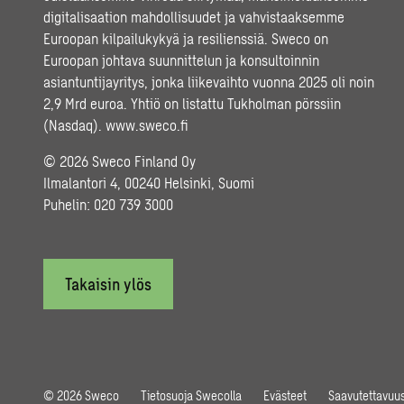
digitalisaation mahdollisuudet ja vahvistaaksemme
Euroopan kilpailukykyä ja resilienssiä. Sweco on
Euroopan johtava suunnittelun ja konsultoinnin
asiantuntijayritys, jonka liikevaihto vuonna 2025 oli noin
2,9 Mrd euroa. Yhtiö on listattu Tukholman pörssiin
(Nasdaq).
www.sweco.fi
© 2026 Sweco Finland Oy
Ilmalantori 4, 00240 Helsinki, Suomi
Puhelin:
020 739 3000
Takaisin ylös
© 2026 Sweco
Tietosuoja Swecolla
Evästeet
Saavutettavuus