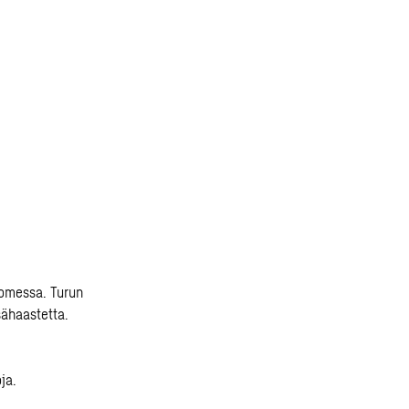
uomessa. Turun
sähaastetta.
ja.