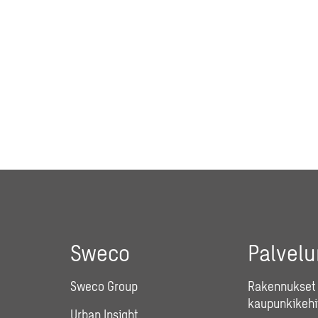
Sweco
Palvel
Sweco Group
Rakennukset 
kaupunkikehi
Urban Insight