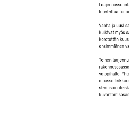
Laajennussuunta 
lopetettua toim
Vanha ja uusi sa
kulkivat myös s
korotettiin kuu
ensimmäinen vai
Toinen laajennus
rakennusosassa. 
valopihalle. Yh
muassa leikkaus
sterilisointike
kuvantamisosast