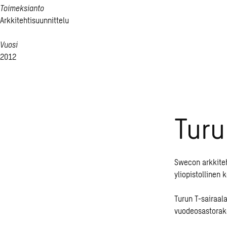
Toimeksianto
Arkkitehtisuunnittelu
Vuosi
2012
Turu
Swecon arkkite
yliopistollinen 
Turun T-sairaal
vuodeosastorake