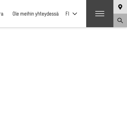
ra
Ole meihin yhteydessä
FI