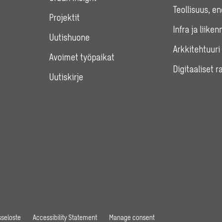
Teollisuus, e
Projektit
Infra ja liiken
Uutishuone
Arkkitehtuuri
Avoimet työpaikat
Digitaaliset r
Uutiskirje
seloste
Accessibility Statement
Manage consent