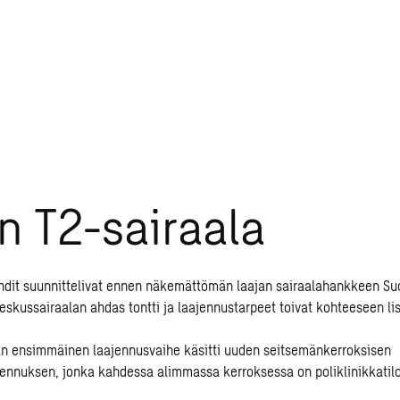
n T2-sairaala
hdit suunnittelivat ennen näkemättömän laajan sairaalahankkeen S
keskussairaalan ahdas tontti ja laajennustarpeet toivat kohteeseen li
an ensimmäinen laajennusvaihe käsitti uuden seitsemänkerroksisen
nnuksen, jonka kahdessa alimmassa kerroksessa on poliklinikkatilo