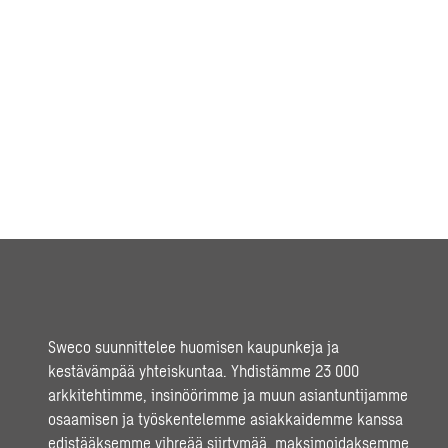
Sweco suunnittelee huomisen kaupunkeja ja
kestävämpää yhteiskuntaa. Yhdistämme 23 000
arkkitehtimme, insinöörimme ja muun asiantuntijamme
osaamisen ja työskentelemme asiakkaidemme kanssa
edistääksemme vihreää siirtymää, maksimoidaksemme