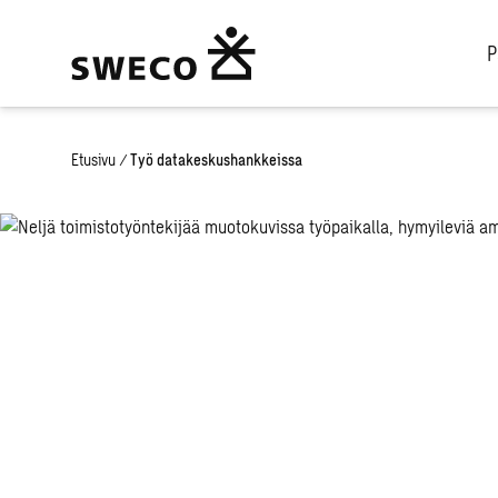
P
Etusivu
/
Työ datakeskushankkeissa