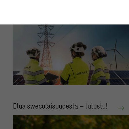
Il­mian­na it­se­si ener­gi­au­ral­le
Etua sweco­lai­suu­des­ta – tu­tus­tu!