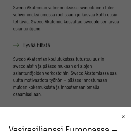
Sweco Akatemian valmennuksissa swecolainen tulee
vahvemmaksi omassa roolissaan ja kasvaa kohti uusia
tehtäviä. ​Sweco Akatemia kasvattaa swecolaisen arvoa
asiantuntijana.
Hyvää ​fiilistä
Sweco Akatemian koulutuksissa tutustuu uusiin
swecolaisiin ja pääsee mukaan eri alojen
asiantuntijoiden verkostoihin. Sweco Akatemiassa saa
uutta motivaatiota työhön – pääsee innostumaan
muiden kokemuksista ja innostamaan omalla
osaamisellaan.
Tu­tus­tu myös näi­hin
Vesiresilienssi Euroopassa –