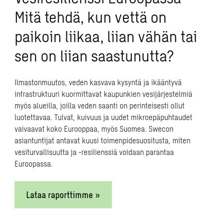
Mitä tehdä, kun vettä on
Avoi­met työ­pai­kat
paikoin liikaa, liian vähän tai
sen on liian saastunutta?
Työs­ken­te­ly Swecol­la
Ilmastonmuutos, veden kasvava kysyntä ja ikääntyvä
infrastruktuuri kuormittavat kaupunkien vesijärjestelmiä
myös alueilla, joilla veden saanti on perinteisesti ollut
luotettavaa. Tulvat, kuivuus ja uudet mikroepäpuhtaudet
vaivaavat koko Eurooppaa, myös Suomea. Swecon
asiantuntijat antavat kuusi toimenpidesuositusta, miten
vesiturvallisuutta ja -resilienssiä voidaan parantaa
Euroopassa.
Lataa raporttimme »