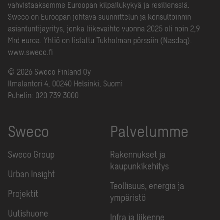
vahvistaaksemme Euroopan kilpailukykyä ja resilienssiä.
Sweco on Euroopan johtava suunnittelun ja konsultoinnin
asiantuntijayritys, jonka liikevaihto vuonna 2025 oli noin 2,9
Mrd euroa. Yhtiö on listattu Tukholman pörssiin (Nasdaq).
www.sweco.fi
© 2026 Sweco Finland Oy
Ilmalantori 4, 00240 Helsinki, Suomi
Puhelin:
020 739 3000
Sweco
Palvelumme
Sweco Group
Rakennukset ja
kaupunkikehitys
Urban Insight
Teollisuus, energia ja
Projektit
ympäristö
Uutishuone
Infra ja liikenne