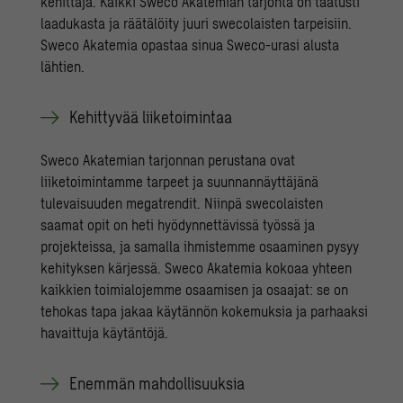
kehittäjä.​ Kaikki Sweco Akatemian tarjonta on taatusti
laadukasta ja räätälöity juuri swecolaisten tarpeisiin.
Sweco Akatemia opastaa sinua Sweco-urasi alusta
lähtien.
Kehittyvää ​liiketoimintaa
Sweco Akatemian tarjonnan perustana ovat
liiketoimintamme tarpeet ja suunnannäyttäjänä
tulevaisuuden megatrendit. Niinpä swecolaisten
saamat opit on heti hyödynnettävissä työssä ja
projekteissa, ja samalla ihmistemme osaaminen pysyy
kehityksen kärjessä. ​Sweco Akatemia kokoaa yhteen
kaikkien toimialojemme osaamisen ja osaajat: se on
tehokas tapa jakaa käytännön kokemuksia ja parhaaksi
havaittuja käytäntöjä.
Enemmän ​mahdollisuuksia