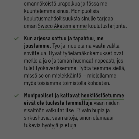
omannäköistä urapolkua ja tässä me
kuuntelemme sinua. Monipuolisia
koulutusmahdollisuuksia sinulle tarjoaa
oman
Sweco Akatemiamme
koulutustarjonta.
Kun arjessa sattuu ja tapahtuu, me
joustamme.
Työ ja muu elämä vaatii välillä
sovittelua. Hyvät työelämäkokemukset ovat
meille a ja o ja tämän huomaat nopeasti, jos
tulet työkaveriksemme. Työtä teemme siellä,
missä se on mielekkäintä – mielellämme
myös toisiamme toimistolla kohdaten.
Monipuoliset ja kattavat
henkilöstöetumme
eivät ole tuulesta temmattuja
vaan niiden
sisältöön vaikutat itse. Ei vain hupia ja
sirkushuvia, vaan aitoja, sinun elämääsi
tukevia hyötyjä ja etuja.