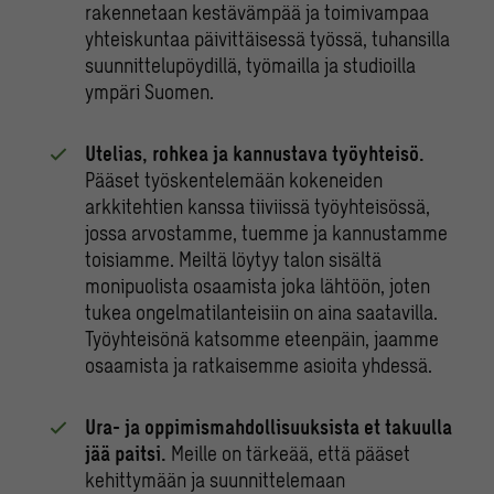
rakennetaan kestävämpää ja toimivampaa
yhteiskuntaa päivittäisessä työssä, tuhansilla
suunnittelupöydillä, työmailla ja studioilla
ympäri Suomen.
Utelias, rohkea ja kannustava työyhteisö.
Pääset työskentelemään kokeneiden
arkkitehtien kanssa tiiviissä työyhteisössä,
jossa arvostamme, tuemme ja kannustamme
toisiamme. Meiltä löytyy talon sisältä
monipuolista osaamista joka lähtöön, joten
tukea ongelmatilanteisiin on aina saatavilla.
Työyhteisönä katsomme eteenpäin, jaamme
osaamista ja ratkaisemme asioita yhdessä.
Ura- ja oppimismahdollisuuksista et takuulla
jää paitsi.
Meille on tärkeää, että pääset
kehittymään ja suunnittelemaan