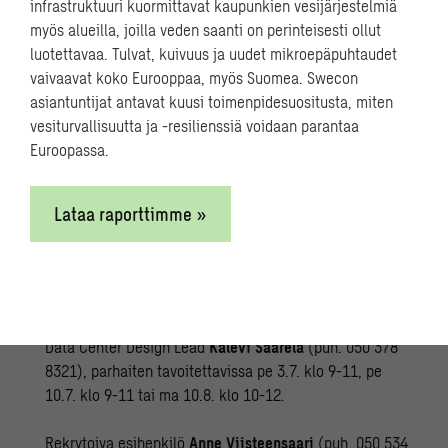
infrastruktuuri kuormittavat kaupunkien vesijärjestelmiä
nuorempia kollegoita, kiinnostusta tarjoustoimintaan
myös alueilla, joilla veden saanti on perinteisesti ollut
osallistumiseen ja halua kehittää
luotettavaa. Tulvat, kuivuus ja uudet mikroepäpuhtaudet
datakeskushankkeiden arkkitehtisuunnittelua yhdessä
vaivaavat koko Eurooppaa, myös Suomea. Swecon
osaavan tiimin kanssa.
asiantuntijat antavat kuusi toimenpidesuositusta, miten
vesiturvallisuutta ja -resilienssiä voidaan parantaa
Euroopassa.
Hae mukaan suunnittelemaan yhteiskunnan
digitaalista tulevaisuutta!
Lataa raporttimme »
Heräsikö kiinnostuksesi? Mikäli mielessäsi on
kysymyksiä tehtävään tai meillä työskentelyyn liittyen,
lisätietoja tehtävistä antavat:
Data Center Design Lead
Kalevi Saarela
(puh. 050 378
8321), parhaiten tavoitettavissa pe 3.7. klo 9-11, pe
10.7. klo 9-11 tai ma 10.8. klo 10-12.
Rekrytoiva esihenkilö
Anne Viisteensaari
(puh. 050 534