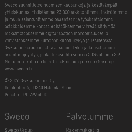
Sweco suunnittelee huomisen kaupunkeja ja kestävämpää
yhteiskuntaa. Yhdistämme 23 000 arkkitehtimme, insinöörimme
ja muun asiantuntijamme osaamisen ja työskentelemme
asiakkaidemme kanssa edistääksemme vihreää siirtymää,
maksimoidaksemme digitalisaation mahdollisuudet ja
vahvistaaksemme Euroopan kilpailukykyä ja resilienssiä.
Sweco on Euroopan johtava suunnittelun ja konsultoinnin
asiantuntijayritys, jonka liikevaihto vuonna 2025 oli noin 2,9
Mrd euroa. Yhtiö on listattu Tukholman pörssiin (Nasdaq).
www.sweco.fi
© 2026 Sweco Finland Oy
Ilmalantori 4, 00240 Helsinki, Suomi
Puhelin:
020 739 3000
Sweco
Palvelumme
Sweco Group
Rakennukset ja