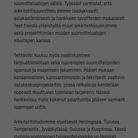
suunnittelualojen välillä. Työssäsi varmistat, että
arkkitehtisuunnittelu etenee laadukkaasti,
asiakaslähtöisesti ja hankkeen tavoitteiden mukaisesti.
Teet tiivistä yhteistyötä muun arkkitehtijoukkomme
sekä projektitiimien muiden suunnittelualojen
edustajien kanssa.
Tehtäviisi kuuluu myös osallistuminen
tarjoustoimintaan sekä nuorempien suunnittelijoiden
sparraus ja osaamisen jakaminen. Pääset mukaan
kansainvälisiin, kunnianhimoisiin ja teknisesti vaativiin
datakeskusprojekteihin, joissa ratkaisuja kehitetään
nopeasti muuttuvan toimialan tarpeisiin. Näissä
hankkeissa myös kokenut asiantuntija pääsee varmasti
oppimaan uutta.
Arkkitehtistudiomme sijaitsevat Helsingissä, Turussa,
Tampereella, Jyväskylässä, Oulussa ja Kuopiossa. Tässä
roolissa ensisijainen työskentelypaikka on Helsinki,