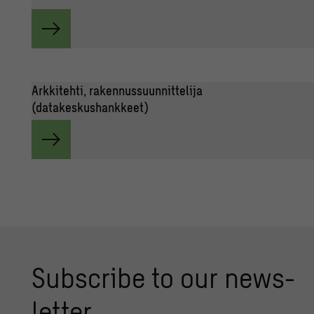
Arkkitehti, rakennussuunnittelija
(datakeskushankkeet)
Subsc­ri­be to our news­
let­ter