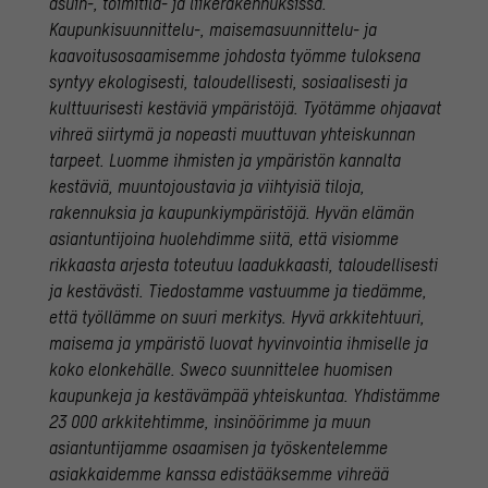
asuin-, toimitila- ja liikerakennuksissa.
Kaupunkisuunnittelu-, maisemasuunnittelu- ja
kaavoitusosaamisemme johdosta työmme tuloksena
syntyy ekologisesti, taloudellisesti, sosiaalisesti ja
kulttuurisesti kestäviä ympäristöjä. Työtämme ohjaavat
vihreä siirtymä ja nopeasti muuttuvan yhteiskunnan
tarpeet. Luomme ihmisten ja ympäristön kannalta
kestäviä, muuntojoustavia ja viihtyisiä tiloja,
rakennuksia ja kaupunkiympäristöjä. Hyvän elämän
asiantuntijoina huolehdimme siitä, että visiomme
rikkaasta arjesta toteutuu laadukkaasti, taloudellisesti
ja kestävästi. Tiedostamme vastuumme ja tiedämme,
että työllämme on suuri merkitys. Hyvä arkkitehtuuri,
maisema ja ympäristö luovat hyvinvointia ihmiselle ja
koko elonkehälle. Sweco suunnittelee huomisen
kaupunkeja ja kestävämpää yhteiskuntaa. Yhdistämme
23 000 arkkitehtimme, insinöörimme ja muun
asiantuntijamme osaamisen ja työskentelemme
asiakkaidemme kanssa edistääksemme vihreää