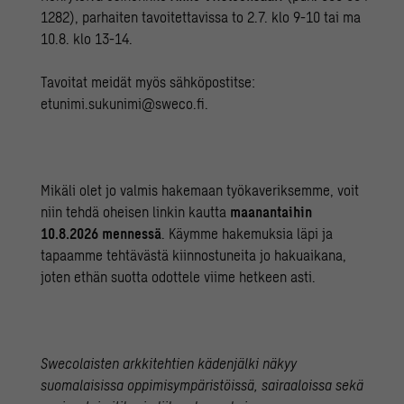
1282), parhaiten tavoitettavissa to 2.7. klo 9-10 tai ma
10.8. klo 13-14.
Tavoitat meidät myös sähköpostitse:
etunimi.sukunimi@sweco.fi.
Mikäli olet jo valmis hakemaan työkaveriksemme, voit
niin tehdä oheisen linkin kautta
maanantaihin
10.8.2026 mennessä
. Käymme hakemuksia läpi ja
tapaamme tehtävästä kiinnostuneita jo hakuaikana,
joten ethän suotta odottele viime hetkeen asti.
Swecolaisten arkkitehtien kädenjälki näkyy
suomalaisissa oppimisympäristöissä, sairaaloissa sekä