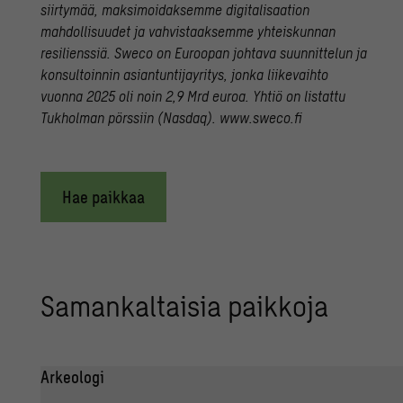
siirtymää, maksimoidaksemme digitalisaation
mahdollisuudet ja vahvistaaksemme yhteiskunnan
resilienssiä. Sweco on Euroopan johtava suunnittelun ja
konsultoinnin asiantuntijayritys, jonka liikevaihto
vuonna 2025 oli noin 2,9 Mrd euroa. Yhtiö on listattu
Tukholman pörssiin (Nasdaq). www.sweco.fi
Hae paikkaa
Sa­man­kal­tai­sia paik­ko­ja
Arkeologi