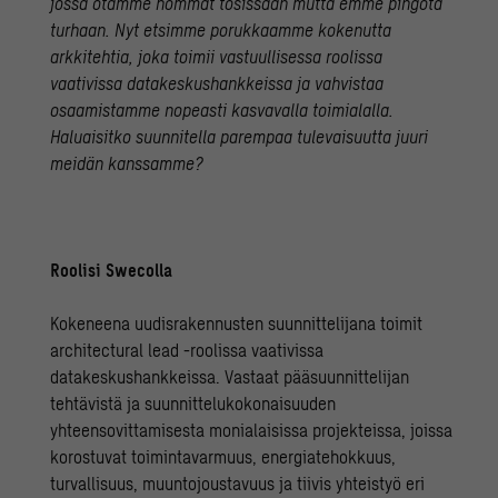
jossa otamme hommat tosissaan mutta emme pingota
turhaan. Nyt etsimme porukkaamme kokenutta
arkkitehtia, joka toimii vastuullisessa roolissa
vaativissa datakeskushankkeissa ja vahvistaa
osaamistamme nopeasti kasvavalla toimialalla.
Haluaisitko suunnitella parempaa tulevaisuutta juuri
meidän kanssamme?
Roolisi Swecolla
Kokeneena uudisrakennusten suunnittelijana toimit
architectural lead -roolissa vaativissa
datakeskushankkeissa. Vastaat pääsuunnittelijan
tehtävistä ja suunnittelukokonaisuuden
yhteensovittamisesta monialaisissa projekteissa, joissa
korostuvat toimintavarmuus, energiatehokkuus,
turvallisuus, muuntojoustavuus ja tiivis yhteistyö eri