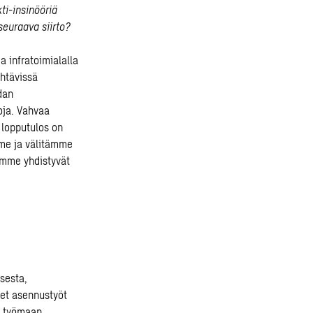
ti-insinööriä
seuraava siirto?
 infratoimialalla
ehtävissä
dan
oja. Vahvaa
 lopputulos on
mme ja välitämme
ämme yhdistyvät
ksesta,
set asennustyöt
i työmaan,