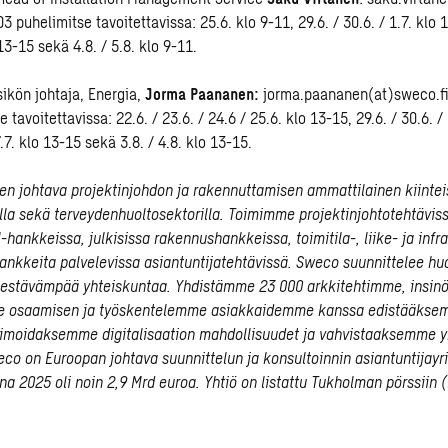
 puhelimitse tavoitettavissa: 25.6. klo 9-11, 29.6. / 30.6. / 1.7. klo 13
 13-15 sekä 4.8. / 5.8. klo 9-11.
sikön johtaja, Energia,
Jorma Paananen:
jorma.paananen(at)sweco.fi
 tavoitettavissa: 22.6. / 23.6. / 24.6 / 25.6. klo 13-15, 29.6. / 30.6. / 
7.7. klo 13-15 sekä 3.8. / 4.8. klo 13-15.
 johtava projektinjohdon ja rakennuttamisen ammattilainen kiinteis
oilla sekä terveydenhuoltosektorilla. Toimimme projektinjohtotehtävis
-hankkeissa, julkisissa rakennushankkeissa, toimitila-, liike- ja inf
nkkeita palvelevissa asiantuntijatehtävissä. Sweco suunnittelee h
kestävämpää yhteiskuntaa. Yhdistämme 23 000 arkkitehtimme, insin
e osaamisen ja työskentelemme asiakkaidemme kanssa edistääkse
simoidaksemme digitalisaation mahdollisuudet ja vahvistaaksemme 
eco on Euroopan johtava suunnittelun ja konsultoinnin asiantuntijayri
na 2025 oli noin 2,9 Mrd euroa. Yhtiö on listattu Tukholman pörssiin 