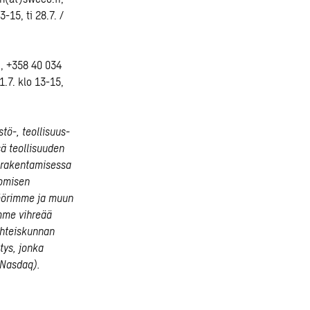
-15, ti 28.7. /
, +358 40 034
1.7. klo 13-15,
tö-, teollisuus-
sä teollisuuden
rarakentamisessa
uomisen
öörimme ja muun
mme vihreää
yhteiskunnan
tys, jonka
(Nasdaq).