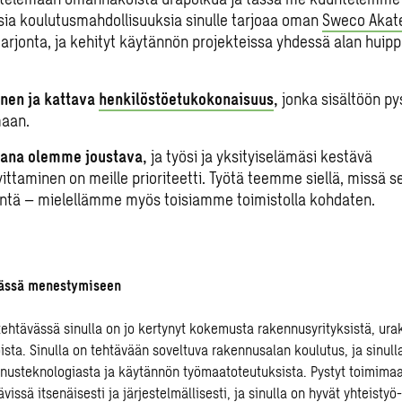
sia koulutusmahdollisuuksia sinulle tarjoaa oman
Sweco Aka
arjonta, ja kehityt käytännön projekteissa yhdessä alan huip
nen ja kattava
henkilöstöetukokonaisuus
,
jonka sisältöön pys
maan.
jana olemme joustava,
ja työsi ja yksityiselämäsi kestävä
ittaminen on meille prioriteetti. Työtä teemme siellä, missä s
ntä – mielellämme myös toisiamme toimistolla kohdaten.
vässä menestymiseen
ehtävässä sinulla on jo kertynyt kokemusta rakennusyrityksistä, urak
sta. Sinulla on tehtävään soveltuva rakennusalan koulutus, ja sinull
usteknologiasta ja käytännön työmaatoteutuksista. Pystyt toimimaa
vissä itsenäisesti ja järjestelmällisesti, ja sinulla on hyvät yhteistyö-