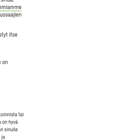
temiamme
puosaajien
tyt itse
e on
oinnista tai
a on hyvä
n sinulle
 ja