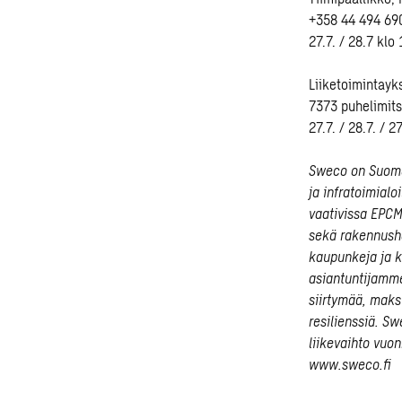
+358 44 494 6903
27.7. / 28.7 klo
Liiketoimintayk
7373 puhelimitse
27.7. / 28.7. / 2
Sweco on Suomen
ja infratoimial
vaativissa EPCM
sekä rakennusha
kaupunkeja ja 
asiantuntijamm
siirtymää, mak
resilienssiä. Sw
liikevaihto vuon
www.sweco.fi