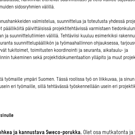
muiden sidosryhmien välillä.
nnushankkeiden valmistelua, suunnittelua ja toteutusta yhdessä proj
 päälliköitä päivittäisissä projektitehtävissä varmistaen tiedonkulun
 ja suunnittelutiimien välillä. Tehtäviisi kuuluu esimerkiksi rakenn
euranta suunnittelupäällikön ja työmaahallinnon ohjauksessa, tarjousv
yvät tukitoimet, toimitusten koordinointi ja seuranta, aikataulu- ja
innin tukeminen sekä projektidokumentaation ylläpito ja muut proje
ä työmaille ympäri Suomen. Tässä roolissa työ on liikkuvaa, ja sinun 
ein eri työmaille, sillä tehtävässä työskennellään usein eri projekti
sinulle
rohkea ja kannustava Sweco-porukka.
Olet osa mutkatonta ja