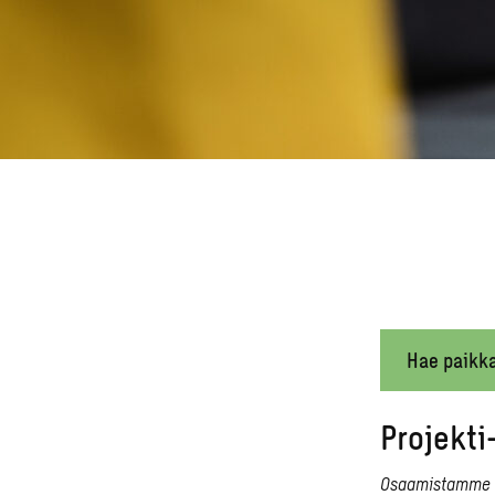
Hae paikk
Projekti
Osaamistamme ar