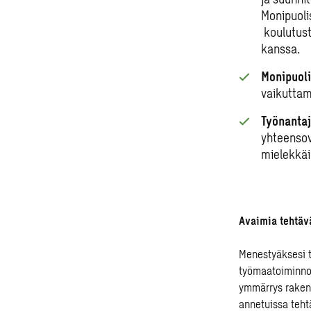
Monipuoli
koulutust
kanssa.
Monipuoli
vaikutta
Työnanta
yhteensov
mielekkäi
Avaimia tehtä
Menestyäksesi t
työmaatoiminnoi
ymmärrys rakenn
annetuissa tehtä