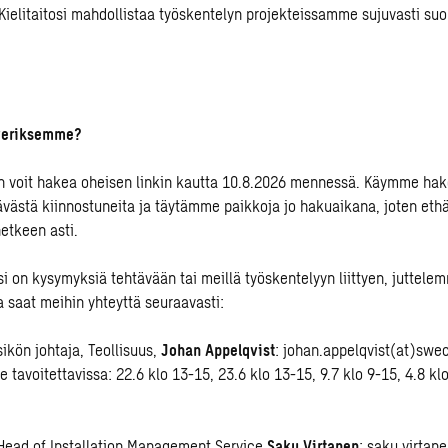
. Kielitaitosi mahdollistaa työskentelyn projekteissamme sujuvasti su
averiksemme?
n voit hakea oheisen linkin kautta 10.8.2026 mennessä. Käymme hak
ästä kiinnostuneita ja täytämme paikkoja jo hakuaikana, joten eth
etkeen asti.
si on kysymyksiä tehtävään tai meillä työskentelyyn liittyen, juttel
a saat meihin yhteyttä seuraavasti:
ikön johtaja, Teollisuus,
Johan Appelqvist
: johan.appelqvist(at)swec
 tavoitettavissa: 22.6 klo 13-15, 23.6 klo 13-15, 9.7 klo 9-15, 4.8 kl
 Head of Installation Management Service
Saku Virtanen
: saku.virtan