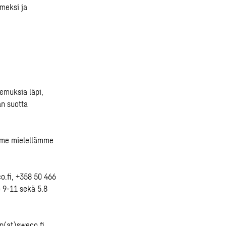
omeksi ja
emuksia läpi,
än suotta
emme mielellämme
o.fi, +358 50 466
o 9-11 sekä 5.8
en(at)sweco.fi,