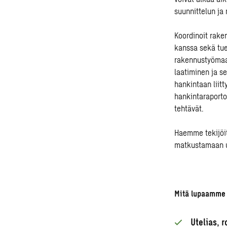
suunnittelun ja 
Koordinoit rake
kanssa sekä tuet
rakennustyömaan
laatiminen ja s
hankintaan liitt
hankintaraporto
tehtävät.
Haemme tekijöit
matkustamaan us
Mitä lupaamme 
Utelias, 