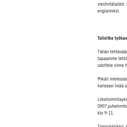
viestintätaidot
englanniksi.
Tulisitko työk
Tähän tehtävää
tapaamme tehtäv
odottele viime h
Mikäli mielessä
kanssasi lisää j
Liiketoimintayks
0907 puhelimitse
klo 9-11.
Tiimipäällikkö,