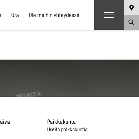
s
Ura
Ole meihin yhteydessä
äivä
Paikkakunta
Useita paikkakuntia