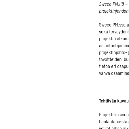
Sweco PM:llä – 
projektinjohdon
Sweco PM:ssä au
sekä terveydenh
projektin alkum
asiantuntijamm
projektinjohto-
tavoitteiden, b
tietoa eri osa
vahva osaaminen
Tehtävän kuvau
Projekti-insinöö
hankintatuesta 
voivat alkaa aik