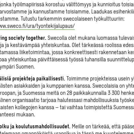
 jonka työilmapiirissä korostuu välittömyys ja kunnioitus toi
arvostamme ja kannustamme toisiamme. Laadukas esihenkilö
stamme. Tutustu tarkemmin swecolaiseen työkulttuuriin:
ww.sweco.fi/ura/tyontekijalupaus/
ing society together.
Swecolla olet mukana luomassa tuleva
a ja kestävämpää yhteiskuntaa. Olet tärkeässä roolissa ede
tamassa liiketoimintaa, jossa konkreettisesti rakennetaan k
aa yhteiskuntaa päivittäisessä työssä tuhansilla suunnittelupö
 ympäri Suomen.
lisiä projekteja paikallisesti.
Toimimme projekteissa usein y
listen asiakkaiden ja kumppanien kanssa. Swecolaisia on yh
roopan, ja Suomessa meitä on 28 paikkakunnalla 3 300 henke
linen organisaatio tarjoaa halutessasi mahdollisuuksia työsk
aisten kollegojen kanssa – tai vaihtaa toimipistettä Suomess
anteesi mukaan.
lku ja koulutusmahdollisuudet.
Meille on tärkeää, että pää
ttelemaan omannäköistä urapolkua ja tässä me kuuntelemme 