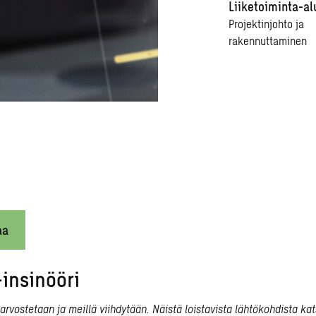
Liiketoiminta-al
Projektinjohto ja
rakennuttaminen
aa
-insinööri
vostetaan ja meillä viihdytään. Näistä loistavista lähtökohdista k