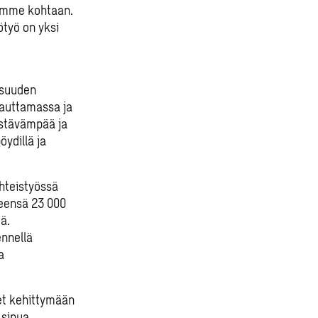
siamme kohtaan.
työ on yksi
isuuden
sauttamassa ja
estävämpää ja
ydillä ja
hteistyössä
teensä 23 000
ä.
ennellä
a
set kehittymään
sinua.