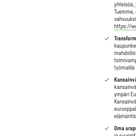
yhteisöä,
Tuemme, 
vahvuuksi
https://w
Transform
kaupunkej
mahdollis
toimivamp
työmailla
Kansainvä
kansainvä
ympäri Eu
Kansainvä
eurooppal
elämäntil
Oma urapo
ja suunni