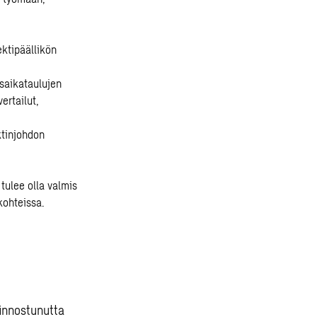
ektipäällikön
usaikataulujen
ertailut,
ktinjohdon
tulee olla valmis
kohteissa.
 innostunutta