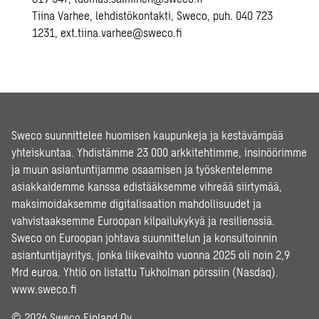
Tiina Varhee, lehdistökontakti, Sweco, puh. 040 723
1231, ext.tiina.varhee@sweco.fi
Sweco suunnittelee huomisen kaupunkeja ja kestävämpää
yhteiskuntaa. Yhdistämme 23 000 arkkitehtimme, insinöörimme
ja muun asiantuntijamme osaamisen ja työskentelemme
asiakkaidemme kanssa edistääksemme vihreää siirtymää,
maksimoidaksemme digitalisaation mahdollisuudet ja
vahvistaaksemme Euroopan kilpailukykyä ja resilienssiä.
Sweco on Euroopan johtava suunnittelun ja konsultoinnin
asiantuntijayritys, jonka liikevaihto vuonna 2025 oli noin 2,9
Mrd euroa. Yhtiö on listattu Tukholman pörssiin (Nasdaq).
www.sweco.fi
© 2026 Sweco Finland Oy