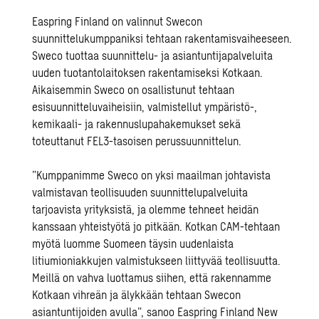
Easpring Finland on valinnut Swecon
suunnittelukumppaniksi tehtaan rakentamisvaiheeseen.
Sweco tuottaa suunnittelu- ja asiantuntijapalveluita
uuden tuotantolaitoksen rakentamiseksi Kotkaan.
Aikaisemmin Sweco on osallistunut tehtaan
esisuunnitteluvaiheisiin, valmistellut ympäristö-,
kemikaali- ja rakennuslupahakemukset sekä
toteuttanut FEL3-tasoisen perussuunnittelun.
”Kumppanimme Sweco on yksi maailman johtavista
valmistavan teollisuuden suunnittelupalveluita
tarjoavista yrityksistä, ja olemme tehneet heidän
kanssaan yhteistyötä jo pitkään. Kotkan CAM-tehtaan
myötä luomme Suomeen täysin uudenlaista
litiumioniakkujen valmistukseen liittyvää teollisuutta.
Meillä on vahva luottamus siihen, että rakennamme
Kotkaan vihreän ja älykkään tehtaan Swecon
asiantuntijoiden avulla”, sanoo Easpring Finland New