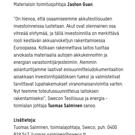
Materialsin toimitusjohtaja
Jashon Guan
.
”On hienoa, että osaamiseemme akkuteollisuuden
investoinneissa luotetaan. Akut ovat olennainen osa
vihreää siirtymää, ja tällä investoinnilla on merkittävä
rooli kestävän akkuarvoketjun rakentamisessa
Euroopassa. Kotkaan rakennettava laitos tuottaa
arvokasta materiaalia autojen akkukennoihin ja
energian varastointijärjestelmiin. Aiemmin
asiantuntijamme laativat esisuunnitteludokumentaation
asiakkaan investointipäätöksen tueksi ja valmistelivat
tarvittavat lupahakemukset viranomaisarviointia varten.
Nyt teemme toteutussuunnittelua laitoksen
rakentamiseksi”,
Swecon Teollisuus ja energia -
toimialan johtaja
Tuomas Salminen
sanoo.
Lisätietoja:
Tuomas Salminen, toimialajohtaja,
Sweco
, puh. 0400
819 547, tuomas.salminen@sweco.fi