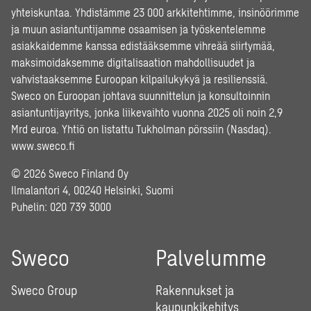
yhteiskuntaa. Yhdistämme 23 000 arkkitehtimme, insinöörimme
ja muun asiantuntijamme osaamisen ja työskentelemme
asiakkaidemme kanssa edistääksemme vihreää siirtymää,
maksimoidaksemme digitalisaation mahdollisuudet ja
vahvistaaksemme Euroopan kilpailukykyä ja resilienssiä.
Sweco on Euroopan johtava suunnittelun ja konsultoinnin
asiantuntijayritys, jonka liikevaihto vuonna 2025 oli noin 2,9
Mrd euroa. Yhtiö on listattu Tukholman pörssiin (Nasdaq).
www.sweco.fi
© 2026 Sweco Finland Oy
Ilmalantori 4, 00240 Helsinki, Suomi
Puhelin:
020 739 3000
Sweco
Palvelumme
Sweco Group
Rakennukset ja
kaupunkikehitys