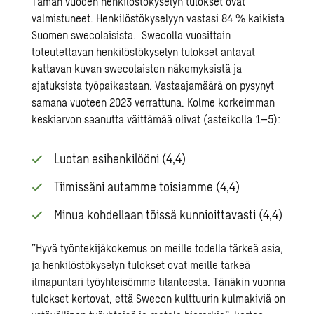
Tämän vuoden henkilöstökyselyn tulokset ovat
valmistuneet. Henkilöstökyselyyn vastasi 84 % kaikista
Suomen swecolaisista.
Swecolla vuosittain
toteutettavan henkilöstökyselyn tulokset antavat
kattavan kuvan swecolaisten näkemyksistä ja
ajatuksista työpaikastaan. Vastaajamäärä on pysynyt
samana vuoteen 2023 verrattuna. Kolme korkeimman
keskiarvon saanutta väittämää olivat (asteikolla 1–5):
Luotan esihenkilööni (4,4)
Tiimissäni autamme toisiamme (4,4)
Minua kohdellaan töissä kunnioittavasti (4,4)
”Hyvä työntekijäkokemus on meille todella tärkeä asia,
ja henkilöstökyselyn tulokset ovat meille tärkeä
ilmapuntari työyhteisömme tilanteesta. Tänäkin vuonna
tulokset kertovat, että Swecon kulttuurin kulmakiviä on