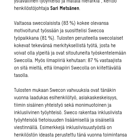
ystävällinen työyhteisö ja matala hierarkia”, kertoo
henkilöstöjohtaja
Sari Metsänen
.
Valtaosa swecolaisista (83 %) kokee olevansa
motivoitunut työssään ja suosittelisi Swecoa
työpaikkana (81 %). Tulosten perusteella swecolaiset
kokevat tekevänsä merkityksellistä työtä, josta he
voivat olla ylpeitä ja ovat sitoutuneita työskentelemään
Swecolla. Myös ilmapiiriä kehutaan: 87 % vastaajista
on sitä mieltä, että ilmapiiri Swecolla on kiitettävällä
tasolla.
Tulosten mukaan Swecon vahvuuksia ovat tänäkin
vuonna laadukas esihenkilötyö, asiakaskeskeisyys,
tiimin sisäinen yhteistyö sekä monimuotoinen ja
inklusiivinen työyhteisö. Sweco rakentaa inklusiivista
työyhteisöä tietoisuuden lisäämisellä ja sisäisellä
viestinnällä. Esimerkkejä inklusiivisuustyöstä on
henkilöstön ideasta perustettu tänä vuonna toimintansa