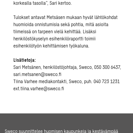
korkealla tasolla”, Sari kertoo.
Tulokset antavat Metsäsen mukaan hyvät lähtökohdat
huomioida onnistumisia sekä pohtia, mitä asioita
tiimeissä on tarpeen vielä kehittää. Lisäksi
henkilöstökyselyn esihenkilöraportti toimii
esihenkilötyön kehittämisen työkaluna.
Lisätietoja:
Sari Metsänen, henkilöstöjohtaja, Sweco, 050 300 6437,
sari.metsanen@sweco.fi
Tiina Varhee mediakontakti, Sweco, puh. 040 723 1231
ext.tiina.varhee@sweco.fi
Sweco suunnittelee huomisen kaupunkeja ja kestävämpää