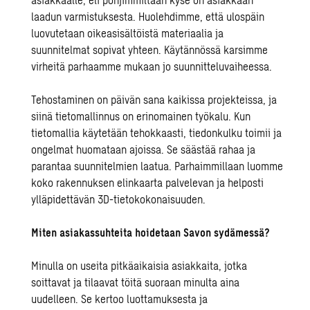
laadun varmistuksesta. Huolehdimme, että ulospäin
luovutetaan oikeasisältöistä materiaalia ja
suunnitelmat sopivat yhteen. Käytännössä karsimme
virheitä parhaamme mukaan jo suunnitteluvaiheessa.
Tehostaminen on päivän sana kaikissa projekteissa, ja
siinä tietomallinnus on erinomainen työkalu. Kun
tietomallia käytetään tehokkaasti, tiedonkulku toimii ja
ongelmat huomataan ajoissa. Se säästää rahaa ja
parantaa suunnitelmien laatua. Parhaimmillaan luomme
koko rakennuksen elinkaarta palvelevan ja helposti
ylläpidettävän 3D-tietokokonaisuuden.
Miten asiakassuhteita hoidetaan Savon sydämessä?
Minulla on useita pitkäaikaisia asiakkaita, jotka
soittavat ja tilaavat töitä suoraan minulta aina
uudelleen. Se kertoo luottamuksesta ja