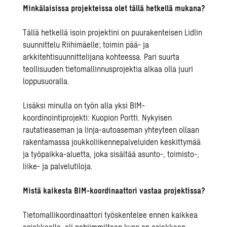
Minkälaisissa projekteissa olet tällä hetkellä mukana?
Tällä hetkellä isoin projektini on puurakenteisen Lidlin
suunnittelu Riihimäelle; toimin pää- ja
arkkitehtisuunnittelijana kohteessa. Pari suurta
teollisuuden tietomallinnusprojektia alkaa olla juuri
loppusuoralla.
Lisäksi minulla on työn alla yksi BIM-
koordinointiprojekti: Kuopion Portti. Nykyisen
rautatieaseman ja linja-autoaseman yhteyteen ollaan
rakentamassa joukkoliikennepalveluiden keskittymää
ja työpaikka-aluetta, joka sisältää asunto-, toimisto-,
liike- ja palvelutiloja.
Mistä kaikesta BIM-koordinaattori vastaa projektissa?
Tietomallikoordinaattori työskentelee ennen kaikkea
asiakkaalle, eli pohjimmiltaan kyse on asiakkaan