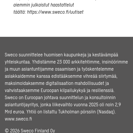
aiemmin julkaistut haastattelut
täältä:
https://www.sweco.fi/uutiset
Sweco suunnittelee huomisen kaupunkeja ja kestävämpää
yhteiskuntaa. Yhdistämme 23 000 arkkitehtimme, insinöörimme
ja muun asiantuntijamme osaamisen ja työskentelemme
asiakkaidemme kanssa edistääksemme vihreää siirtymää,
maksimoidaksemme digitalisaation mahdollisuudet ja
vahvistaaksemme Euroopan kilpailukykyä ja resilienssiä.
Sweco on Euroopan johtava suunnittelun ja konsultoinnin
asiantuntijayritys, jonka liikevaihto vuonna 2025 oli noin 2,9
Mrd euroa. Yhtiö on listattu Tukholman pörssiin (Nasdaq).
www.sweco.fi
© 2026 Sweco Finland Oy