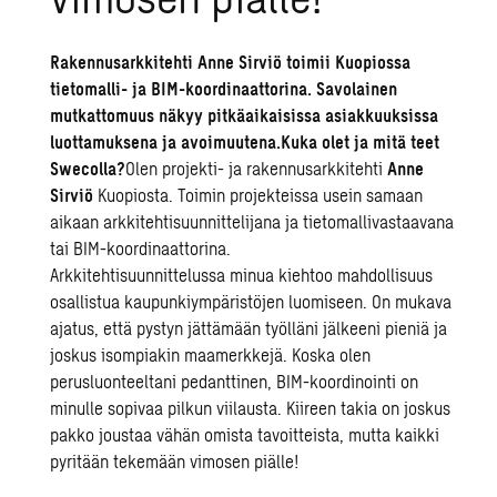
Rakennusarkkitehti Anne Sirviö toimii Kuopiossa
tietomalli- ja BIM-koordinaattorina. Savolainen
mutkattomuus näkyy pitkäaikaisissa asiakkuuksissa
luottamuksena ja avoimuutena.
Kuka olet ja mitä teet
Swecolla?
Olen projekti- ja rakennusarkkitehti
Anne
Sirviö
Kuopiosta. Toimin projekteissa usein samaan
aikaan arkkitehtisuunnittelijana ja tietomallivastaavana
tai BIM-koordinaattorina.
Arkkitehtisuunnittelussa minua kiehtoo mahdollisuus
osallistua kaupunkiympäristöjen luomiseen. On mukava
ajatus, että pystyn jättämään työlläni jälkeeni pieniä ja
joskus isompiakin maamerkkejä. Koska olen
perusluonteeltani pedanttinen, BIM-koordinointi on
minulle sopivaa pilkun viilausta. Kiireen takia on joskus
pakko joustaa vähän omista tavoitteista, mutta kaikki
pyritään tekemään vimosen piälle!