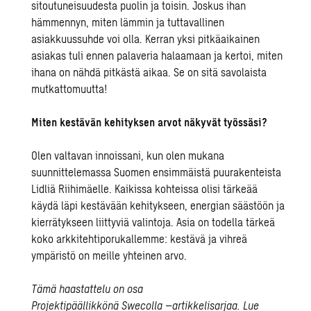
sitoutuneisuudesta puolin ja toisin. Joskus ihan
hämmennyn, miten lämmin ja tuttavallinen
asiakkuussuhde voi olla. Kerran yksi pitkäaikainen
asiakas tuli ennen palaveria halaamaan ja kertoi, miten
ihana on nähdä pitkästä aikaa. Se on sitä savolaista
mutkattomuutta!
Miten kestävän kehityksen arvot näkyvät työssäsi?
Olen valtavan innoissani, kun olen mukana
suunnittelemassa Suomen ensimmäistä puurakenteista
Lidliä Riihimäelle. Kaikissa kohteissa olisi tärkeää
käydä läpi kestävään kehitykseen, energian säästöön ja
kierrätykseen liittyviä valintoja. Asia on todella tärkeä
koko arkkitehtiporukallemme: kestävä ja vihreä
ympäristö on meille yhteinen arvo.
Tämä haastattelu on osa
Projektipäällikkönä
Swecolla
–
artikkelisarjaa. Lue