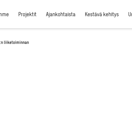
umme
Projektit
Ajankohtaista
Kestävä kehitys
U
n liiketoiminnan