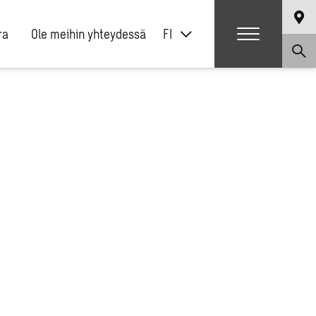
ra
Ole meihin yhteydessä
FI