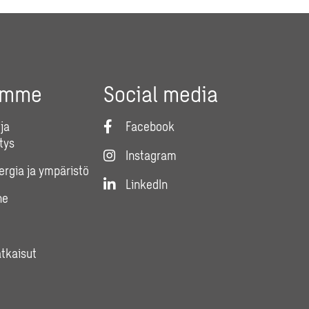
umme
Social media
ja
Facebook
tys
Instagram
nergia ja ympäristö
LinkedIn
ne
atkaisut