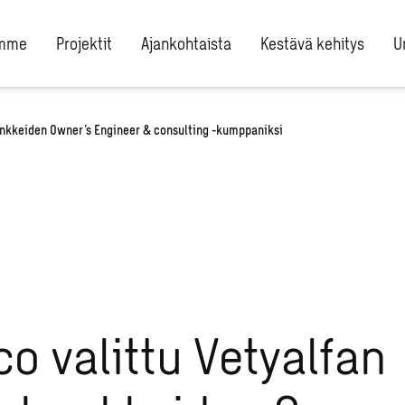
umme
Projektit
Ajankohtaista
Kestävä kehitys
U
ankkeiden Owner’s Engineer & consulting -kumppaniksi
o valittu Vetyalfan