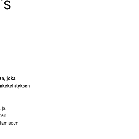
’s
en, joka
ankekehityksen
 ja
isen
ttämiseen