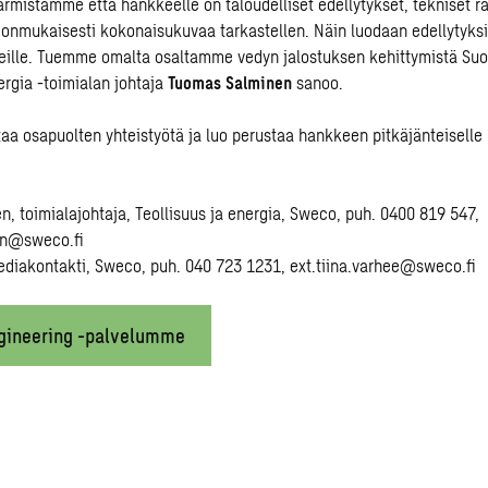
mistamme että hankkeelle on taloudelliset edellytykset, tekniset ra
ohdonmukaisesti kokonaisukuvaa tarkastellen. Näin luodaan edellytyk
heille. Tuemme omalta osaltamme vedyn jalostuksen kehittymistä S
ergia -toimialan johtaja
Tuomas Salminen
sanoo.
aa osapuolten yhteistyötä ja luo perustaa hankkeen pitkäjänteiselle 
, toimialajohtaja, Teollisuus ja energia, Sweco, puh. 0400 819 547,
en@sweco.fi
ediakontakti, Sweco, puh. 040 723 1231, ext.tiina.varhee@sweco.fi
gineering -palvelumme