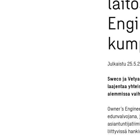
lait
Engi
kum
Julkaistu 25.5.
Sweco ja Vetyal
laajentaa yhtei
aiemmissa vaihe
Owner’s Enginee
edunvalvojana, 
asiantuntijatii
liittyvissä hank