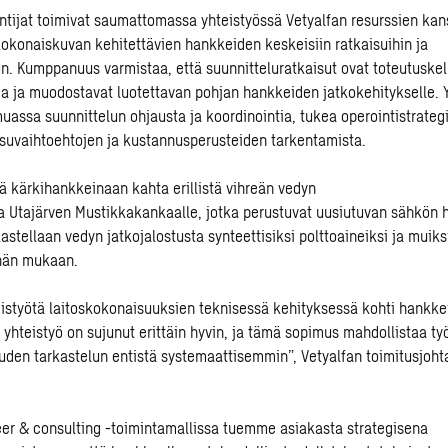
tijat toimivat saumattomassa yhteistyössä Vetyalfan resurssien kan
kokonaiskuvan kehitettävien hankkeiden keskeisiin ratkaisuihin ja
. Kumppanuus varmistaa, että suunnitteluratkaisut ovat toteutuskel
ja ja muodostavat luotettavan pohjan hankkeiden jatkokehitykselle. 
uassa suunnittelun ohjausta ja koordinointia, tukea operointistrateg
isuvaihtoehtojen ja kustannusperusteiden tarkentamista.
ää kärkihankkeinaan kahta erillistä vihreän vedyn
a Utajärven Mustikkakankaalle, jotka perustuvat uusiutuvan sähkön
stellaan vedyn jatkojalostusta synteettisiksi polttoaineiksi ja muiksi
nän mukaan.
styötä laitoskokonaisuuksien teknisessä kehityksessä kohti hankke
i yhteistyö on sujunut erittäin hyvin, ja tämä sopimus mahdollistaa t
den tarkastelun entistä systemaattisemmin”, Vetyalfan toimitusjoht
er & consulting -toimintamallissa tuemme asiakasta strategisena