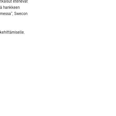
tkaisut etenevät
siä hankkeen
uomessa”, Swecon
kehittämiselle.