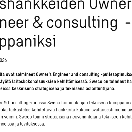
oshankkeiden Owner
neer & consulting -
ppaniksi
2026
fa ovat solmineet Owner’s Engineer and consulting -puitesopimuks
styötä laitoskokonaisuuksien kehittämisessä.
Sweco on toiminut h
issa keskeisenä strategisena ja teknisenä asiantuntijana.
r & Consulting -roolissa Sweco toimii tilaajan teknisenä kumppanina
joka tarkastelee kehitettäviä hankkeita kokonaisvaltaisesti moniala
min voimin. Sweco toimii strategisena neuvonantajana tekniseen kehi
innoissa ja luvituksessa.