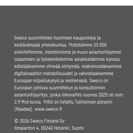
Sweco suunnittelee huomisen kaupunkeja ja
kestävämpää yhteiskuntaa. Yhdistämme 23 000
arkkitehtimme, insinöörimme ja muun asiantuntijamme
osaamisen ja työskentelemme asiakkaidemme kanssa
edistääksemme vihreää siirtymää, maksimoidaksemme
digitalisaation mahdollisuudet ja vahvistaaksemme
Euroopan kilpailukykyä ja resilienssiä. Sweco on
Euroopan johtava suunnittelun ja konsultoinnin
asiantuntijayritys, jonka liikevaihto vuonna 2025 oli noin
2,9 Mrd euroa. Yhtiö on listattu Tukholman pörssiin
(Nasdaq).
www.sweco.fi
© 2026 Sweco Finland Oy
Ilmalantori 4, 00240 Helsinki, Suomi