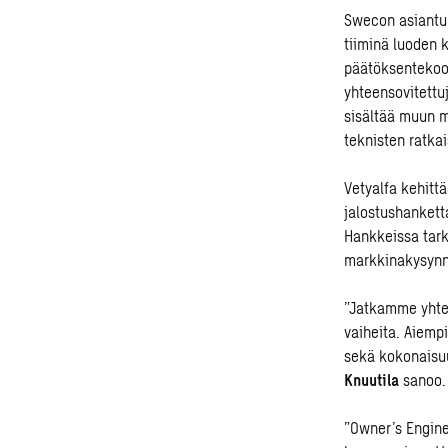
Swecon asiantun
tiiminä luoden 
päätöksentekoon
yhteensovitettu
sisältää muun m
teknisten ratka
Vetyalfa kehitt
jalostushankett
Hankkeissa tarka
markkinakysyn
”Jatkamme yhtei
vaiheita. Aiemp
sekä kokonaisuu
Knuutila
sanoo.
”Owner’s Engine