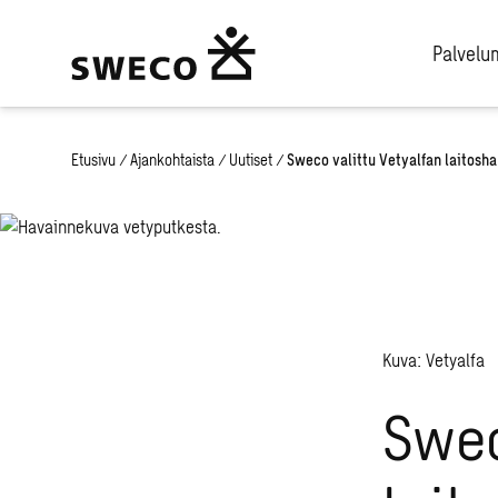
Palvel
Etusivu
/
Ajankohtaista
/
Uutiset
/
Sweco valittu Vetyalfan laitosh
Kuva: Vetyalfa
Swec