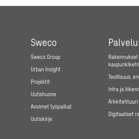
Sweco
Palvel
Sweco Group
Rakennukset 
kaupunkikehi
Urban Insight
Teollisuus, e
Projektit
Infra ja liiken
Uutishuone
Arkkitehtuuri
Avoimet työpaikat
Digitaaliset r
Uutiskirje