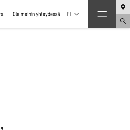
ra
Ole meihin yhteydessä
FI