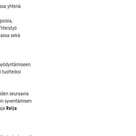
ssa yhtenä
poisia,
Yhteistyö
iassa sekä
 hyödyntämiseen.
 tuotteiksi
iden seuraavia
yön syventämisen
aja
Reija