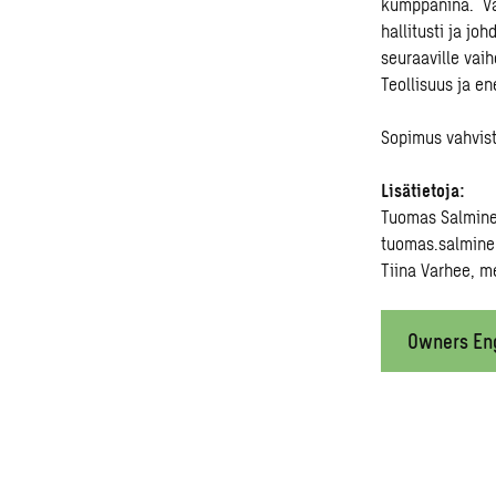
kumppanina. Var
hallitusti ja j
seuraaville vai
Teollisuus ja en
Sopimus vahvist
Lisätietoja:
Tuomas Salminen
tuomas.salmin
Tiina Varhee, m
Owners En