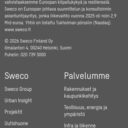
vahvistaaksemme Euroopan kilpailukykyä ja resilienssiä.
Sweco on Euroopan johtava suunnittelun ja konsultoinnin
asiantuntijayritys, jonka liikevaihto vuonna 2025 oli noin 2,9
Mrd euroa. Yhtiö on listattu Tukholman pörssiin (Nasdaq).
www.sweco.fi
© 2026 Sweco Finland Oy
Ilmalantori 4, 00240 Helsinki, Suomi
Puhelin:
020 739 3000
Sweco
Palvelumme
Sweco Group
Rakennukset ja
kaupunkikehitys
Urban Insight
Teollisuus, energia ja
Projektit
ympäristö
Uutishuone
Infra ja liikenne