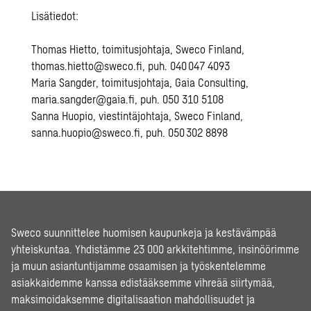
Lisätiedot:
Thomas Hietto, toimitusjohtaja, Sweco Finland,
thomas.hietto@sweco.fi
, puh. 040 047 4093
Maria Sangder, toimitusjohtaja, Gaia Consulting,
maria.sangder@gaia.fi
, puh. 050 310 5108
Sanna Huopio, viestintäjohtaja, Sweco Finland,
sanna.huopio@sweco.fi
, puh. 050 302 8898
Sweco suunnittelee huomisen kaupunkeja ja kestävämpää
yhteiskuntaa. Yhdistämme 23 000 arkkitehtimme, insinöörimme
ja muun asiantuntijamme osaamisen ja työskentelemme
asiakkaidemme kanssa edistääksemme vihreää siirtymää,
maksimoidaksemme digitalisaation mahdollisuudet ja