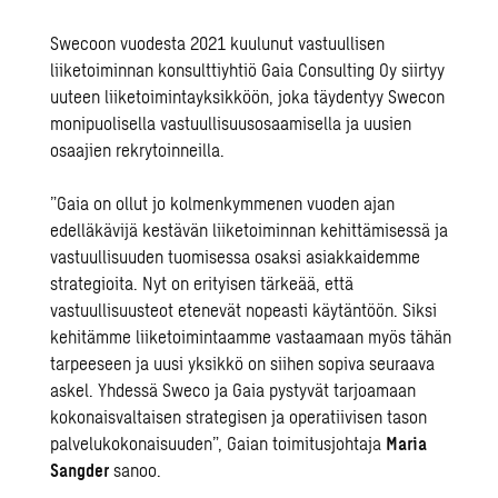
Swecoon vuodesta 2021 kuulunut vastuullisen
liiketoiminnan konsulttiyhtiö Gaia Consulting Oy siirtyy
uuteen liiketoimintayksikköön, joka täydentyy Swecon
monipuolisella vastuullisuusosaamisella ja uusien
osaajien rekrytoinneilla.
”Gaia on ollut jo kolmenkymmenen vuoden ajan
edelläkävijä kestävän liiketoiminnan kehittämisessä ja
vastuullisuuden tuomisessa osaksi asiakkaidemme
strategioita. Nyt on erityisen tärkeää, että
vastuullisuusteot etenevät nopeasti käytäntöön. Siksi
kehitämme liiketoimintaamme vastaamaan myös tähän
tarpeeseen ja uusi yksikkö on siihen sopiva seuraava
askel. Yhdessä Sweco ja Gaia pystyvät tarjoamaan
kokonaisvaltaisen strategisen ja operatiivisen tason
palvelukokonaisuuden”, Gaian toimitusjohtaja
Maria
Sangder
sanoo.