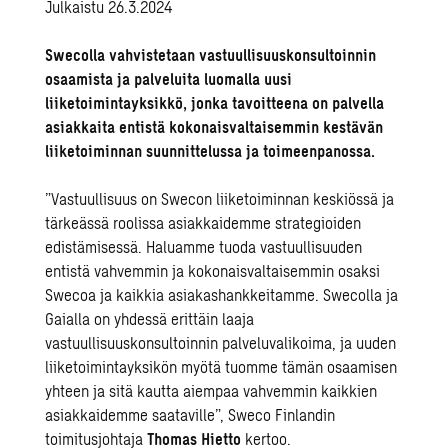
Julkaistu 26.3.2024
Swecolla vahvistetaan vastuullisuuskonsultoinnin
osaamista ja palveluita luomalla uusi
liiketoimintayksikkö, jonka tavoitteena on palvella
asiakkaita entistä kokonaisvaltaisemmin kestävän
liiketoiminnan suunnittelussa ja toimeenpanossa.
”Vastuullisuus on Swecon liiketoiminnan keskiössä ja
tärkeässä roolissa asiakkaidemme strategioiden
edistämisessä. Haluamme tuoda vastuullisuuden
entistä vahvemmin ja kokonaisvaltaisemmin osaksi
Swecoa ja kaikkia asiakashankkeitamme. Swecolla ja
Gaialla on yhdessä erittäin laaja
vastuullisuuskonsultoinnin palveluvalikoima, ja uuden
liiketoimintayksikön myötä tuomme tämän osaamisen
yhteen ja sitä kautta aiempaa vahvemmin kaikkien
asiakkaidemme saataville”, Sweco Finlandin
toimitusjohtaja
Thomas Hietto
kertoo.