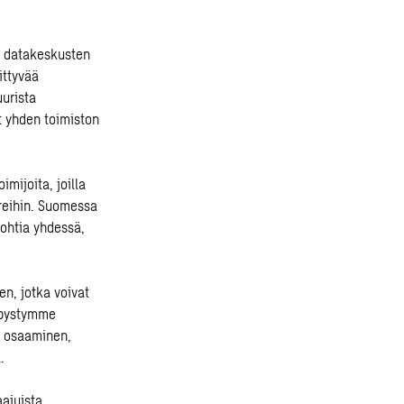
ta datakeskusten
ittyvää
urista
t yhden toimiston
mijoita, joilla
reihin. Suomessa
pohtia yhdessä,
n, jotka voivat
ä pystymme
n osaaminen,
.
aajuista