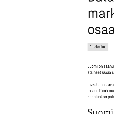
mark
osa
Datakeskus
Suomi on saanut
etsineet uusia s
Investoinnit ov
tasoa. Tämä muu
kokoluokan pal
Suomi