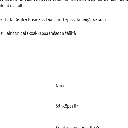
keskusalalla.
ne
,
Data Centre Business Lead
,
antti-jussi.laine@sweco.fi
ssi Laineen datakeskusosaamiseen täältä
Nimi
Sähköposti
*
Kuinka voimme auttaa?