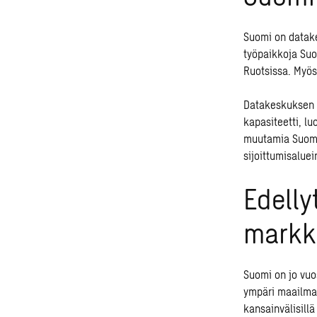
Suomi on datake
työpaikkoja Suo
Ruotsissa. Myös
Datakeskuksen s
kapasiteetti, lu
muutamia Suomen
sijoittumisaluei
Edelly
markki
Suomi on jo vuo
ympäri maailma
kansainvälisill