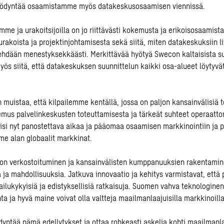
hyödyntää osaamistamme myös datakeskusosaamisen viennissä.
amme ja urakoitsijoilla on jo riittävästi kokemusta ja erikoisosaamis
urakoista ja projektinjohtamisesta sekä siitä, miten datakeskuksiin li
tehdään menestyksekkäästi. Merkittävää hyötyä Swecon kaltaisista su
myös siitä, että datakeskuksen suunnittelun kaikki osa-alueet löytyvä
 muistaa, että kilpailemme kentällä, jossa on paljon kansainvälisiä toi
mus palvelinkeskusten toteuttamisesta ja tärkeät suhteet operaatto
olisi nyt panostettava aikaa ja pääomaa osaamisen markkinointiin ja 
me alan globaalit markkinat.
 on verkostoituminen ja kansainvälisten kumppanuuksien rakentamine
a ja mahdollisuuksia. Jatkuva innovaatio ja kehitys varmistavat, ett
ailukykyisiä ja edistyksellisiä ratkaisuja. Suomen vahva teknologine
a ja hyvä maine voivat olla valtteja maailmanlaajuisilla markkinoilla
dyntää nämä edellytykset ja ottaa rohkeasti askelia kohti maailmanl