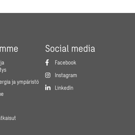
umme
Social media
ja
Facebook
tys
Instagram
nergia ja ympäristö
LinkedIn
ne
atkaisut