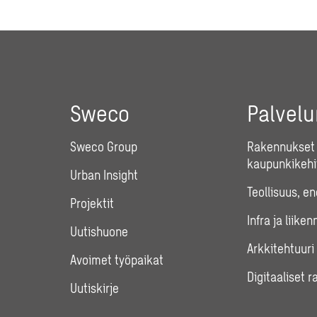
Sweco
Palvel
Sweco Group
Rakennukset 
kaupunkikehi
Urban Insight
Teollisuus, e
Projektit
Infra ja liiken
Uutishuone
Arkkitehtuuri
Avoimet työpaikat
Digitaaliset r
Uutiskirje