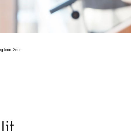
ng time: 2min
e
lit