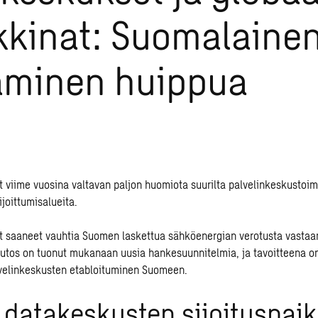
kinat: Suomalaine
aminen huippua
 viime vuosina valtavan paljon huomiota suurilta palvelinkeskustoimij
ijoittumisalueita.
at saaneet vauhtia Suomen laskettua sähköenergian verotusta vasta
tos on tuonut mukanaan uusia hankesuunnitelmia, ja tavoitteena o
velinkeskusten etabloituminen Suomeen.
 datakeskusten sijoituspai