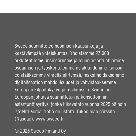
Sweco suunnittelee huomisen kaupunkeja ja
kestävämpää yhteiskuntaa. Yhdistämme 23 000
arkkitehtimme, insinöörimme ja muun asiantuntijamme
osaamisen ja työskentelemme asiakkaidemme kanssa
edistääksemme vihreää siirtymää, maksimoidaksemme
digitalisaation mahdollisuudet ja vahvistaaksemme
Euroopan kilpailukykyä ja resilienssiä. Sweco on
Euroopan johtava suunnittelun ja konsultoinnin
asiantuntijayritys, jonka liikevaihto vuonna 2025 oli noin
2,9 Mrd euroa. Yhtiö on listattu Tukholman pörssiin
(Nasdaq).
www.sweco.fi
© 2026 Sweco Finland Oy