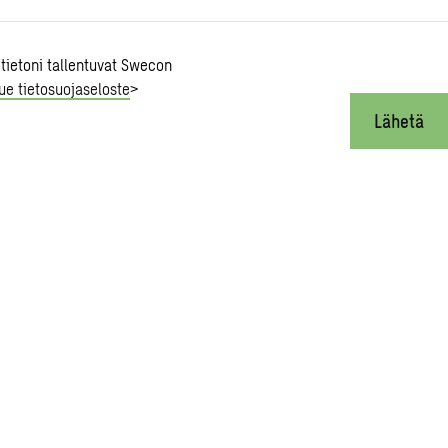
 tietoni tallentuvat Swecon
ue tietosuojaseloste
>
Lähetä