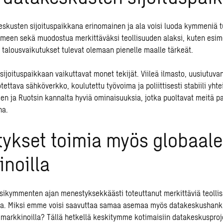
skusten sijoituspaikkana erinomainen ja ala voisi luoda kymmeniä 
meen sekä muodostua merkittäväksi teollisuuden alaksi, kuten esim
 talousvaikutukset tulevat olemaan pienelle maalle tärkeät.
ijoituspaikkaan vaikuttavat monet tekijät. Viileä ilmasto, uusiutuva
otettava sähköverkko, koulutettu työvoima ja poliittisesti stabiili yht
 ja Ruotsin kannalta hyviä ominaisuuksia, jotka puoltavat meitä p
na.
tykset toimia myös globaale
noilla
sikymmenten ajan menestyksekkäästi toteuttanut merkittäviä teollis
a. Miksi emme voisi saavuttaa samaa asemaa myös datakeskushank
ä markkinoilla? Tällä hetkellä keskitymme kotimaisiin datakeskusproj