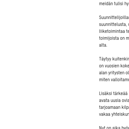
meidän tulisi 
Suunnittelijoill
suunnittelusta, 
liiketoimintaa 
toimijoista on 
alta.
Täytyy kuitenkin
on vuosien koke
alan yritysten 
miten valloitam
Lisäksi tärkeää
avata uusia ovi
tarjoamaan kilp
vakaa yhteiskunt
Nyt on aika hyö