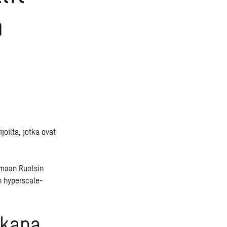
n
oilta, jotka ovat
amaan Ruotsin
n hyperscale-
kkana