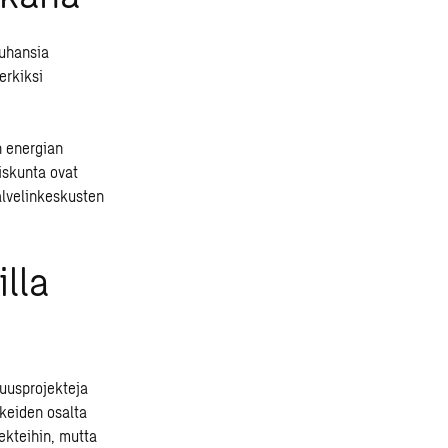
tuhansia
erkiksi
n energian
eiskunta ovat
alvelinkeskusten
illa
uusprojekteja
keiden osalta
ekteihin, mutta