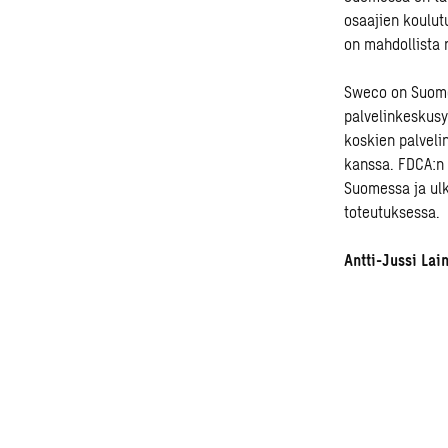
osaajien koulut
on mahdollista 
Sweco on Suome
palvelinkeskusy
koskien palveli
kanssa. FDCA:n 
Suomessa ja ulk
toteutuksessa.
Antti-Jussi Lai