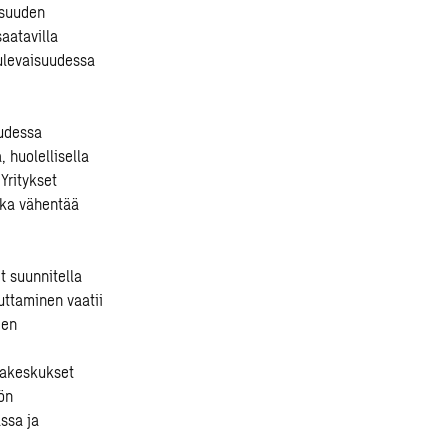
isuuden
saatavilla
ulevaisuudessa
uudessa
 huolellisella
Yritykset
oka vähentää
t suunnitella
uttaminen vaatii
een
takeskukset
ön
ssa ja