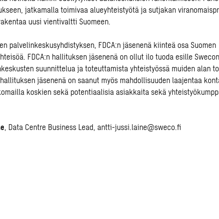
ukseen, jatkamalla toimivaa alueyhteistyötä ja sutjakan viranomaisp
rakentaa uusi vientivaltti Suomeen.
n palvelinkeskusyhdistyksen, FDCA:n jäsenenä kiinteä osa Suomen
hteisöä. FDCA:n hallituksen jäsenenä on ollut ilo tuoda esille Sweco
nkeskusten suunnittelua ja toteuttamista yhteistyössä muiden alan t
hallituksen jäsenenä on saanut myös mahdollisuuden laajentaa kont
omailla koskien sekä potentiaalisia asiakkaita sekä yhteistyökumpp
ne
,
Data Centre Business Lead
,
antti-jussi.laine@sweco.fi