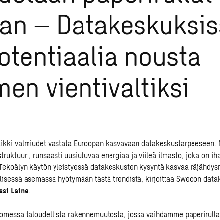
an – Datakeskuksis
otentiaalia nousta
en vientivaltiksi
ikki valmiudet vastata Euroopan kasvavaan
datakeskustarpeeseen
.
struktuuri, runsaasti uusiutuvaa energiaa ja viileä ilmasto, joka on ih
 Tekoälyn käytön yleistyessä datakeskusten kysyntä kasvaa räjähdysm
lisessä asemassa hyötymään tästä trendistä, kirjoittaa Swecon dat
ssi Laine
.
omessa taloudellista rakennemuutosta, jossa vaihdamme paperirulla