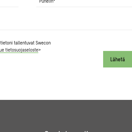
Puhelin
*
 tietoni tallentuvat Swecon
ue tietosuojaseloste
>
Lähetä