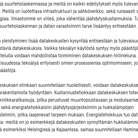
ijä suurteholaskennassa ja meillä on kaikki edellytykset myös tuleva
 Meillä on luotettava infrastruktuuri ja sähköverkko, sekä runsaasti 
giaa. Ilmastomme on viileä, joka vähentää jäähdytyskustannuksia. T
 suurteholaskennan ja datan varastoinnin tarve lisääntyy entisestään.
 yleistyminen lisää datakeskusten kysyntää entisestään ja tulevais
täviä datakeskuksia. Vaikka tekoälyn käytöstä syntyy myös päästöjä,
ttelulla voidaan mahdollistaa toimiminen datakeskuksen hiilinieluna. 
aisuudessa tekoälyä erityisesti omien prosessiensa optimoimiseen, j
äästöjä.
skuksen elinkaari suunnitellaan huolellisesti, voidaan datakeskukse
puurakentamista hyödyntäen. Kustannustehokkaan datakeskuksen tote
ekniikkaratkaisuja, jotka perustuvat muuntojoustavaan ja modulaaris
sekä energiatehokkaisiin jäähdytysjärjestelmiin ja hukkalämpöjen
estelmiin, jotka laajenevat tarpeen mukaan. Energiatehokkuus tuo da
ia: meillä on jo esimerkkejä datakeskusten synnyttämän hukkalämm
 esimerkiksi Helsingissä ja Kajaanissa, samaa suunnitellaan Hamina