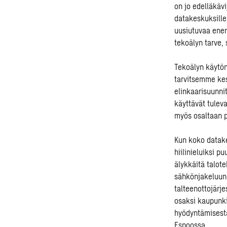
on jo edelläkäv
datakeskuksille.
uusiutuvaa ener
tekoälyn tarve,
Tekoälyn käytön
tarvitsemme kes
elinkaarisuunni
käyttävät tulev
myös osaltaan p
Kun koko datake
hiilinieluiksi 
älykkäitä talot
sähkönjakeluun 
talteenottojärj
osaksi kaupunk
hyödyntämisestä
Espoossa.