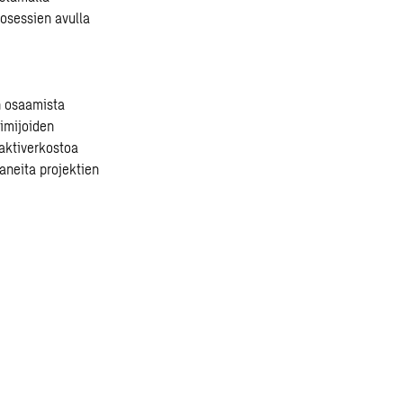
rosessien avulla
n osaamista
oimijoiden
aktiverkostoa
aneita projektien