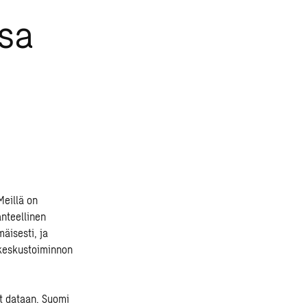
sa
 Meillä on
anteellinen
äisesti, ja
akeskustoiminnon
t dataan. Suomi