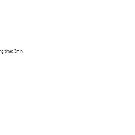
ng time: 3min
e