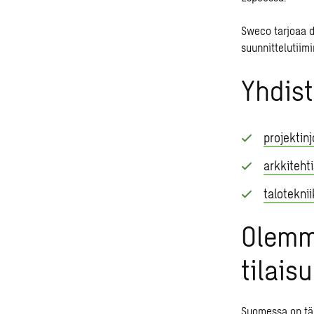
Sweco tarjoaa d
suunnittelutiimi
Yhdis
projektin
arkkiteht
talotekni
Olemme
tilais
Suomessa on täl