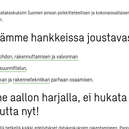
atakeskuksiin Suomen ainoan poikkitieteellisen ja kokonaisvaltaise
n.
tämme hankkeissa joustavas
johdon, rakennuttamisen ja valvonnan
isuunnittelun
,
ikan
ja
rakennetekniikan
parhaan osaamisen.
 aallon harjalla, ei hukata
uutta nyt!
lä hetkellä kaikki edellytykset datakeskuksien rakentamiseen. Pan