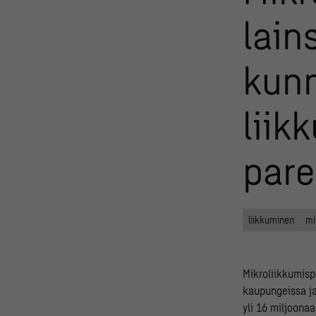
lain
kunn
liik
par
liikkuminen
mi
Mikroliikkumisp
kaupungeissa ja
yli 16 miljoona