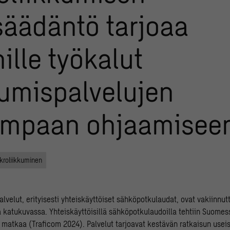
säädäntö tarjoaa
ille työkalut
kumispalvelujen
empaan ohjaamisee
kroliikkuminen
alvelut, erityisesti yhteiskäyttöiset sähköpotkulaudat, ovat vakiinnu
 katukuvassa. Yhteiskäyttöisillä sähköpotkulaudoilla tehtiin Suome
a matkaa (Traficom 2024). Palvelut tarjoavat kestävän ratkaisun useis