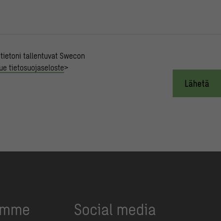
 tietoni tallentuvat Swecon
ue tietosuojaseloste
>
Lähetä
umme
Social media