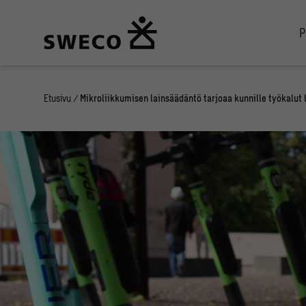
P
Etusivu
/
Mikroliikkumisen lainsäädäntö tarjoaa kunnille työkalu