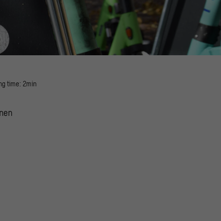
ng time: 2min
inen