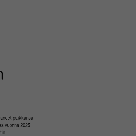
n
ttaneet paikkansa
ssa vuonna 2023
iin