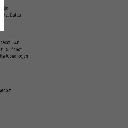
alle.
eistä. Dataa
iseksi. Kun
sille. Monet
tta lupaehtojen
eco.fi