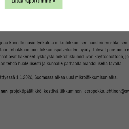
Lataa raporttimme »
toinen lupaehto koskee anonymisoidun käyttötiedon välittämistä kunn
arjoaa kunnalle tietoa paikallisten asukkaiden matkatarpeista ja reit
ää investointi- ja saneeraushankkeiden priorisointiin sekä muiden
uiden kehittämiseen.
rjoaa kunnille uusia työkaluja mikroliikkumisen haasteiden ehkäisem
tään tehokkaammin, liikkumispalveluiden hyödyt tulevat paremmin e
nnat ovat hakeneet lykkäystä mikroliikkumisluvan käyttöönottoon, jo
an tehdä huolellisesti ja kunnalle parhaalla mahdollisella tavalla.
ättyessä 1.1.2026, Suomessa alkaa uusi mikroliikkumisen aika.
inen
, projektipäällikkö, kestävä liikkuminen,
eeropekka.lehtinen@sw