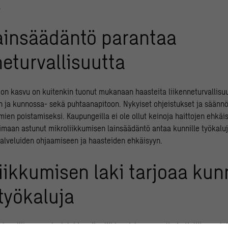
.
lainsäädäntö parantaa
neturvallisuutta
ion kasvu on kuitenkin tuonut mukanaan haasteita liikenneturvallisu
 ja kunnossa- sekä puhtaanapitoon. Nykyiset ohjeistukset ja säännöt
rmien poistamiseksi. Kaupungeilla ei ole ollut keinoja haittojen ehkäi
imaan astunut mikroliikkumisen lainsäädäntö antaa kunnille työkalu
alveluiden ohjaamiseen ja haasteiden ehkäisyyn.
iikkumisen laki tarjoaa kunn
työkaluja
kee liikennepalvelulakia mikroliikkumisluvan osalta ja tieliikennelak