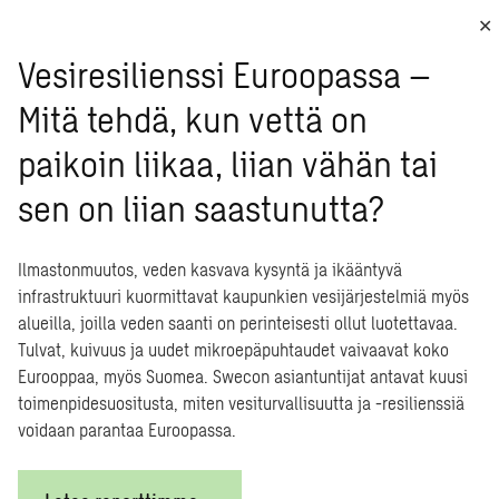
n, päihtymisvalvonnan sekä suojakypärän käyttösuosituksen osalta. M
le olennaisin uudistus. Mikroliikkumislupa tarkoittaa, että mikroliik
Vesiresilienssi Euroopassa –
isia kunnan hallinnoimalla alueella. Tämä koskee yhteiskäyttöisiä po
 sekä moottorilla varustettuja polkupyöriä.
Mitä tehdä, kun vettä on
paikoin liikaa, liian vähän tai
hdot kunnan tarpeisiin
sen on liian saastunutta?
tellä mikroliikkumisluvan ehdot paikallisten tarpeiden mukaan. Mikr
 kunnassa halutaan mikroliikkumispalveluita. Lupaehdot voivat koske
Ilmastonmuutos, veden kasvava kysyntä ja ikääntyvä
ttöalueita, laitteiden lukumääriä, käyttöaikoja, sovelluksen ominaisu
infrastruktuuri kuormittavat kaupunkien vesijärjestelmiä myös
iedon välittämistä kunnalle. Tämä mahdollistaa mikroliikkumispal
alueilla, joilla veden saanti on perinteisesti ollut luotettavaa.
kennejärjestelmään.
Tulvat, kuivuus ja uudet mikroepäpuhtaudet vaivaavat koko
Eurooppaa, myös Suomea. Swecon asiantuntijat antavat kuusi
misdatan merkitys palveluj
toimenpidesuositusta, miten vesiturvallisuutta ja -resilienssiä
voidaan parantaa Euroopassa.
tämisessä