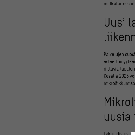
matkatarpeisiin
Uusi 
liiken
Palvelujen suos
esteettömyyteen
riittäviä tapatu
Kesällä 2025 vo
mikroliikkumisp
Mikrol
uusia 
Lakiuudistus kos