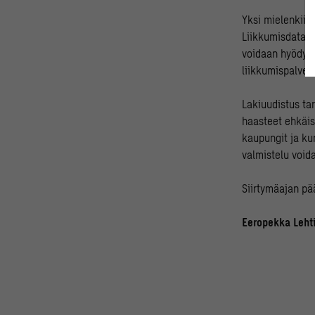
Yksi mielenkiin
Liikkumisdata t
voidaan hyödynt
liikkumispalvel
Lakiuudistus ta
haasteet ehkäis
kaupungit ja ku
valmistelu voida
Siirtymäajan pä
Eeropekka Leht