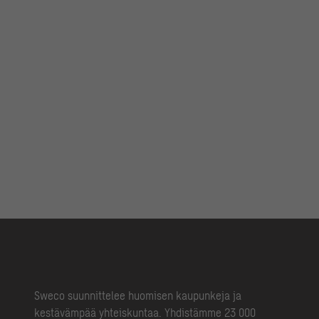
Sweco suunnittelee huomisen kaupunkeja ja
kestävämpää yhteiskuntaa. Yhdistämme 23 000