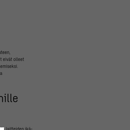
uteen,
 eivät olleet
semiseksi.
ja
ille
ia laitteiden ikä-