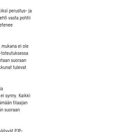
iksi perustus- ja
hti vasta pohtii
 etenee
a mukana ei ole
P-toteutuksessa
tetaan suoraan
Ikkunat tulevat
ja
 ei synny. Kaikki
tämään tilaajan
än suoraan
äilyvät PJP-