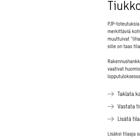
Tiukko
PJP-toteutuksia 
merkittäviä koh
muuttuivat ”liha
sille on taas til
Rakennushankkei
vaativat huomio
lopputuloksessa
Taklata k
Vastata ti
Lisätä til
Lisäksi tilaaja 