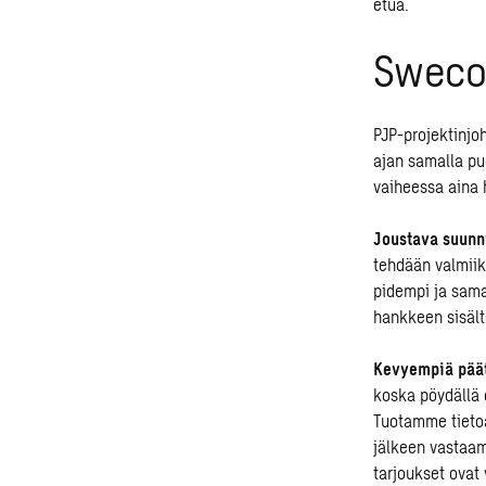
etua.
Swecon
PJP-projektinjo
ajan samalla pu
vaiheessa aina 
Joustava suunni
tehdään valmiik
pidempi ja sama
hankkeen sisäl
Kevyempiä päät
koska pöydällä 
Tuotamme tietoa
jälkeen vastaam
tarjoukset ovat 