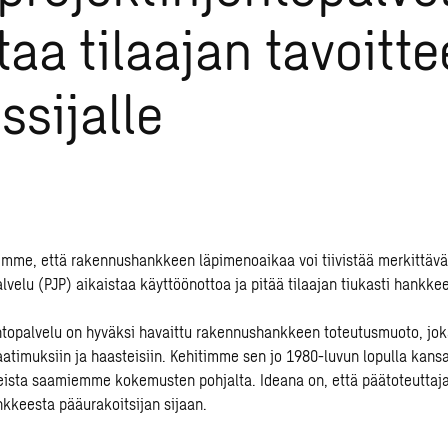
taa tilaajan tavoitte
ssijalle
simme, että rakennushankkeen läpimenoaikaa voi tiivistää merkittäv
lvelu (PJP) aikaistaa käyttöönottoa ja pitää tilaajan tiukasti hankke
htopalvelu
on hyväksi havaittu rakennushankkeen toteutusmuoto, joka
atimuksiin ja haasteisiin. Kehitimme sen jo 1980-luvun lopulla kansa
ista saamiemme kokemusten pohjalta. Ideana on, että päätoteuttaja
kkeesta pääurakoitsijan sijaan.