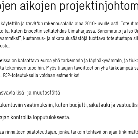
jen aikojen projektinjohtom
käytettiin ja
tarvittiin
rakennusalalla aina 2010-luvulle asti. Toteuti
teita, kuten Enocellin sellutehdas Uimaharjussa, Sanomatalo ja Iso 
vammiksi”, kustannus- ja aikataulusäästöjä tuottava toteutustapa siir
austa.
ssa on katsottava euroa yhä tarkemmin ja läpinäkyvämmin, ja tiuka
ta tekemisen tapoihin. Myös tilaajan tavoitteet on yhä tärkeämpää
. PJP-toteutuksella voidaan esimerkiksi
asvavia lisä- ja muutostöitä
ukentuviin vaatimuksiin, kuten budjetti, aikataulu ja vastuulli
aajan kontrollia lopputuloksesta.
saa rinnalleen päätoteuttajan, jonka tärkein tehtävä on ajaa tinkimätt