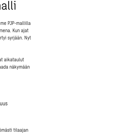
alli
mme PJP-mallilla
Omena. Kun ajat
tyi syrjään. Nyt
t aikataulut
 saada näkymään
suus
ömästi tilaajan