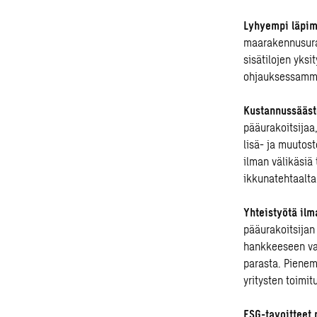
Lyhyempi läpi
maarakennusurak
sisätilojen yks
ohjauksessamme 
Kustannussääst
pääurakoitsijaa,
lisä- ja muutost
ilman välikäsiä t
ikkunatehtaalta
Yhteistyötä ilma
pääurakoitsijan 
hankkeeseen vali
parasta. Pienem
yritysten toimit
ESG-tavoitteet 