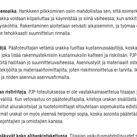
menoaika
. Hankkeen pilkkominen osiin mahdollistaa sen, että esimerk
ka voidaan kilpailuttaa ja käynnistää jo siinä vaiheessa, kun arkkite
ityiskohtia. Rakentaminen aloitetaan selvästi aikaisemmin, ja työmaa
tehokkaasti suunnittelun rinnalla.
öjä
. Päätoteuttajan vetämä urakka tuottaa kustannussäästöjä, kosk
 joka lisää rakennusteknisiin kustannuksiin katteen ja riskilisän. PJ
öitä hallitaan jo suunnitteluvaiheessa. Asennustyöt ja materiaalit os
ekijöiltä ja materiaalitoimittajilta, joten riskihinnoittelua ei tarvita. 
 ja niiden asennus asennusfirmalta.
n ristiriitoja
. PJP-toteutuksessa ei ole vastakkainasettelua tilaajan 
välillä. Kun vetovastuu on päätoteuttajalla, kiistoja urakan sisällöstä
tut aliurakoitsijat ja tuotetoimittajat sitoutetaan sopimuksilla edis
mät urakat on myös yleensä helpompi sopia, koska asioista päätetä
usjohtajien ja omistajien kanssa.
näkyvät koko alihankintaketjussa
. Tilaajan vaikutusmahdollisuudet s