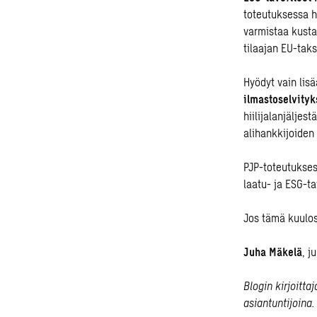
toteutuksessa h
varmistaa kusta
tilaajan EU-tak
Hyödyt vain lisä
ilmastoselvity
hiilijalanjäljes
alihankkijoiden 
PJP-toteutuksess
laatu- ja ESG-ta
Jos tämä kuulost
Juha Mäkelä
,
j
Blogin kirjoitt
asiantuntijoina.