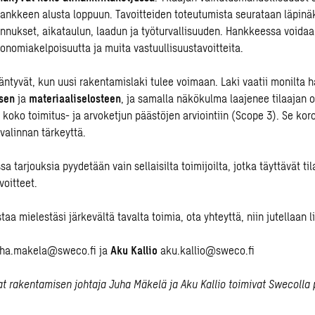
ankkeen alusta loppuun. Tavoitteiden toteutumista seurataan läpinä
nnukset, aikataulun, laadun ja työturvallisuuden. Hankkeessa voida
sonomiakelpoisuutta ja muita vastuullisuustavoitteita.
äntyvät, kun uusi rakentamislaki tulee voimaan. Laki vaatii monilta 
ksen
ja
materiaaliselosteen
, ja samalla näkökulma laajenee tilaajan 
tä koko toimitus- ja arvoketjun päästöjen arviointiin (Scope 3). Se kor
valinnan tärkeyttä.
a tarjouksia pyydetään vain sellaisilta toimijoilta, jotka täyttävät til
voitteet.
aa mielestäsi järkevältä tavalta toimia, ota yhteyttä, niin jutellaan l
uha.makela@sweco.fi
ja
Aku Kallio
aku.kallio@sweco.fi
ajat rakentamisen johtaja Juha Mäkelä ja Aku Kallio toimivat Swecolla