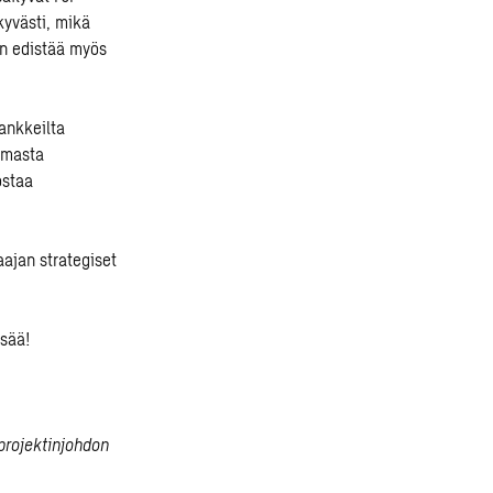
kyvästi, mikä
an edistää myös
hankkeilta
omasta
ostaa
aajan strategiset
isää!
 projektinjohdon