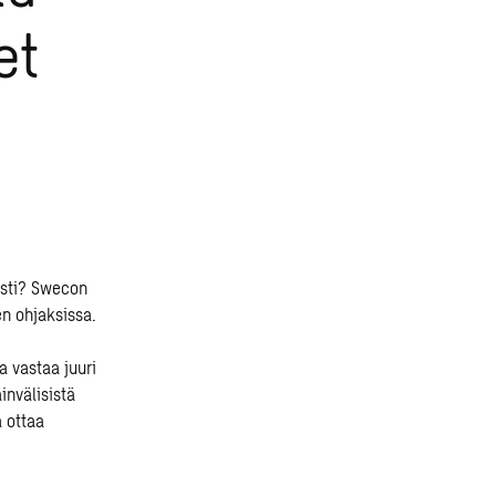
et
ästi? Swecon
en ohjaksissa.
 vastaa juuri
invälisistä
 ottaa