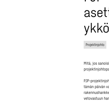
aset
ykkö
Projektinjohto
Mitä, jos sanoi
projektinjohtopa
PJP-projektinjo
tämän päivän va
rakennushankke
vetovastuun han