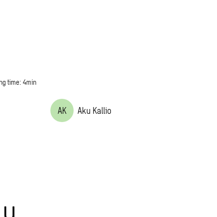
ng time: 4min
AK
Aku Kallio
lu