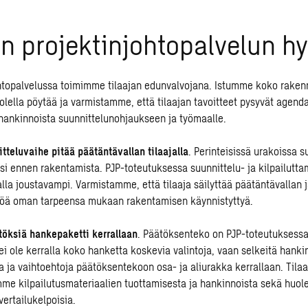
 projektinjohtopalvelun h
htopalvelussa
toimimme tilaajan edunvalvojana. Istumme koko rake
olella pöytää ja varmistamme, että tilaajan tavoitteet pysyvät agenda
hankinnoista suunnittelunohjaukseen ja työmaalle.
tteluvaihe pitää päätäntävallan tilaajalla
. Perinteisissä urakoissa 
si ennen rakentamista. PJP-toteutuksessa suunnittelu- ja kilpailutta
lla joustavampi. Varmistamme, että tilaaja säilyttää päätäntävallan 
töä oman tarpeensa mukaan rakentamisen käynnistyttyä.
öksiä hankepaketti kerrallaan
. Päätöksenteko on PJP-toteutuksess
ei ole kerralla koko hanketta koskevia valintoja, vaan selkeitä hanki
 ja vaihtoehtoja päätöksentekoon osa- ja aliurakka kerrallaan. Tilaa
me kilpailutusmateriaalien tuottamisesta ja hankinnoista sekä huol
vertailukelpoisia.