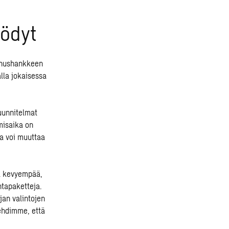
yödyt
nnushankkeen
lla jokaisessa
suunnitelmat
misaika on
ja voi muuttaa
a kevyempää,
ntapaketteja.
jan valintojen
ehdimme, että