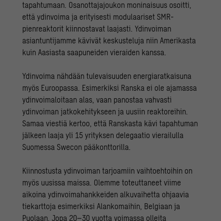
tapahtumaan. Osanottajajoukon moninaisuus osoitti,
että ydinvoima ja erityisesti modulaariset SMR-
pienreaktorit kiinnostavat laajasti.
Ydinvoiman
asiantuntijamme
kävivät keskusteluja niin Amerikasta
kuin Aasiasta saapuneiden vieraiden kanssa.
Ydinvoima nähdään tulevaisuuden energiaratkaisuna
myös Euroopassa. Esimerkiksi Ranska ei ole ajamassa
ydinvoimaloitaan alas, vaan panostaa vahvasti
ydinvoiman jatkokehitykseen ja uusiin reaktoreihin.
Samaa viestiä kertoo, että Ranskasta kävi tapahtuman
jälkeen laaja yli 15 yrityksen delegaatio vierailulla
Suomessa Swecon pääkonttorilla.
Kiinnostusta ydinvoiman tarjoamiin vaihtoehtoihin on
myös uusissa maissa. Olemme toteuttaneet viime
aikoina ydinvoimahankkeiden alkuvaihetta ohjaavia
tiekarttoja esimerkiksi Alankomaihin, Belgiaan ja
Puolaan. Jopa 20–30 vuotta voimassa olleita