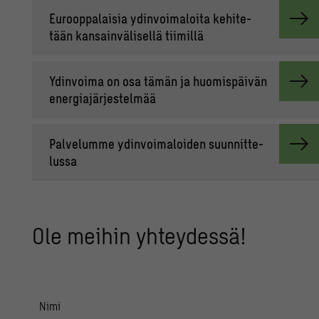
Eu­roop­pa­lai­sia ydin­voi­ma­loi­ta ke­hi­te­
tään kan­sain­vä­li­sel­lä tii­mil­lä
Ydin­voi­ma on osa tämän ja huo­mis­päi­vän
ener­gia­jär­jes­tel­mää
Pal­ve­lum­me ydin­voi­ma­loi­den suun­nit­te­
lus­sa
Ole mei­hin yh­tey­des­sä!
Nimi