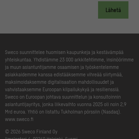
Lähetä
Sweco suunnittelee huomisen kaupunkeja ja kestävämpää
yhteiskuntaa. Yhdistämme 23 000 arkkitehtimme, insinöörimme
ja muun asiantuntijamme osaamisen ja työskentelemme
asiakkaidemme kanssa edistääksemme vihreää siirtymää,
maksimoidaksemme digitalisaation mahdollisuudet ja
vahvistaaksemme Euroopan kilpailukykyä ja resilienssiä.
Sweco on Euroopan johtava suunnittelun ja konsultoinnin
asiantuntijayritys, jonka liikevaihto vuonna 2025 oli noin 2,9
Mrd euroa. Yhtiö on listattu Tukholman pörssiin (Nasdaq).
www.sweco.fi
© 2026 Sweco Finland Oy
Ilmalantori 4, 00240 Helsinki, Suomi