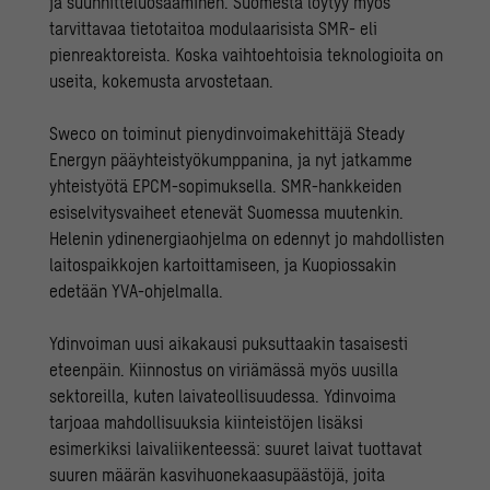
ja suunnitteluosaaminen. Suomesta löytyy myös
tarvittavaa tietotaitoa modulaarisista SMR- eli
pienreaktoreista. Koska vaihtoehtoisia teknologioita on
useita, kokemusta arvostetaan.
Sweco on toiminut pienydinvoimakehittäjä
Steady
Energyn
pääyhteistyökumppanina, ja nyt jatkamme
yhteistyötä EPCM-sopimuksella. SMR-hankkeiden
esiselvitysvaiheet etenevät Suomessa muutenkin.
Helenin ydinenergiaohjelma on edennyt jo mahdollisten
laitospaikkojen kartoittamiseen, ja Kuopiossakin
edetään YVA-ohjelmalla.
Ydinvoiman uusi aikakausi puksuttaakin tasaisesti
eteenpäin. Kiinnostus on viriämässä myös uusilla
sektoreilla, kuten laivateollisuudessa. Ydinvoima
tarjoaa mahdollisuuksia kiinteistöjen lisäksi
esimerkiksi laivaliikenteessä: suuret laivat tuottavat
suuren määrän kasvihuonekaasupäästöjä, joita