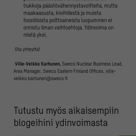
tiukkoja päästövähennystavoitteita, mutta
maakaasusta, kivihiilestä ja muista
fossiilisista polttoaineista luopuminen ei
onnistu ilman vaihtoehtoja. Ydinvoima on
niistä yksi.
Ota yhteyttä!
Ville-Veikko Karhunen,
Sweco Nuclear Business Lead,
Area Manager, Sweco Eastern Finland Offices,
ville-
veikko.karhunen@sweco.fi
Tu­tus­tu myös ai­kai­sem­piin
blo­gei­hi­ni ydin­voi­mas­ta