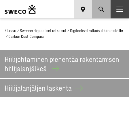
Etusivu
/
Swecon digitaaliset ratkaisut
/
Digitaaliset ratkaisut kiinteistöille
/
Carbon Cost Compass
Hiilijohtaminen pienentää rakentamisen
hiilijalanjälkeä
Hiilijalanjäljen
laskenta