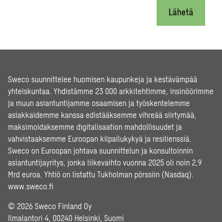
Lähetä
Sweco suunnittelee huomisen kaupunkeja ja kestävämpää
yhteiskuntaa. Yhdistämme 23 000 arkkitehtimme, insinöörimme
ja muun asiantuntijamme osaamisen ja työskentelemme
asiakkaidemme kanssa edistääksemme vihreää siirtymää,
maksimoidaksemme digitalisaation mahdollisuudet ja
vahvistaaksemme Euroopan kilpailukykyä ja resilienssiä.
Sweco on Euroopan johtava suunnittelun ja konsultoinnin
asiantuntijayritys, jonka liikevaihto vuonna 2025 oli noin 2,9
Mrd euroa. Yhtiö on listattu Tukholman pörssiin (Nasdaq).
www.sweco.fi
© 2026 Sweco Finland Oy
Ilmalantori 4, 00240 Helsinki, Suomi