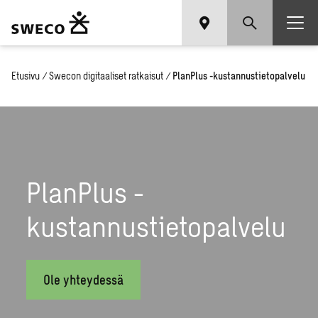
Etusivu
/
Swecon digitaaliset ratkaisut
/
PlanPlus -kustannustietopalvelu
PlanPlus -
kustannustietopalvelu
Ole yhteydessä