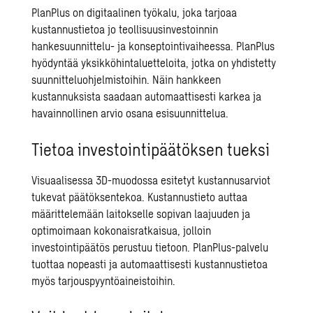
PlanPlus on digitaalinen työkalu, joka tarjoaa
kustannustietoa jo teollisuusinvestoinnin
hankesuunnittelu- ja konseptointivaiheessa. PlanPlus
hyödyntää yksikköhintaluetteloita, jotka on yhdistetty
suunnitteluohjelmistoihin. Näin hankkeen
kustannuksista saadaan automaattisesti karkea ja
havainnollinen arvio osana esisuunnittelua.
Tietoa investointipäätöksen tueksi
Visuaalisessa 3D-muodossa esitetyt kustannusarviot
tukevat päätöksentekoa. Kustannustieto auttaa
määrittelemään laitokselle sopivan laajuuden ja
optimoimaan kokonaisratkaisua
, jolloin
investointipäätös perustuu tietoon. PlanPlus-palvelu
tuottaa nopeasti ja automaattisesti kustannustietoa
myös tarjouspyyntöaineistoihin.