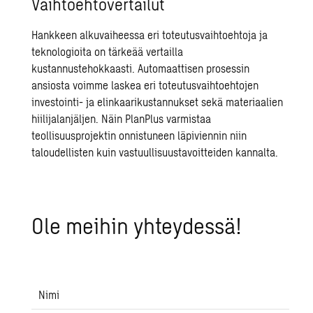
Vaihtoehtovertailut
Hankkeen alkuvaiheessa eri toteutusvaihtoehtoja ja
teknologioita on tärkeää vertailla
kustannustehokkaasti. Automaattisen prosessin
ansiosta voimme laskea eri toteutusvaihtoehtojen
investointi- ja elinkaarikustannukset sekä materiaalien
hiilijalanjäljen
. Näin PlanPlus varmistaa
teollisuusprojektin onnistuneen läpiviennin niin
taloudellisten kuin vastuullisuustavoitteiden kannalta.
Ole mei­hin yh­tey­des­sä!
Nimi