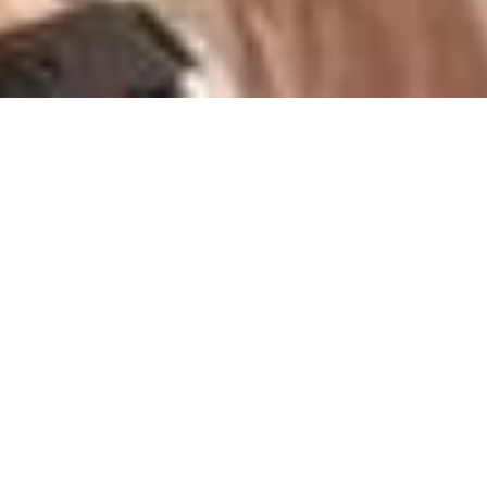
Kesärekrymme kesälle
2026 on päättynyt
Meille kesätyöntekijät ovat tulevaisuuden
suunnittelijoita, joista pidämme hyvää huolta heti
alkumetreiltä asti. Olemme myös mukana
Tutkitusti
hyvä kesäduuni -kampanjasssa
ja tarjoamme runsaasti
mielenkiintoisia ja haastavia työtehtäviä
kesäharjoittelijoille.
Jos haluat tutustua swecolaisiin, seuraa