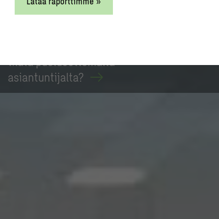
Lataa raporttimme »
Tutustu blogissa: Miksi
vedenkäsittelysuunnittelu kannattaa
tilata puolueettomalta
asiantuntijalta?