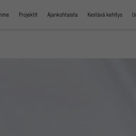
umme
Projektit
Ajankohtaista
Kestävä kehitys
U