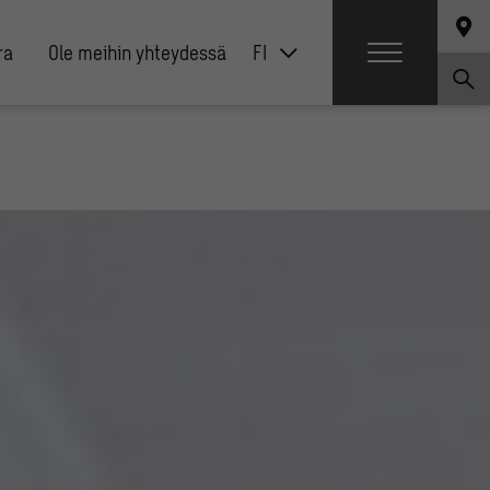
ra
Ole meihin yhteydessä
FI