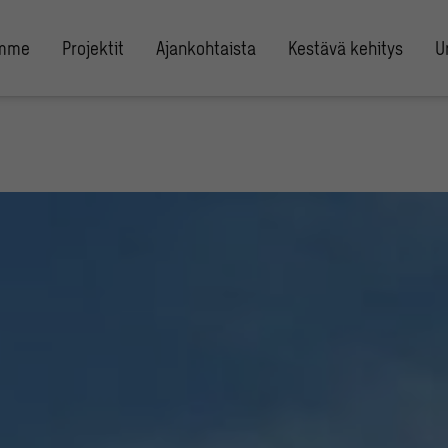
umme
Projektit
Ajankohtaista
Kestävä kehitys
U