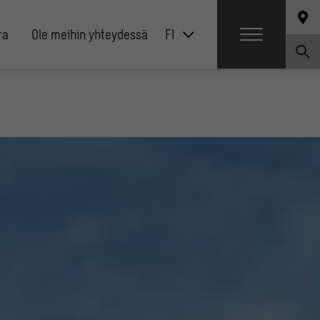
ra
Ole meihin yhteydessä
FI