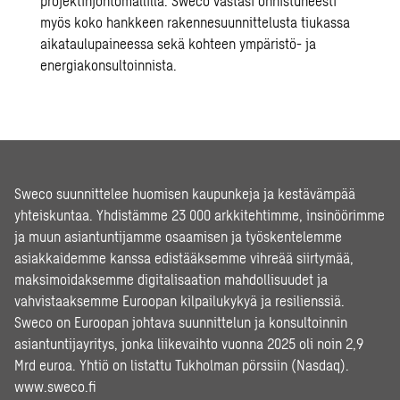
projektinjohtomallilla. Sweco vastasi onnistuneesti
myös koko hankkeen rakennesuunnittelusta tiukassa
aikataulupaineessa sekä kohteen ympäristö- ja
energiakonsultoinnista.
Sweco suunnittelee huomisen kaupunkeja ja kestävämpää
yhteiskuntaa. Yhdistämme 23 000 arkkitehtimme, insinöörimme
ja muun asiantuntijamme osaamisen ja työskentelemme
asiakkaidemme kanssa edistääksemme vihreää siirtymää,
maksimoidaksemme digitalisaation mahdollisuudet ja
vahvistaaksemme Euroopan kilpailukykyä ja resilienssiä.
Sweco on Euroopan johtava suunnittelun ja konsultoinnin
asiantuntijayritys, jonka liikevaihto vuonna 2025 oli noin 2,9
Mrd euroa. Yhtiö on listattu Tukholman pörssiin (Nasdaq).
www.sweco.fi