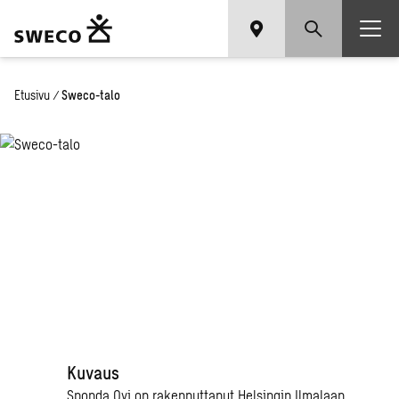
Etusivu
/
Sweco-talo
Sweco-talo
Kuvaus
Sponda Oyj on rakennuttanut Helsingin Ilmalaan