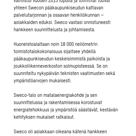
valmistui vuoden 2015 lopulla ja toimitilat tuovat
yhteen Swecon pääkaupunkiseudun kattavan
palvelutarjonnan ja osaavan henkilökunnan –
asiakkaiden eduksi. Sweco vastasi onnistuneesti
hankkeen suunnittelusta ja johtamisesta.
Huoneistoalaltaan noin 18 000 neliömetrin
toimistotalokokonaisuus sijaitsee yhdellä
pääkaupunkiseudun keskeisimmistä paikoista ja
joukkoliikenneverkoston solmupisteessä. Se on
suunniteltu nykypäivän teknisten vaatimusten sekä
ympäristöarvojen mukaisesti.
Sweco-talo on matalaenergiakohde ja sen
suunnittelussa ja rakentamisessa korostuvat
energiatehokkuus ja ympäristöä säästävät, kestävän
kehityksen mukaiset ratkaisut.
Sweco oli asiakkaan oikeana kätenä hankkeen