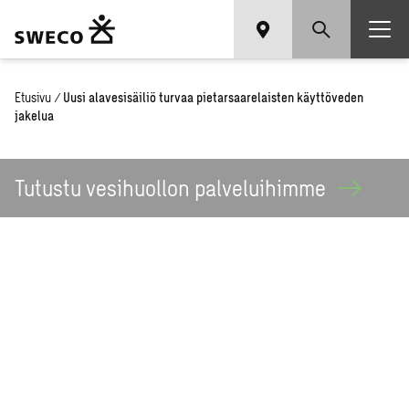
Etusivu
/
Uusi alavesisäiliö turvaa pietarsaarelaisten käyttöveden
jakelua
Tutustu vesihuollon
palveluihimme