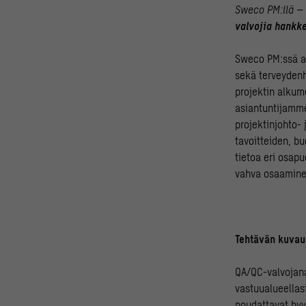
Sweco PM:llä –
valvojia hankke
Sweco PM:ssä au
sekä terveydenh
projektin alkum
asiantuntijamm
projektinjohto-
tavoitteiden, b
tietoa eri osa
vahva osaaminen
Tehtävän kuvau
QA/QC-valvojana
vastuualueellasi
noudattavat hyv