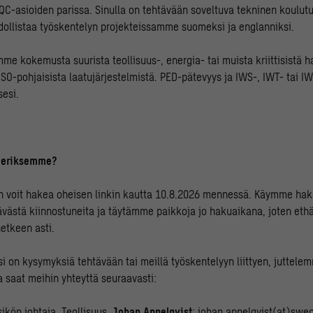
/QC-asioiden parissa. Sinulla on tehtävään soveltuva tekninen koulutu
hdollistaa työskentelyn projekteissamme suomeksi ja englanniksi.
mme kokemusta suurista teollisuus-, energia- tai muista kriittisistä 
ISO-pohjaisista laatujärjestelmistä. PED-pätevyys ja IWS-, IWT- tai IW
esi.
averiksemme?
n voit hakea oheisen linkin kautta 10.8.2026 mennessä. Käymme hak
ästä kiinnostuneita ja täytämme paikkoja jo hakuaikana, joten eth
etkeen asti.
si on kysymyksiä tehtävään tai meillä työskentelyyn liittyen, juttel
a saat meihin yhteyttä seuraavasti:
ikön johtaja, Teollisuus,
Johan Appelqvist
: johan.appelqvist(at)swec