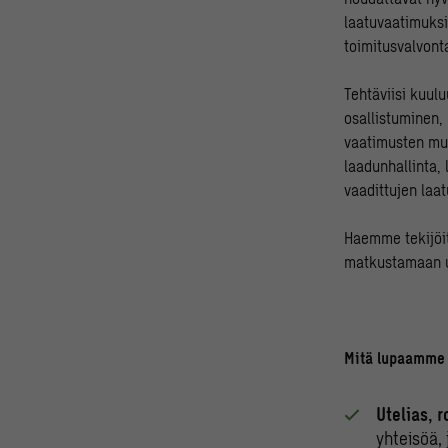
laatuvaatimuksia
toimitusvalvont
Tehtäviisi kuul
osallistuminen,
vaatimusten muk
laadunhallinta,
vaadittujen laat
Haemme tekijöit
matkustamaan us
Mitä lupaamme 
Utelias, 
yhteisöä,