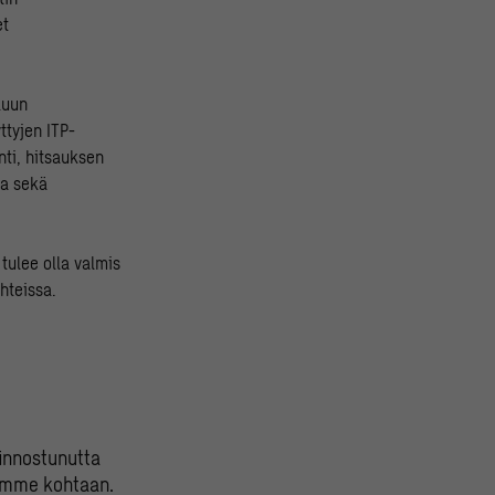
et
luun
ttyjen ITP-
ti, hitsauksen
ta sekä
tulee olla valmis
hteissa.
 innostunutta
siamme kohtaan.