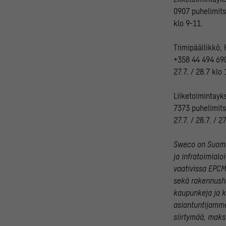
0907 puhelimitse
klo 9-11.
Tiimipäällikkö,
+358 44 494 6903
27.7. / 28.7 klo
Liiketoimintayk
7373 puhelimitse
27.7. / 28.7. / 2
Sweco on Suomen
ja infratoimial
vaativissa EPCM
sekä rakennusha
kaupunkeja ja 
asiantuntijamm
siirtymää, mak