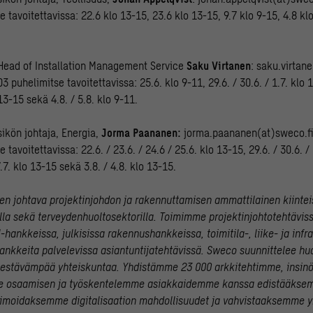
 tavoitettavissa: 22.6 klo 13-15, 23.6 klo 13-15, 9.7 klo 9-15, 4.8 kl
 Head of Installation Management Service
Saku Virtanen
: saku.virtan
 puhelimitse tavoitettavissa: 25.6. klo 9-11, 29.6. / 30.6. / 1.7. klo 13
 13-15 sekä 4.8. / 5.8. klo 9-11.
sikön johtaja, Energia,
Jorma Paananen:
jorma.paananen(at)sweco.fi
 tavoitettavissa: 22.6. / 23.6. / 24.6 / 25.6. klo 13-15, 29.6. / 30.6. / 
7.7. klo 13-15 sekä 3.8. / 4.8. klo 13-15.
 johtava projektinjohdon ja rakennuttamisen ammattilainen kiinteis
oilla sekä terveydenhuoltosektorilla. Toimimme projektinjohtotehtävis
-hankkeissa, julkisissa rakennushankkeissa, toimitila-, liike- ja inf
nkkeita palvelevissa asiantuntijatehtävissä. Sweco suunnittelee h
kestävämpää yhteiskuntaa. Yhdistämme 23 000 arkkitehtimme, insin
e osaamisen ja työskentelemme asiakkaidemme kanssa edistääkse
simoidaksemme digitalisaation mahdollisuudet ja vahvistaaksemme 