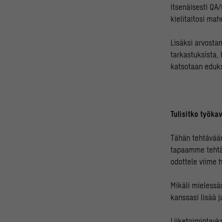
itsenäisesti QA
kielitaitosi ma
Lisäksi arvosta
tarkastuksista, 
katsotaan eduks
Tulisitko työk
Tähän tehtävää
tapaamme tehtäv
odottele viime h
Mikäli mielessä
kanssasi lisää j
Liiketoimintayks