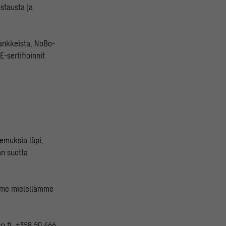
stausta ja
hankkeista, NoBo-
E-sertifioinnit
emuksia läpi,
än suotta
emme mielellämme
o.fi, +358 50 466