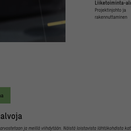
Liiketoiminta-al
Projektinjohto ja
rakennuttaminen
aa
alvoja
vostetaan ja meillä viihdytään. Näistä loistavista lähtökohdista k