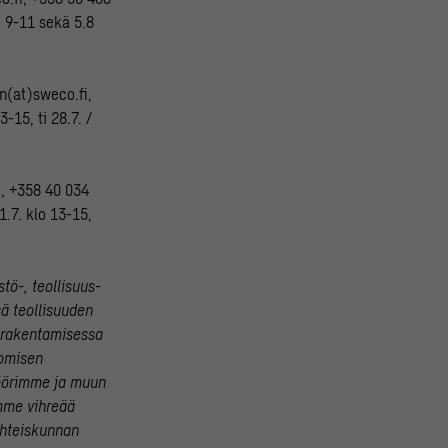
o 9-11 sekä 5.8
en(at)sweco.fi,
-15, ti 28.7. /
, +358 40 034
1.7. klo 13-15,
tö-, teollisuus-
sä teollisuuden
rarakentamisessa
uomisen
öörimme ja muun
mme vihreää
yhteiskunnan