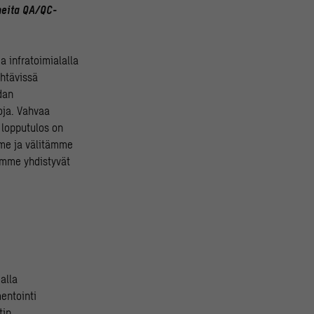
eita QA/QC-
 infratoimialalla
ehtävissä
dan
oja. Vahvaa
 lopputulos on
mme ja välitämme
ämme yhdistyvät
alla
mentointi
tin