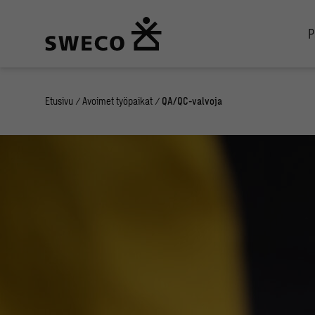
P
Etusivu
/
Avoimet työpaikat
/
QA/QC-valvoja