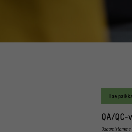
Hae paikk
QA/QC-v
Osaamistamme ar