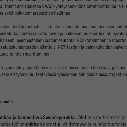
. Toimit ensisijaisena QA/QC-yhteyshenkilönä laitetoimittajille ja tu
aa sekä poikkeamaraporttien hallintaa.
uu esimerkiksi tarkastus- ja testaussuunnitelman laadinnan suunnitte
 pistetarkastusten suorittaminen ja poikkeamien koordinointi hyväksy
aisesti, asennustöiden laadun seuranta, NCR-tutkiminen ja raportoin
 laatudokumentaation käsittely, NDT-testien ja painekokeiden valvon
uauditointien suorittaminen.
ä työmaille ympäri Suomen. Tässä roolissa työ on liikkuvaa, ja sinun 
ein eri työmaille. Tehtävässä työskennellään pääasiassa projektiko
sinulle
rohkea ja kannustava Sweco-porukka.
Olet osa mutkatonta ja
 jonka työilmapiirissä korostuu välittömyys ja kunnioitus toi