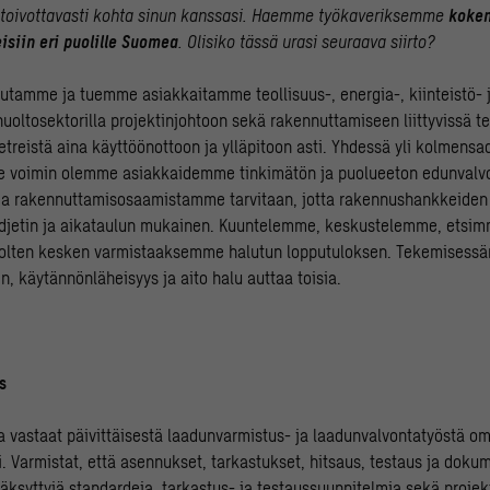
 toivottavasti kohta sinun kanssasi. Haemme työkaveriksemme
koken
isiin eri puolille Suomea
. Olisiko tässä urasi seuraava siirto?
tamme ja tuemme asiakkaitamme teollisuus-, energia-, kiinteistö- ja
uoltosektorilla projektinjohtoon sekä rakennuttamiseen liittyvissä t
etreistä aina käyttöönottoon ja ylläpitoon asti. Yhdessä yli kolmensa
e voimin olemme asiakkaidemme tinkimätön ja puolueeton edunvalv
 ja rakennuttamisosaamistamme tarvitaan, jotta rakennushankkeiden
udjetin ja aikataulun mukainen. Kuuntelemme, keskustelemme, etsi
puolten kesken varmistaaksemme halutun lopputuloksen. Tekemisess
, käytännönläheisyys ja aito halu auttaa toisia.
s
 vastaat päivittäisestä laadunvarmistus- ja laadunvalvontatyöstä om
. Varmistat, että asennukset, tarkastukset, hitsaus, testaus ja doku
äksyttyjä standardeja, tarkastus- ja testaussuunnitelmia sekä projek