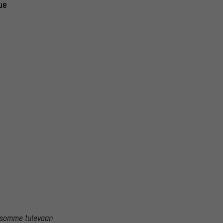
ue
atsomme tulevaan