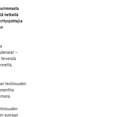
suurimmasta
lä hetkellä
yritysjohtajia
en
ta
udenalat –
 terveistä
ennettä,
an teollisuuden
rosenttia
eemana.
otoisuuden
sen suoraan