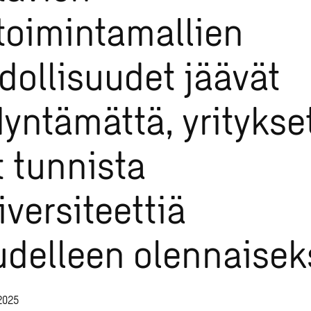
etoimintamallien
ollisuudet jäävät
yntämättä, yritykse
t tunnista
iversiteettiä
udelleen olennaisek
.2025