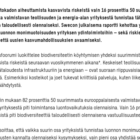
tokadon aiheuttamista kasvavista riskeistä vain 16 prosenttia 50 
a valmistavan teollisuuden ja energia-alan yrityksestä tunnistaa täl
n taloudellisesti olennaiseksi. Swecon julkaisema raportti kehottaa 
 luonnon monimuotoisuuden yrityksen ydintoimintoihin – sekä riski
i että uusien kasvumahdollisuuksien avaamiseksi.
foorumi luokittelee
biodiversiteetin köyhtymisen
yhdeksi suurimmis
ista riskeistä seuraavan vuosikymmenen aikana*. Keskeiset teollisu
taloudesta infrastruktuuriin ja energiaan – ovat suoraan riippuvaisia
 Esimerkiksi kosteikot ja joet tukevat kriittisiä palveluja, kuten liik
jäähdytystä.
in
mukaan 82 prosenttia 50 suurimmasta eurooppalaisesta valmistav
yrityksestä piti toimintansa luontovaikutuksia olennaisina. Vain 16 p
istä piti biodiversiteettiä taloudellisesti olennaisena vastuullisuust
oittaa, että vaikka suurin osa yrityksistä tunnistaa luonnon monimu
usten kannalta olennaiseksi kysymykseksi, vain pieni osa yhdistää 