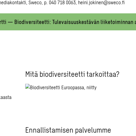
mediakontakti, Sweco, p. 040 718 0063,
heini.jokinen@sweco.fi
rtti — Biodiversiteetti: Tulevaisuuskestävän liiketoiminnan 
Mitä biodiversiteetti tarkoittaa?
Ennallistamisen palvelumme