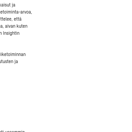
kaisut ja
iketoiminta-arvoa,
telee, että
a, aivan kuten
n Insightin
liiketoiminnan
utusten ja
asti useammin