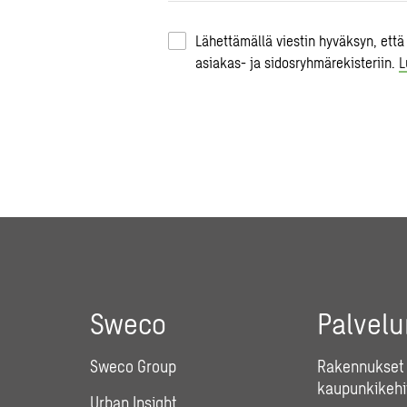
Lähettämällä viestin hyväksyn, että
asiakas- ja sidosryhmärekisteriin.
L
Sweco
Palvel
Sweco Group
Rakennukset 
kaupunkikehi
Urban Insight