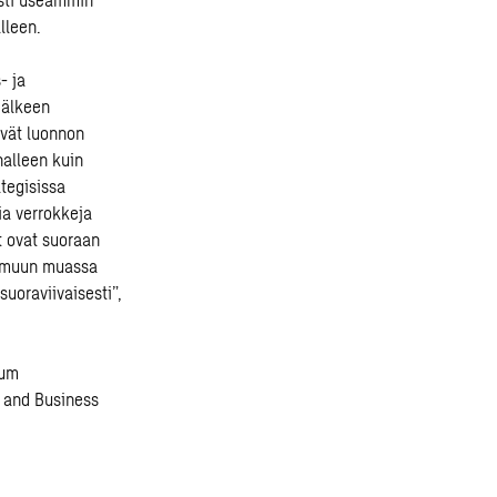
alleen.
- ja
jälkeen
ävät luonnon
nalleen kuin
ategisissa
ia verrokkeja
t ovat suoraan
n muun muassa
suoraviivaisesti”,
rum
 and Business