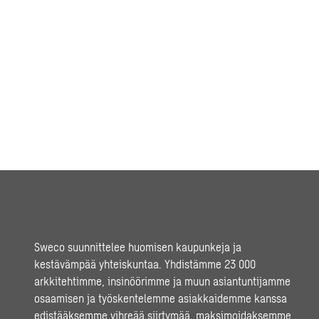
Sweco suunnittelee huomisen kaupunkeja ja
kestävämpää yhteiskuntaa. Yhdistämme 23 000
arkkitehtimme, insinöörimme ja muun asiantuntijamme
osaamisen ja työskentelemme asiakkaidemme kanssa
edistääksemme vihreää siirtymää, maksimoidaksemme