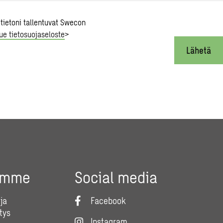
 tietoni tallentuvat Swecon
ue tietosuojaseloste
>
Lähetä
umme
Social media
ja
Facebook
tys
Instagram