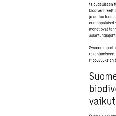
taloudelliseen t
biodiversiteetti
ja auttaa luoma
eurooppalaiset 
monet ovat teh
asiantuntijajoh
Swecon raportti
rakentamiseen. 
riippuvuuksien t
Suomes
biodiv
vaiku
Suomalaiset ene