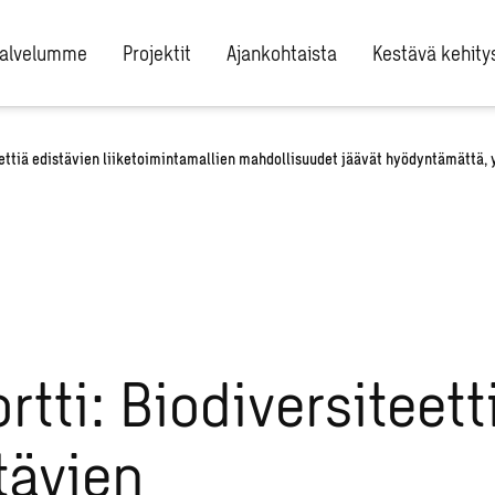
alvelumme
Projektit
Ajankohtaista
Kestävä kehity
eettiä edistävien liiketoimintamallien mahdollisuudet jäävät hyödyntämättä, y
rtti: Biodiversiteett
tävien