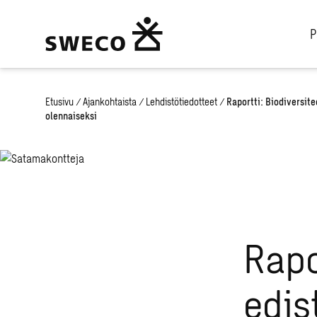
P
Etusivu
/
Ajankohtaista
/
Lehdistötiedotteet
/
Raportti: Biodiversit
olennaiseksi
Rapo
edis