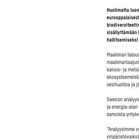
Huolimatta luon
eurooppalaisest
biodiversiteeti
sisällyttämään
hallitsemiseks
Maailman talous
maailmanlaajuis
kaivos- ja metsä
ekosysteemeistä.
vesihuoltoa ja 
Swecon analyys
ja energia-alan 
samoista yrityks
”Analyysimme os
ympäristövaikut