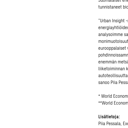
tunnistaneet bi
”Urban Insight 
energiayhtiöide
analysoimme sam
monimuotoisuutt
eurooppalaiset v
pohdinnoissamme
enemmän metsäte
liiketoiminnan 
autoteollisuutta
sanoo Piia Pess
* World Econom
**World Econom
Lisätietoja:
Piia Pessala, E