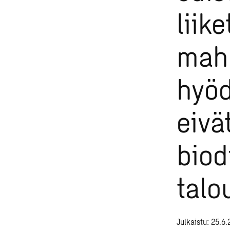
liik
mahd
hyöd
eivä
biod
talo
Julkaistu: 25.6