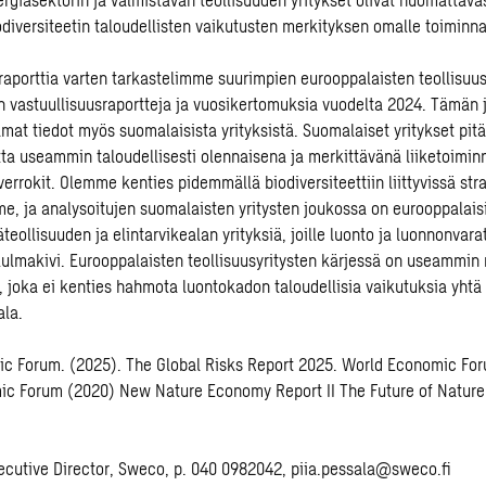
odiversiteetin taloudellisten vaikutusten merkityksen omalle toiminn
-raporttia varten tarkastelimme suurimpien eurooppalaisten teollisuus
n vastuullisuusraportteja ja vuosikertomuksia vuodelta 2024. Tämän 
at tiedot myös suomalaisista yrityksistä. Suomalaiset yritykset pit
a useammin taloudellisesti olennaisena ja merkittävänä liiketoimin
errokit. Olemme kenties pidemmällä biodiversiteettiin liittyvissä str
, ja analysoitujen suomalaisten yritysten joukossa on eurooppalais
ollisuuden ja elintarvikealan yrityksiä, joille luonto ja luonnonvara
kulmakivi. Eurooppalaisten teollisuusyritysten kärjessä on useammi
, joka ei kenties hahmota luontokadon taloudellisia vaikutuksia yhtä 
ala.
ic Forum. (2025).
The Global Risks Report 2025. World Economic Fo
ic Forum (2020)
New Nature Economy Report II The Future of Nature
xecutive Director, Sweco, p. 040 0982042,
piia.pessala@sweco.fi