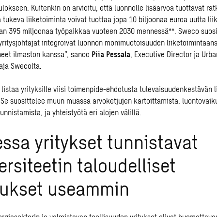
ulokseen. Kuitenkin on arvioitu, että luonnolle lisäarvoa tuottavat rat
ä tuk
e
va liiketoiminta voivat tuottaa jopa 10 biljoonaa euroa uutta li
an 395 miljoonaa työpaikkaa vuoteen 2030 mennessä**. Sweco suosit
yritysjohtajat integroivat luonnon monimuotoisuuden liiketoimintaans
neet ilmaston kanssa”, sanoo
Piia Pessala
, Executive Director ja Urba
taja Swecolta.
listaa yrityksille viisi toimenpide-ehdotusta tulevaisuudenkestävän 
Se suosittelee muun muassa arvoketjujen kartoittamista, luontovaik
unnistamista, ja yhteistyötä eri alojen välillä.
sa yritykset tunnistavat
ersiteetin taloudelliset
tukset useammin
rgiasektorin ja valmistavan teollisuuden yritykset olivat huomattav