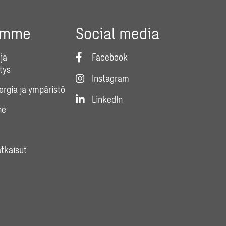
umme
Social media
ja
Facebook
tys
Instagram
nergia ja ympäristö
LinkedIn
ne
atkaisut