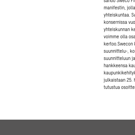
sanoo Sweco Fi
manifestin, jol
yhteiskuntaa. S
konsernissa vuo
yhteiskunnan ke
voimme olla osa
kertoo.Swecon k
suunnittelu-, k
suunnitteluun j
hankkeensa kaut
kaupunkikehity
julkaistaan 25. 
tutustua osoitt