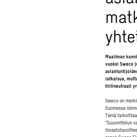
matk
yhte
Maailman kunni
vuoksi Sweco ju
asiantuntijoide
ratkaisua, mut
hiilineutraali 
Sweco on merkit
Suomessa olemm
Tämä tarkoittaa
“Suunnittelun v
Ilmastotavoittee