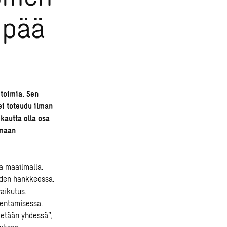
mpää
toimia. Sen
ei toteudu ilman
kautta olla osa
emaan
a maailmalla.
uden hankkeessa.
vaikutus.
kentamisessa.
edetään yhdessä”,