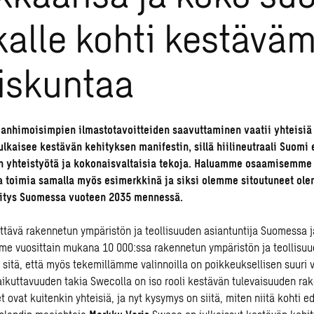
alle kohti kestävä
iskuntaa
anhimoisimpien ilmastotavoitteiden saavuttaminen vaatii yhteisiä 
lkaisee kestävän kehityksen manifestin, sillä hiilineutraali Suomi 
n yhteistyötä ja kokonaisvaltaisia tekoja. Haluamme osaamisemme 
ta toimia samalla myös esimerkkinä ja siksi olemme sitoutuneet ol
yritys Suomessa vuoteen 2035 mennessä.
tävä rakennetun ympäristön ja teollisuuden asiantuntija Suomessa j
e vuosittain mukana 10 000:ssa rakennetun ympäristön ja teollisu
 sitä, että myös tekemillämme valinnoilla on poikkeuksellisen suuri 
aikuttavuuden takia Swecolla on iso rooli kestävän tulevaisuuden ra
t ovat kuitenkin yhteisiä, ja nyt kysymys on siitä, miten niitä kohti 