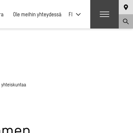
ra
Ole meihin yhteydessä
FI
uomen