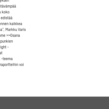
tyksen
estävämpää
a koko
 edistää
 ennen kaikkea
a”, Markku Varis
amme >>
Osana
aupunkien
ight -
at
t -teema
raportteihin voi