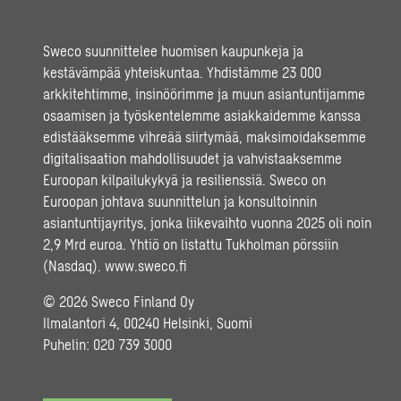
Sweco suunnittelee huomisen kaupunkeja ja
kestävämpää yhteiskuntaa. Yhdistämme 23 000
arkkitehtimme, insinöörimme ja muun asiantuntijamme
osaamisen ja työskentelemme asiakkaidemme kanssa
edistääksemme vihreää siirtymää, maksimoidaksemme
digitalisaation mahdollisuudet ja vahvistaaksemme
Euroopan kilpailukykyä ja resilienssiä. Sweco on
Euroopan johtava suunnittelun ja konsultoinnin
asiantuntijayritys, jonka liikevaihto vuonna 2025 oli noin
2,9 Mrd euroa. Yhtiö on listattu Tukholman pörssiin
(Nasdaq).
www.sweco.fi
© 2026 Sweco Finland Oy
Ilmalantori 4, 00240 Helsinki, Suomi
Puhelin:
020 739 3000