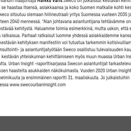
nlandin maajohtaja
Markku Varis
.Sweco on julkaissut kestävän kehi
la se haastaa itsensä, asiakkaansa ja koko Suomen matkalle kohti k
weco sitoutuu olemaan hiilineutraali yritys Suomessa vuoteen 2035 j
teen 2040 mennessä. “Alan johtavana asiantuntijana tehtävämme on
stävää kehitystä. Haluamme toimia esimerkkinä, mutta uskon, että
 ratkaisua. Parhaat ratkaisut luomme yhdessä asiakkaidemme kanss
estävän kehityksen manifestiin voi tutustua tarkemmin
kotisivuill
onsultointi- ja asiantuntijatyötään Sweco osallistuu tulevaisuuden k
a kestävän yhteiskunnan kehittämiseen myös muun muassa Urban Ins
ta. Urban Insight -raporttisarjassa Swecon asiantuntijat tarkastelev
ksen haasteita asukkaiden näkökulmasta. Vuoden 2020 Urban Insigh
helmikuuta ja ensimmäinen raportti 31. maaliskuuta. Jo julkaistuihin 
eessa
www.swecourbaninsight.com