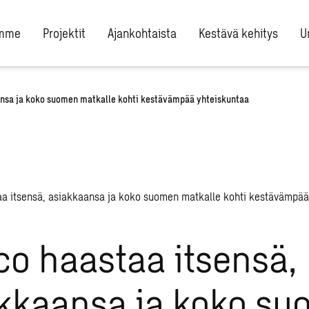
umme
Projektit
Ajankohtaista
Kestävä kehitys
U
ansa ja koko suomen matkalle kohti kestävämpää yhteiskuntaa
o haastaa itsensä,
kkaansa ja koko s