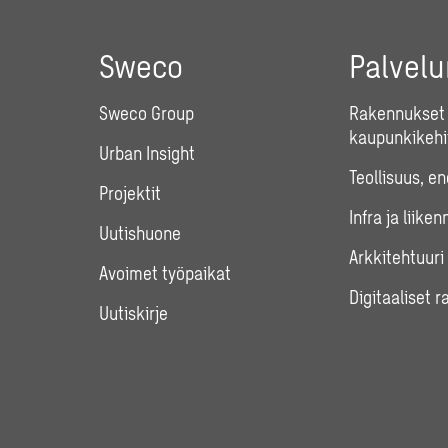
Sweco
Palvel
Sweco Group
Rakennukset 
kaupunkikehi
Urban Insight
Teollisuus, e
Projektit
Infra ja liiken
Uutishuone
Arkkitehtuuri
Avoimet työpaikat
Digitaaliset r
Uutiskirje