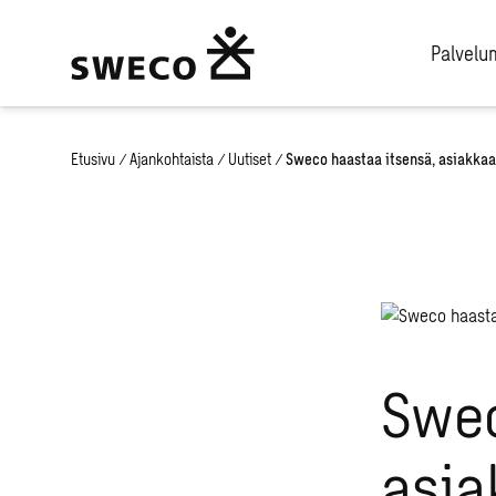
Palvel
Etusivu
/
Ajankohtaista
/
Uutiset
/
Sweco haastaa itsensä, asiakka
Swec
asia