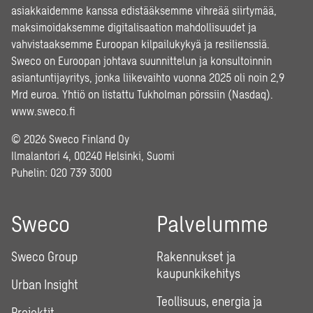
asiakkaidemme kanssa edistääksemme vihreää siirtymää,
maksimoidaksemme digitalisaation mahdollisuudet ja
vahvistaaksemme Euroopan kilpailukykyä ja resilienssiä.
Sweco on Euroopan johtava suunnittelun ja konsultoinnin
asiantuntijayritys, jonka liikevaihto vuonna 2025 oli noin 2,9
Mrd euroa. Yhtiö on listattu Tukholman pörssiin (Nasdaq).
www.sweco.fi
© 2026 Sweco Finland Oy
Ilmalantori 4, 00240 Helsinki, Suomi
Puhelin:
020 739 3000
Sweco
Palvelumme
Sweco Group
Rakennukset ja
kaupunkikehitys
Urban Insight
Teollisuus, energia ja
Projektit