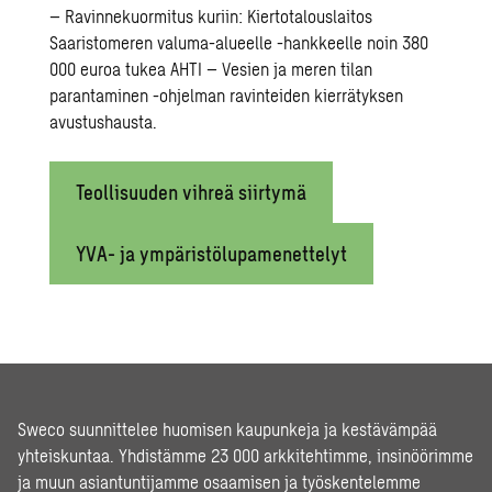
– Ravinnekuormitus kuriin: Kiertotalouslaitos
Saaristomeren valuma-alueelle -hankkeelle noin 380
000 euroa tukea
AHTI – Vesien ja meren tilan
parantaminen -ohjelman
ravinteiden kierrätyksen
avustushausta.
Teollisuuden vihreä siirtymä
YVA- ja ympäristölupamenettelyt
Sweco suunnittelee huomisen kaupunkeja ja kestävämpää
yhteiskuntaa. Yhdistämme 23 000 arkkitehtimme, insinöörimme
ja muun asiantuntijamme osaamisen ja työskentelemme