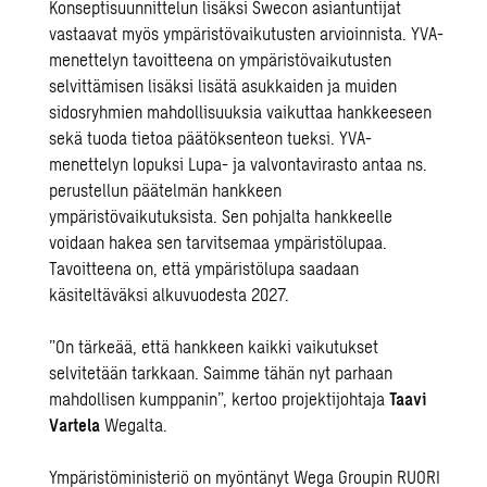
Konseptisuunnittelun lisäksi Swecon asiantuntijat
vastaavat myös ympäristövaikutusten arvioinnista. YVA-
menettelyn tavoitteena on ympäristövaikutusten
selvittämisen lisäksi lisätä asukkaiden ja muiden
sidosryhmien mahdollisuuksia vaikuttaa hankkeeseen
sekä tuoda tietoa päätöksenteon tueksi. YVA-
menettelyn lopuksi Lupa- ja valvontavirasto antaa ns.
perustellun päätelmän hankkeen
ympäristövaikutuksista. Sen pohjalta hankkeelle
voidaan hakea sen tarvitsemaa ympäristölupaa.
Tavoitteena on, että ympäristölupa saadaan
käsiteltäväksi alkuvuodesta 2027.
”On tärkeää, että hankkeen kaikki vaikutukset
selvitetään tarkkaan. Saimme tähän nyt parhaan
mahdollisen kumppanin”, kertoo projektijohtaja
Taavi
Vartela
Wegalta.
Ympäristöministeriö on myöntänyt Wega Groupin RUORI