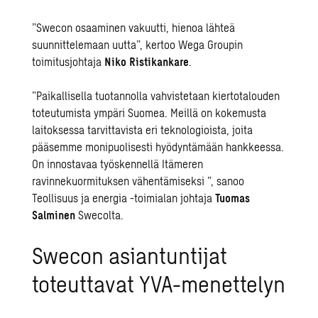
”Swecon osaaminen vakuutti, hienoa lähteä
suunnittelemaan uutta”, kertoo Wega Groupin
toimitusjohtaja
Niko Ristikankare
.
”Paikallisella tuotannolla vahvistetaan kiertotalouden
toteutumista ympäri Suomea. Meillä on kokemusta
laitoksessa tarvittavista eri teknologioista, joita
pääsemme monipuolisesti hyödyntämään hankkeessa.
On innostavaa työskennellä Itämeren
ravinnekuormituksen vähentämiseksi ”, sanoo
Teollisuus ja energia -toimialan johtaja
Tuomas
Salminen
Swecolta.
Swecon asiantuntijat
toteuttavat YVA-menettelyn