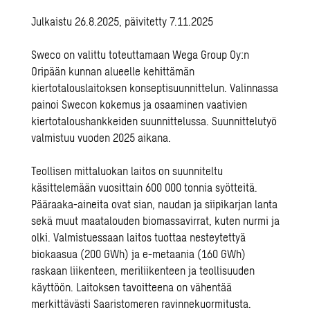
Julkaistu 26.8.2025, päivitetty 7.11.2025
Sweco on valittu toteuttamaan Wega Group Oy:n
Oripään kunnan alueelle kehittämän
kiertotalouslaitoksen konseptisuunnittelun. Valinnassa
painoi Swecon kokemus ja osaaminen vaativien
kiertotaloushankkeiden suunnittelussa. Suunnittelutyö
valmistuu vuoden 2025 aikana.
Teollisen mittaluokan laitos on suunniteltu
käsittelemään vuosittain 600 000 tonnia syötteitä.
Pääraaka-aineita ovat sian, naudan ja siipikarjan lanta
sekä muut maatalouden biomassavirrat, kuten nurmi ja
olki. Valmistuessaan laitos tuottaa nesteytettyä
biokaasua (200 GWh) ja e-metaania (160 GWh)
raskaan liikenteen, meriliikenteen ja teollisuuden
käyttöön. Laitoksen tavoitteena on vähentää
merkittävästi Saaristomeren ravinnekuormitusta.