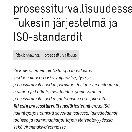
prosessiturvallisuudessa
Tukesin järjestelmä ja
ISO-standardit
Riskienhallinta
prosessiturvallisuus
Riskiperusteinen ajattelutapa muodostaa
laadunhallinnan sekä ympäristö-, työ- ja
prosessiturvallisuuden
perustan. Riskien tunnistaminen,
arviointi ja hallinta ovat laadun, ympäristön ja
prosessiturvallisuuden johtamisen peruspilareita.
Tukesin prosessiturvallisuusjärjestelmä
eroaa ISO-
hallintajärjestelmistä soveltamisalassa, lainsäädännön
roolissa ja toiminnanharjoittajien yleispätevyydessä
sekä viranmaisvalvonnassa.