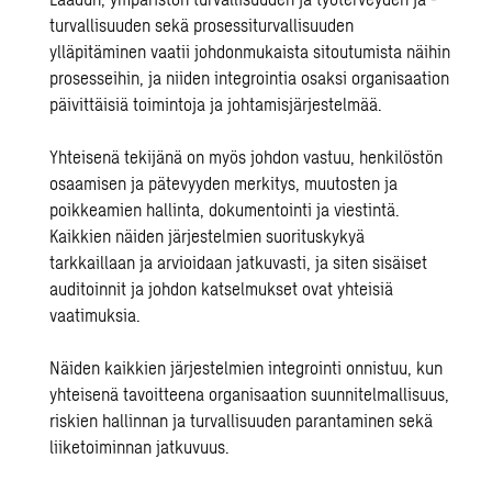
turvallisuuden sekä prosessiturvallisuuden
ylläpitäminen vaatii johdonmukaista sitoutumista näihin
prosesseihin, ja niiden integrointia osaksi organisaation
päivittäisiä toimintoja ja johtamisjärjestelmää.
Yhteisenä tekijänä on myös johdon vastuu, henkilöstön
osaamisen ja pätevyyden merkitys, muutosten ja
poikkeamien hallinta, dokumentointi ja viestintä.
Kaikkien näiden järjestelmien suorituskykyä
tarkkaillaan ja arvioidaan jatkuvasti, ja siten sisäiset
auditoinnit ja johdon katselmukset ovat yhteisiä
vaatimuksia.
Näiden kaikkien järjestelmien integrointi onnistuu, kun
yhteisenä tavoitteena organisaation suunnitelmallisuus,
riskien hallinnan ja turvallisuuden parantaminen sekä
liiketoiminnan jatkuvuus.