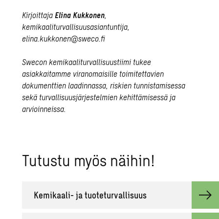
Kirjoittaja
Elina Kukkonen
,
kemikaaliturvallisuusasiantuntija,
elina.kukkonen@sweco.fi
Swecon kemikaaliturvallisuustiimi tukee
asiakkaitamme viranomaisille toimitettavien
dokumenttien laadinnassa, riskien tunnistamisessa
sekä turvallisuusjärjestelmien kehittämisessä ja
arvioinneissa.
Tu­tus­tu myös näi­hin!
Ke­mi­kaa­li- ja tuo­te­tur­val­li­suus