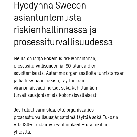
Hyödynnä Swecon
asiantuntemusta
riskienhallinnassa ja
prosessiturvallisuudessa
Meillä on laaja kokemus
riskienhallinnan
,
prosessiturvallisuuden
ja ISO-standardien
soveltamisesta. Autamme organisaatioita tunnistamaan
ja hallitsemaan riskejä, täyttämään
viranomaisvaatimukset sekä kehittämään
turvallisuusjohtamista kokonaisvaltaisesti.
Jos haluat varmistaa, että organisaatiosi
prosessiturvallisuusjärjestelmä täyttää sekä Tukesin
että ISO-standardien vaatimukset – ota meihin
yhteyttä.