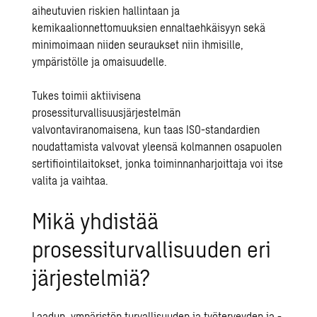
aiheutuvien riskien hallintaan ja
kemikaalionnettomuuksien ennaltaehkäisyyn sekä
minimoimaan niiden seuraukset niin ihmisille,
ympäristölle ja omaisuudelle.
Tukes toimii aktiivisena
prosessiturvallisuusjärjestelmän
valvontaviranomaisena, kun taas ISO-standardien
noudattamista valvovat yleensä kolmannen osapuolen
sertifiointilaitokset, jonka toiminnanharjoittaja voi itse
valita ja vaihtaa.
Mikä yhdistää
prosessiturvallisuuden eri
järjestelmiä?
Laadun, ympäristön turvallisuuden ja työterveyden ja -