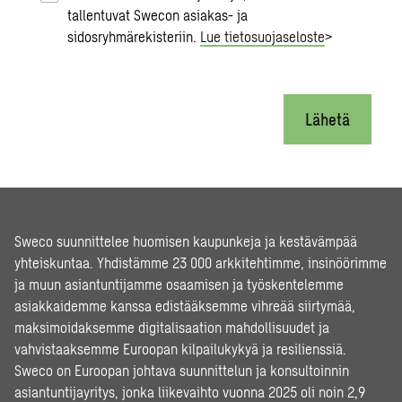
tallentuvat Swecon asiakas- ja
sidosryhmärekisteriin.
Lue tietosuojaseloste
>
Lähetä
Sweco suunnittelee huomisen kaupunkeja ja kestävämpää
yhteiskuntaa. Yhdistämme 23 000 arkkitehtimme, insinöörimme
ja muun asiantuntijamme osaamisen ja työskentelemme
asiakkaidemme kanssa edistääksemme vihreää siirtymää,
maksimoidaksemme digitalisaation mahdollisuudet ja
vahvistaaksemme Euroopan kilpailukykyä ja resilienssiä.
Sweco on Euroopan johtava suunnittelun ja konsultoinnin
asiantuntijayritys, jonka liikevaihto vuonna 2025 oli noin 2,9