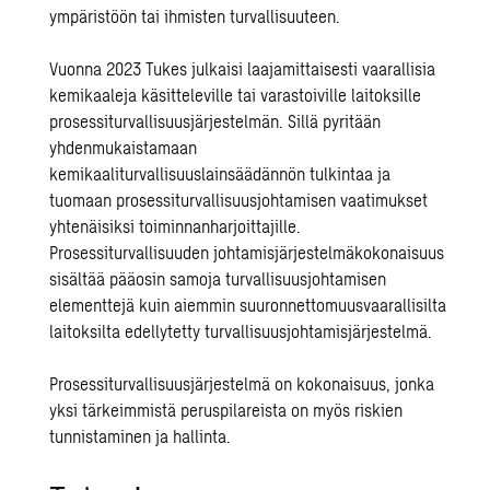
ympäristöön tai ihmisten turvallisuuteen.
Vuonna 2023 Tukes julkaisi laajamittaisesti vaarallisia
kemikaaleja käsitteleville tai varastoiville laitoksille
prosessiturvallisuusjärjestelmän. Sillä pyritään
yhdenmukaistamaan
kemikaaliturvallisuuslainsäädännön tulkintaa ja
tuomaan prosessiturvallisuusjohtamisen vaatimukset
yhtenäisiksi toiminnanharjoittajille.
Prosessiturvallisuuden johtamisjärjestelmäkokonaisuus
sisältää pääosin samoja turvallisuusjohtamisen
elementtejä kuin aiemmin suuronnettomuusvaarallisilta
laitoksilta edellytetty turvallisuusjohtamisjärjestelmä.
Prosessiturvallisuusjärjestelmä on kokonaisuus, jonka
yksi tärkeimmistä peruspilareista on myös riskien
tunnistaminen ja hallinta.