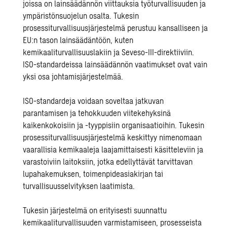
joissa on lainsäädännön viittauksia työturvallisuuden ja
ympäristönsuojelun osalta. Tukesin
prosessiturvallisuusjärjestelmä perustuu kansalliseen ja
EU:n tason lainsäädäntöön, kuten
kemikaaliturvallisuuslakiin ja Seveso-III-direktiiviin.
ISO-standardeissa lainsäädännön vaatimukset ovat vain
yksi osa johtamisjärjestelmää.
ISO-standardeja voidaan soveltaa jatkuvan
parantamisen ja tehokkuuden viitekehyksinä
kaikenkokoisiin ja -tyyppisiin organisaatioihin. Tukesin
prosessiturvallisuusjärjestelmä keskittyy nimenomaan
vaarallisia kemikaaleja laajamittaisesti käsitteleviin ja
varastoiviin laitoksiin, jotka edellyttävät tarvittavan
lupahakemuksen, toimenpideasiakirjan tai
turvallisuusselvityksen laatimista.
Tukesin järjestelmä on erityisesti suunnattu
kemikaaliturvallisuuden varmistamiseen, prosesseista