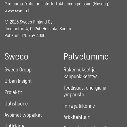
Mrd euroa. Yhtiö on listattu Tukholman pörssiin (Nasdaq).
www.sweco.fi
© 2026 Sweco Finland Oy
Ilmalantori 4, 00240 Helsinki, Suomi
Puhelin:
020 739 3000
Sweco
Palvelumme
Sweco Group
Rakennukset ja
kaupunkikehitys
Urban Insight
Teollisuus, energia ja
Projektit
ympäristö
Uutishuone
Infra ja liikenne
Avoimet työpaikat
Arkkitehtuuri
Uutiskirje