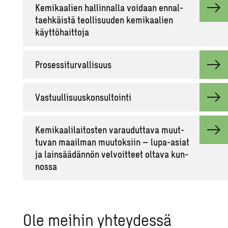
Ke­mi­kaa­lien hal­lin­nal­la voi­daan en­nal­
taeh­käis­tä teol­li­suu­den ke­mi­kaa­lien
käyt­tö­hait­to­ja
Pro­ses­si­tur­val­li­suus
Vas­tuul­li­suus­kon­sul­toin­ti
Ke­mi­kaa­li­lai­tos­ten va­rau­dut­ta­va muut­
tu­van maa­il­man muu­tok­siin – lupa-asiat
ja lain­sää­dän­nön vel­voit­teet ol­ta­va kun­
nos­sa
Ole mei­hin yh­tey­des­sä