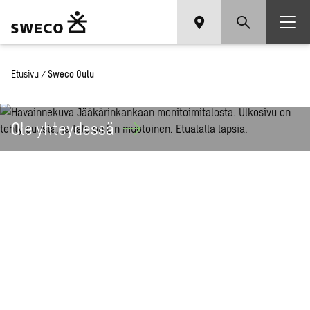
Etusivu
/
Sweco Oulu
Ole
yhteydessä