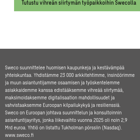
Tutustu vihreän siirtymän työpaikkoihin Swecolla
Sweco suunnittelee huomisen kaupunkeja ja kestävämpää
yhteiskuntaa. Yhdistämme 23 000 arkkitehtimme, insinöörimme
ja muun asiantuntijamme osaamisen ja työskentelemme
asiakkaidemme kanssa edistääksemme vihreää siirtymää,
maksimoidaksemme digitalisaation mahdollisuudet ja
vahvistaaksemme Euroopan kilpailukykyä ja resilienssiä.
Sweco on Euroopan johtava suunnittelun ja konsultoinnin
asiantuntijayritys, jonka liikevaihto vuonna 2025 oli noin 2,9
Mrd euroa. Yhtiö on listattu Tukholman pörssiin (Nasdaq).
www.sweco.fi