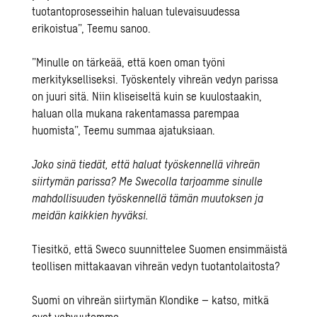
tuotantoprosesseihin haluan tulevaisuudessa
erikoistua”, Teemu sanoo.
”Minulle on tärkeää, että koen oman työni
merkitykselliseksi. Työskentely vihreän vedyn parissa
on juuri sitä. Niin kliseiseltä kuin se kuulostaakin,
haluan olla mukana rakentamassa parempaa
huomista”, Teemu summaa ajatuksiaan.
Joko sinä tiedät, että haluat työskennellä vihreän
siirtymän parissa? Me Swecolla tarjoamme sinulle
mahdollisuuden työskennellä tämän muutoksen ja
meidän kaikkien hyväksi.
Tiesitkö, että Sweco suunnittelee Suomen ensimmäistä
teollisen mittakaavan vihreän vedyn tuotantolaitosta?
Suomi on vihreän siirtymän Klondike –
katso, mitkä
ovat vahvuutemme.