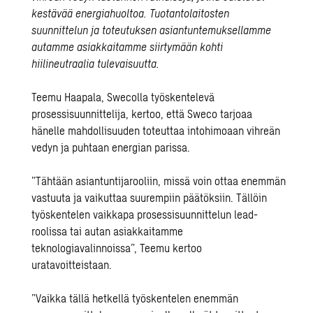
kestävää energiahuoltoa. Tuotantolaitosten
suunnittelun ja toteutuksen asiantuntemuksellamme
autamme asiakkaitamme siirtymään kohti
hiilineutraalia tulevaisuutta.
Teemu Haapala, Swecolla työskentelevä
prosessisuunnittelija, kertoo, että Sweco tarjoaa
hänelle mahdollisuuden toteuttaa intohimoaan vihreän
vedyn ja puhtaan energian parissa.
”Tähtään asiantuntijarooliin, missä voin ottaa enemmän
vastuuta ja vaikuttaa suurempiin päätöksiin. Tällöin
työskentelen vaikkapa prosessisuunnittelun lead-
roolissa tai autan asiakkaitamme
teknologiavalinnoissa”, Teemu kertoo
uratavoitteistaan.
”Vaikka tällä hetkellä työskentelen enemmän