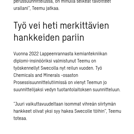
perussuunnittelussa, on minulla selkeät tavoitteet
urallani”, Teemu jatkaa.
Työ vei heti merkittävien
hankkeiden pariin
Vuonna 2022 Lappeenrannasta kemiantekniikan
diplomi-insinööriksi valmistunut Teemu on
työskennellyt Swecolla nyt reilun vuoden. Työ
Chemicals and Minerals -osaston
Prosessisuunnittelutiimissä on vienyt Teemun jo
suunnittelijaksi vedyn tuotantolaitoksen suunnitteluun.
”Juuri vaikuttavuudeltaan isommat vihreän siirtymän
hankkeet olivat yksi syy hakea Swecolle töihin”, Teemu
toteaa.