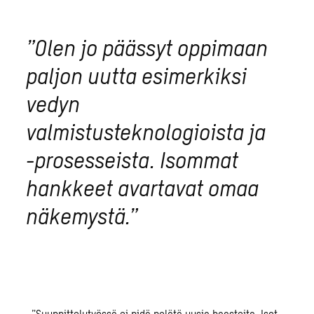
”Olen jo päässyt oppimaan
paljon uutta esimerkiksi
vedyn
valmistusteknologioista ja
-prosesseista. Isommat
hankkeet avartavat omaa
näkemystä.”
”Suunnittelutyössä ei pidä pelätä uusia haasteita. Isot