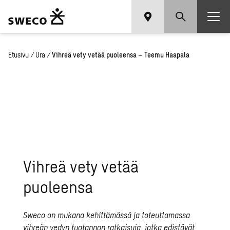
Etusivu
/
Ura
/
Vihreä vety vetää puoleensa – Teemu Haapala
V
ihreä vety vetää
puoleensa
Sweco on mukana kehittämässä ja toteuttamassa
vihreän vedyn tuotannon ratkaisuja, jotka edistävät