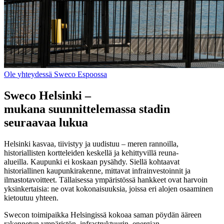
Ole
yhteydessä
Sweco
Espoossa
Sweco Helsinki –
mukana
suunnittelemassa
stadin
seuraavaa lukua
Helsinki kasvaa, tiivistyy ja uudistuu – meren rannoilla,
historiallisten kortteleiden keskellä ja kehittyvillä reuna-
alueilla. Kaupunki ei koskaan pysähdy. Siellä kohtaavat
historiallinen kaupunkirakenne, mittavat infrainvestoinnit ja
ilmastotavoitteet. Tällaisessa ympäristössä hankkeet ovat harvoin
yksinkertaisia: ne ovat kokonaisuuksia, joissa eri alojen osaaminen
kietoutuu yhteen.
Swecon toimipaikka Helsingissä kokoaa saman pöydän ääreen
rakennetun ympäristön, infrastruktuurin, energian,