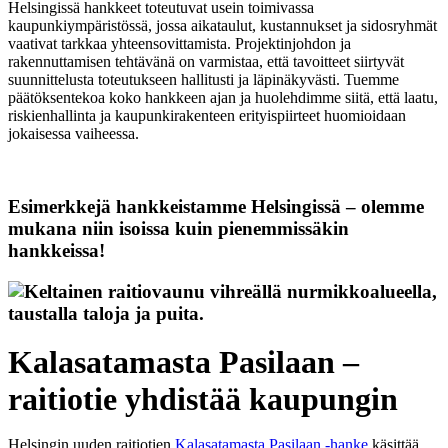
Helsingissä hankkeet toteutuvat usein toimivassa
kaupunkiympäristössä, jossa aikataulut, kustannukset ja sidosryhmät
vaativat tarkkaa yhteensovittamista. Projektinjohdon ja
rakennuttamisen tehtävänä on varmistaa, että tavoitteet siirtyvät
suunnittelusta toteutukseen hallitusti ja läpinäkyvästi. Tuemme
päätöksentekoa koko hankkeen ajan ja huolehdimme siitä, että laatu,
riskienhallinta ja kaupunkirakenteen erityispiirteet huomioidaan
jokaisessa vaiheessa.
Esimerkkejä hankkeistamme Helsingissä – olemme
mukana niin isoissa kuin pienemmissäkin
hankkeissa!
Kalasatamasta Pasilaan –
raitiotie yhdistää kaupungin
Helsingin uuden raitiotien
Kalasatamasta Pasilaan -hanke
käsittää