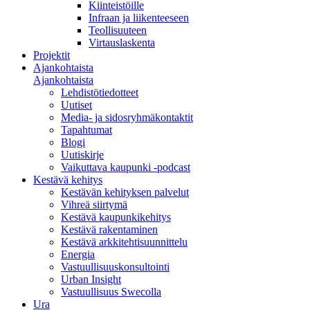
Kiinteistöille
Infraan ja liikenteeseen
Teollisuuteen
Virtauslaskenta
Projektit
Ajankohtaista
Ajankohtaista
Lehdistötiedotteet
Uutiset
Media- ja sidosryhmäkontaktit
Tapahtumat
Blogi
Uutiskirje
Vaikuttava kaupunki -podcast
Kestävä kehitys
Kestävän kehityksen palvelut
Vihreä siirtymä
Kestävä kaupunkikehitys
Kestävä rakentaminen
Kestävä arkkitehtisuunnittelu
Energia
Vastuullisuuskonsultointi
Urban Insight
Vastuullisuus Swecolla
Ura