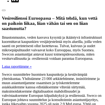
Vesiresilienssi Euroopassa – Mitä tehdä, kun vettä
on paikoin liikaa, liian vähän tai sen on liian
saastunutta?
Ilmastonmuutos, veden kasvava kysyntä ja ikääntyvä infrastruktuuri
kuormittavat kaupunkien vesijärjestelmiä myös alueilla, joilla veden
saanti on perinteisesti ollut luotettavaa. Tulvat, kuivuus ja uudet
mikroepäpuhtaudet vaivaavat koko Eurooppaa, myös Suomea.
Swecon asiantuntijat antavat kuusi toimenpidesuositusta, miten
vesiturvallisuutta ja -resilienssiä voidaan parantaa Euroopassa.
Lataa raporttimme »
Sweco suunnittelee huomisen kaupunkeja ja kestävämpää
yhteiskuntaa. Yhdistämme 23 000 arkkitehtimme, insinöörimme ja
muun asiantuntijamme osaamisen ja työskentelemme
asiakkaidemme kanssa edistääksemme vihreää siirtymää,
maksimoidaksemme digitalisaation mahdollisuudet ja
vahvistaaksemme Euroopan kilpailukykyä ja resilienssiä. Sweco on
Euroopan johtava suunnittelun ja konsultoinnin asiantuntijayritys,
jonka liikevaihto vuonna 2025 oli noin 2,9 Mrd euroa. Yhtiö on