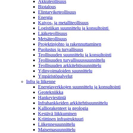
Akkuteollisuus
Biotalous
Elintarviketeollisuus
Energia
Kaivos- ja metalliteollisuus
Logistiikan suunnittelu ja konsultointi
Lääketeollisuus
Metsäteollisuus
Projektinjohto ja rakennuttaminen
Puolustus ja turvallisuus
Teollisuuden suunnittelu ja konsultointi
Teollisuuden turvallisuussuunnittelu
Teollisuuden arkkitehtisuunnittelu
Ydinvoimaloiden suunnittelu
Ympäristöpalvelut
Infra ja liikenne
Energiaverkkojen suunnittelu ja konsultointi
Geotekniikka
Hankeviestintä
Infrahankkeiden arkkitehtisuunnittelu
Kalliorakenteet ja geologia
Kestävä liikkuminen
Kriittinen infrastruktuuri
Liikennesuunnittelu
Maisemasuunnittelu