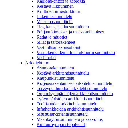
Kalliorakenteet ja geologia
Kestävä liikkuminen
Kriittinen infrastruktuuri
Liikennesuunnittelu
Maisemasuunnittelu
Tie-, katu-, ja aluesuunnittelu
Pohjatutkimukset ja maastomittaukset
Radat ja raitiotiet
Sillat ja taitorakenteet
Vastuullisuuskonsultointi
Vesirakenteiden infrastruktuurin suunnittelu
Vesihuolto
Arkkitehtuuri
Asuntorakentaminen
Kestävä arkkitehtisuunnittelu
Kaupunkisuunnittelu
Korjausrakentamisen arkkitehtisuunnittelu
Terveydenhuollon arkkitehtisuunnittelu
Oppimisympäristöjen arkkitehtisuunnittelu
Työympäristöjen arkkitehtisuunnittelu
Teollisuuden arkkitehtisuunnittelu
Infrahankkeiden arkkitehtisuunnittelu
Sisustusarkkitehtisuunnittelu
Maankäytön suunnittelu ja kaavoitus
Kulttuuriympäristöpalvelut