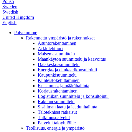
Polish
Sweden
Swedish
United Kingdom
English
Palvelumme
Rakennettu ympäristö ja rakennukset
Asuntorakentaminen
Arkkitehtuuri
Maisemasuunnittelu
Maankäytön suunnittelu ja kaavoitus
Datakeskussuunnittelu
Energia- ja elinkaarikonsultointi
Kaupunkisuunnittelu
Kiinteistökehittäminen
Kustannus- ja määrähallinta
Korjausrakentaminen
Logistiikan suunnittelu ja konsultointi
Rakennesuunnittelu
Sisäilman laatu ja laadunhallinta
Talotekniset ratkaisut
Tutkimuspalvelut
Palvelut taloyhtiöille
Teollisuus, energia ja ympäristö