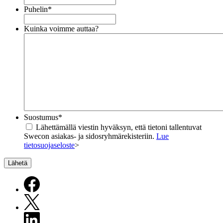
Puhelin
*
Kuinka voimme auttaa?
Suostumus
*
Lähettämällä viestin hyväksyn, että tietoni tallentuvat
Swecon asiakas- ja sidosryhmärekisteriin.
Lue
tietosuojaseloste
>
Lähetä