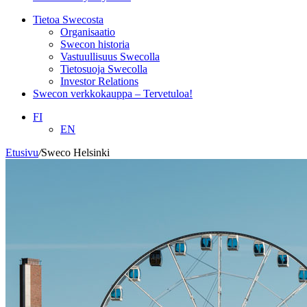
Tietoa Swecosta
Organisaatio
Swecon historia
Vastuullisuus Swecolla
Tietosuoja Swecolla
Investor Relations
Swecon verkkokauppa – Tervetuloa!
FI
EN
Etusivu
/
Sweco Helsinki