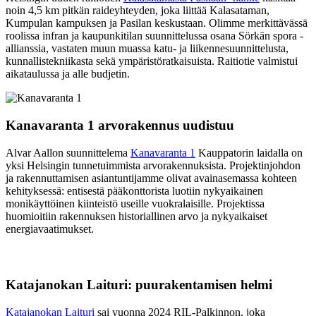
noin 4,5 km pitkän raideyhteyden, joka liittää Kalasataman,
Kumpulan kampuksen ja Pasilan keskustaan. Olimme merkittävässä
roolissa infran ja kaupunkitilan suunnittelussa osana Sörkän spora -
allianssia, vastaten muun muassa katu- ja liikennesuunnittelusta,
kunnallistekniikasta sekä ympäristöratkaisuista. Raitiotie valmistui
aikataulussa ja alle budjetin.
Kanavaranta 1 arvorakennus uudistuu
Alvar Aallon suunnittelema
Kanavaranta 1
Kauppatorin laidalla on
yksi Helsingin tunnetuimmista arvorakennuksista. Projektinjohdon
ja rakennuttamisen asiantuntijamme olivat avainasemassa kohteen
kehityksessä: entisestä pääkonttorista luotiin nykyaikainen
monikäyttöinen kiinteistö useille vuokralaisille. Projektissa
huomioitiin rakennuksen historiallinen arvo ja nykyaikaiset
energiavaatimukset.
Katajanokan Laituri: puurakentamisen helmi
Katajanokan Laituri
sai vuonna 2024 RIL-Palkinnon, joka