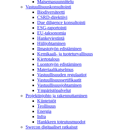
Maisemasuunnittelu
Vastuullisuuskonsultointi
Biodiversiteetti
CSRD-direktiivi
Due diligence konsultointi
ESG-raportointi
EU-taksonomia
Hankeviestintä
Hiilijohtaminen
Ilmastotyön edistäminen
Kemikaali- ja tuoteturvallisuus
Kiertotalous
Luontotyön edistäminen
Materiaalikatselmus
Vastuullisuuden regulaatiot
Vastuullisuussertifikaatit
Vastuullisuusjohtaminen
Ympäristöpalvelut
Projektinjohto ja rakennuttaminen
Kiinteistöt
Teollisuus
Energia
Infra
Hankkeen toteutusmuodot
Swecon digitaaliset ratkaisut