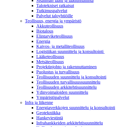
Sisäilman laatu ja laadunhallinta
Talotekniset ratkaisut
Tutkimuspalvelut
Palvelut taloyhtiöille
Teollisuus, energia ja ympäristö
Akkuteollisuus
Biotalous
Elintarviketeollisuus
Energia
Kaivos- ja metalliteollisuus
Logistiikan suunnittelu ja konsultointi
Lääketeollisuus
Metsäteollisuus
Projektinjohto ja rakennuttaminen
Puolustus ja turvallisuus
Teollisuuden suunnittelu ja konsultointi
Teollisuuden turvallisuussuunnittelu
Teollisuuden arkkitehtisuunnittelu
Ydinvoimaloiden suunnittelu
Ympäristöpalvelut
Infra ja liikenne
Energiaverkkojen suunnittelu ja konsultointi
Geotekniikka
Hankeviestintä
Infrahankkeiden arkkitehtisuunnittelu