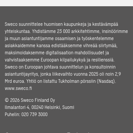
Sweco suunnittelee huomisen kaupunkeja ja kestävämpää
yhteiskuntaa. Yhdistämme 23 000 arkkitehtimme, insinöörimme
ja muun asiantuntijamme osaamisen ja työskentelemme
asiakkaidemme kanssa edistääksemme vihreää siirtymää,
maksimoidaksemme digitalisaation mahdollisuudet ja
vahvistaaksemme Euroopan kilpailukykyä ja resilienssiä.
Sweco on Euroopan johtava suunnittelun ja konsultoinnin
asiantuntijayritys, jonka liikevaihto vuonna 2025 oli noin 2,9
Mrd euroa. Yhtiö on listattu Tukholman pörssiin (Nasdaq).
www.sweco.fi
© 2026 Sweco Finland Oy
Ilmalantori 4, 00240 Helsinki, Suomi
Puhelin:
020 739 3000