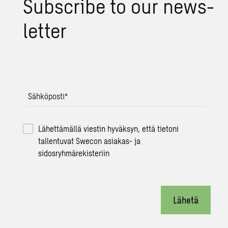
Subsc­ri­be to our news­
let­ter
Sähköposti
*
Lähettämällä viestin hyväksyn, että tietoni
tallentuvat Swecon asiakas- ja
sidosryhmärekisteriin
Lähetä