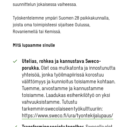
suunnittelun jokaisessa vaiheessa.
Työskentelemme ympäri Suomen 28 paikkakunnalla,
joista oma toimipisteesi sijaitsee Oulussa,
Rovaniemellä tai Kemissä.
Mitä lupaamme sinulle
Utelias, rohkea ja kannustava Sweco-
porukka.
Olet osa mutkatonta ja innostunutta
yhteisöä, jonka työilmapiirissä korostuu
välittömyys ja kunnioitus toisiamme kohtaan.
Tuemme, arvostamme ja kannustamme
toisiamme. Laadukas esihenkilötyö on yksi
vahvuuksistamme. Tutustu
tarkemmin swecolaiseen työkulttuuriin:
https://www.sweco.fi/ura/tyontekijalupaus/
Transforming society together.
Swecolla olet