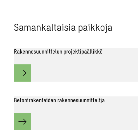
Sa­man­kal­tai­sia paik­ko­ja
Rakennesuunnittelun projektipäällikkö
Betonirakenteiden rakennesuunnittelija