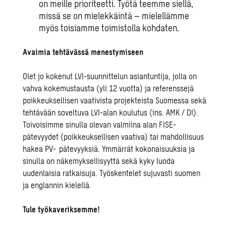
on meille prioriteetti. Työtä teemme siellä,
missä se on mielekkäintä – mielellämme
myös toisiamme toimistolla kohdaten.
Avaimia tehtävässä menestymiseen
Olet jo kokenut LVI-suunnittelun asiantuntija, jolla on
vahva kokemustausta (yli 12 vuotta) ja referenssejä
poikkeuksellisen vaativista projekteista Suomessa sekä
tehtävään soveltuva LVI-alan koulutus (ins. AMK / DI).
Toivoisimme sinulla olevan valmiina alan FISE-
pätevyydet (poikkeuksellisen vaativa) tai mahdollisuus
hakea PV- pätevyyksiä. Ymmärrät kokonaisuuksia ja
sinulla on näkemyksellisyyttä sekä kyky luoda
uudenlaisia ratkaisuja. Työskentelet sujuvasti suomen
ja englannin kielellä.
Tule työkaveriksemme!