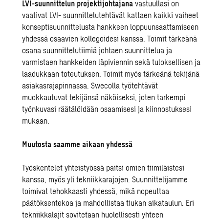
LVI-suunnittelun projektijohtajana
vastuullasi on
vaativat LVI- suunnittelutehtävät kattaen kaikki vaiheet
konseptisuunnittelusta hankkeen loppuunsaattamiseen
yhdessä osaavien kollegoidesi kanssa. Toimit tärkeänä
osana suunnittelutiimiä johtaen suunnittelua ja
varmistaen hankkeiden läpiviennin sekä tuloksellisen ja
laadukkaan toteutuksen. Toimit myös tärkeänä tekijänä
asiakasrajapinnassa. Swecolla työtehtävät
muokkautuvat tekijänsä näköiseksi, joten tarkempi
työnkuvasi räätälöidään osaamisesi ja kiinnostuksesi
mukaan.
Muutosta saamme aikaan yhdessä
Työskentelet yhteistyössä paitsi omien tiimiläistesi
kanssa, myös yli tekniikkarajojen. Suunnittelijamme
toimivat tehokkaasti yhdessä, mikä nopeuttaa
päätöksentekoa ja mahdollistaa tiukan aikataulun. Eri
tekniikkalajit sovitetaan huolellisesti yhteen