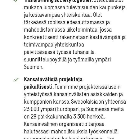
mukana luomassa tulevaisuuden kaupunkeja
ja kestävämpää yhteiskuntaa. Olet
tärkeässä roolissa edesauttamassa ja
mahdollistamassa liiketoimintaa, jossa
konkreettisesti rakennetaan kestävämpää ja
toimivampaa yhteiskuntaa
päivittäisessä työssä tuhansilla
suunnittelupöydillä ja työmailla ympäri
Suomen.
Kansainvälisiä projekteja
paikallisesti.
Toimimme projekteissa usein
yhteistyössä kansainvälisten asiakkaiden ja
kumppanien kanssa. Swecolaisia on yhteensä
23 000 ympäri Euroopan, ja Suomessa meitä
on 28 paikkakunnalla 3 300 henkeä.
Kansainvälinen organisaatio tarjoaa
halutessasi mahdollisuuksia työskennellä
eurooppalaisten kollegojen kanssa – tai