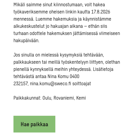
Mikäli saimme sinut kiinnostumaan, voit hakea
työkaveriksemme oheisen linkin kautta 17.8.2026
mennessä. Luemme hakemuksia ja käynnistämme
alkukeskustelut jo hakuajan aikana – ethän siis
turhaan odottele hakemuksen jättämisessä viimeiseen
hakupäivään.
Jos sinulla on mielessä kysymyksiä tehtävään,
palkkaukseen tai meillä työskentelyyn liittyen, olethan
pienellä kynnyksellä meihin yhteydessä. Lisätietoja
tehtävästä antaa Nina Komu 0400
232157,
nina.komu@sweco.fi
soittoajat
Paikkakunnat: Oulu, Rovaniemi, Kemi
Hae paikkaa