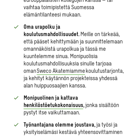
vaihtaa toimipistettä Suomessa
elämäntilanteesi mukaan.
Oma urapolku ja
koulutusmahdollisuudet.
Meille on tärkeää,
että pääset kehittymään ja suunnittelemaan
omannäköistä urapolkua ja tässä me
kuuntelemme sinua. Monipuolisia
koulutusmahdollisuuksia sinulle tarjoaa
oman
Sweco Akatemiamme
koulutustarjonta,
ja kehityt käytännön projekteissa yhdessä
alan huippuosaajien kanssa.
Monipuolinen ja kattava
henkilöstöetukokonaisuus
,
jonka sisältöön
pystyt itse vaikuttamaan.
Työnantajana olemme joustava,
ja työsi ja
yksityiselämäsi kestävä yhteensovittaminen